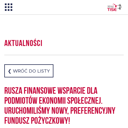
Pożyczka TISE – 100 % online
Aktualności
Aktualności
O TISE
❮ WRÓĆ DO LISTY
Dlaczego TISE?
Rusza finansowe wsparcie dla
podmiotów ekonomii społecznej.
Pożyczka rozwojowa TISE
Uruchomiliśmy nowy, preferencyjny
fundusz pożyczkowy!
Oferta dla MSP