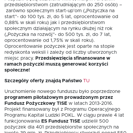
przedsiębiorstwom (zatrudniającym do 250 osób) –
zarówno społecznym start-up’om („Pożyczka na
start”- do 100 tys. zł, do 5 lat, oprocentowanie od
0,88% w skali roku) jak i przedsiębiorstwom
społecznym działającym na rynku dłużej niż rok
(„Pożyczka na rozwój”- do 500 tys. zł, do 7 lat,
oprocentowanie od 1,75% w skali roku).
Oprocentowanie pożyczek jest oparte na stopie
redyskonta weksli i zależy od liczby utworzonych
miejsc pracy.
Przedsięwzięcia sfinansowane w
ramach pożyczki muszą generować korzyści
społeczne!
Szczegóły oferty znajdą Państwo
TU
Uruchomienie nowego funduszu było poprzedzone
programem pilotażowym prowadzonym przez
Fundusz Pożyczkowy TISE
w latach 2013-2016.
Projekt finansowany był z Programu Operacyjnego
Programu Kapitał Ludzki POKL. W ciągu prawie 4 lat
funkcjonowania
ES Fundusz TISE
udzielił 500
pożyczek dla 401 przedsiębiorstw społecznych na
kwotę 39 mln. zł. Przedsiębiorcy stworzyli ponad 550