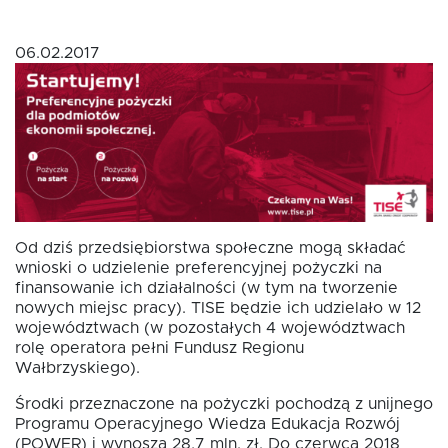
06.02.2017
Oferta dla NGO/PES
Fundusz FKIS
Rodo
Od dziś przedsiębiorstwa społeczne mogą składać
Dokumenty
wnioski o udzielenie preferencyjnej pożyczki na
finansowanie ich działalności (w tym na tworzenie
nowych miejsc pracy). TISE będzie ich udzielało w 12
Rekrutujemy
województwach (w pozostałych 4 województwach
rolę operatora pełni Fundusz Regionu
Wałbrzyskiego).
Kontakt
Środki przeznaczone na pożyczki pochodzą z unijnego
Programu Operacyjnego Wiedza Edukacja Rozwój
(POWER) i wynoszą 28,7 mln. zł. Do czerwca 2018