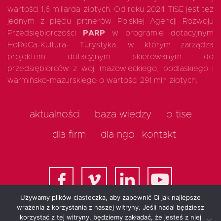
wartości 1,6 miliarda złotych. Od roku 2024 TISE jest też
jednym z pięciu prtnerów Polskiej Agencji Rozwoju
Przedsiębiorczości
PARP
w programie dotacyjnym
HoReCa-Kultura- Turystyka, w którym zarządza
projektem dotacyjnym skierowanym do
przedsiębiorców z woj. mazowieckiego, podlaskiego i
warmińsko-mazurskiego o wartości 291 mln złotych.
aktualności
baza wiedzy
o tise
dla firm
dla ngo
kontakt
Używamy plików ciasteczka, aby zapewnić Ci jak najlepsze
wrażenia z korzystania z naszej witryny. Jeśli nadal będziesz
korzystać z tej witryny, będziemy zakładać, że jesteś z niej