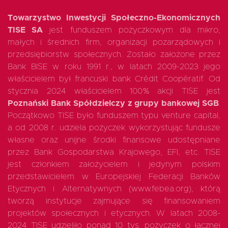
Towarzystwo Inwestycji Społeczno-Ekonomicznych
TISE SA
jest funduszem pożyczkowym dla mikro,
małych i średnich firm, organizacji pozarządowych i
przedsiębiorstw społecznych. Zostało założone przez
Bank BISE w roku 1991 r., w latach 2009-2023 jego
właścicielem był francuski bank Crédit Coopératif. Od
stycznia 2024 właścicielem 100% akcji TISE jest
Poznański Bank Spółdzielczy z grupy bankowej SGB
.
Początkowo TISE było funduszem typu venture capital,
a od 2008 r. udziela pożyczek wykorzystując fundusze
własne oraz unijne środki finansowe udostępniane
przez Bank Gospodarstwa Krajowego, EFI, etc. TISE
jest członkiem założycielem i jedynym polskim
przedstawicielem w Europejskiej Federacji Banków
Etycznych i Alternatywnych (www.febea.org), którą
tworzą instytucje zajmujące się finansowaniem
projektów społecznych i etycznych. W latach 2008-
2024 TISE udzieliło ponad 10 tys. pożyczek o łącznej