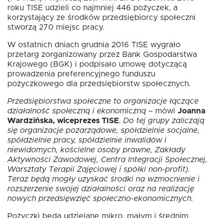
roku TISE udzieli co najmniej 446 pożyczek, a
korzystający ze środków przedsiębiorcy społeczni
stworzą 270 miejsc pracy.
W ostatnich dniach grudnia 2016 TISE wygrało
przetarg zorganizowany przez Bank Gospodarstwa
Krajowego (BGK) i podpisało umowę dotyczącą
prowadzenia preferencyjnego funduszu
EN
pożyczkowego dla przedsiębiorstw społecznych.
Przedsiębiorstwa społeczne to organizacje łączące
działalność społeczną i ekonomiczną
– mówi
Joanna
Wardzińska, wiceprezes TISE
.
Do tej grupy zaliczają
się organizacje pozarządowe, spółdzielnie socjalne,
spółdzielnie pracy, spółdzielnie inwalidów i
niewidomych, kościelne osoby prawne, Zakłady
Aktywności Zawodowej, Centra Integracji Społecznej,
Warsztaty Terapii Zajęciowej i spółki non-profit).
Teraz będą mogły uzyskać środki na wzmocnienie i
rozszerzenie swojej działalności oraz na realizację
nowych przedsięwzięć społeczno-ekonomicznych.
Pożyczki będą udzielane mikro, małym i średnim