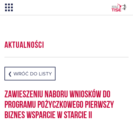
Aktualności
Aktualności
O TISE
Dlaczego TISE?
❮ WRÓĆ DO LISTY
Pożyczka rozwojowa TISE – NOWOŚĆ!
Zawieszeniu naboru wniosków do
programu pożyczkowego Pierwszy
Oferta dla MSP
Biznes Wsparcie w Starcie II
Oferta dla NGO/PES