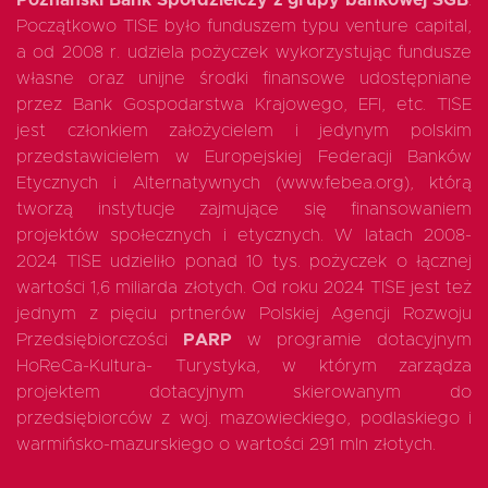
Poznański Bank Spółdzielczy z grupy bankowej SGB
.
Początkowo TISE było funduszem typu venture capital,
a od 2008 r. udziela pożyczek wykorzystując fundusze
własne oraz unijne środki finansowe udostępniane
przez Bank Gospodarstwa Krajowego, EFI, etc. TISE
jest członkiem założycielem i jedynym polskim
przedstawicielem w Europejskiej Federacji Banków
Etycznych i Alternatywnych (www.febea.org), którą
tworzą instytucje zajmujące się finansowaniem
projektów społecznych i etycznych. W latach 2008-
2024 TISE udzieliło ponad 10 tys. pożyczek o łącznej
wartości 1,6 miliarda złotych. Od roku 2024 TISE jest też
jednym z pięciu prtnerów Polskiej Agencji Rozwoju
Przedsiębiorczości
PARP
w programie dotacyjnym
HoReCa-Kultura- Turystyka, w którym zarządza
projektem dotacyjnym skierowanym do
przedsiębiorców z woj. mazowieckiego, podlaskiego i
warmińsko-mazurskiego o wartości 291 mln złotych.