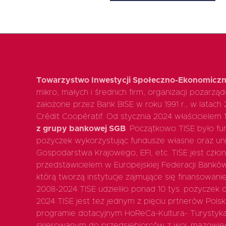
Towarzystwo Inwestycji Społeczno-Ekonomiczn
mikro, małych i średnich firm, organizacji pozarz
założone przez Bank BISE w roku 1991 r., w latach
Crédit Coopératif. Od stycznia 2024 właścicielem 
z grupy bankowej SGB
. Początkowo TISE było fun
pożyczek wykorzystując fundusze własne oraz uni
Gospodarstwa Krajowego, EFI, etc. TISE jest czło
przedstawicielem w Europejskiej Federacji Bankó
którą tworzą instytucje zajmujące się finansowan
2008-2024 TISE udzieliło ponad 10 tys. pożyczek o 
2024 TISE jest też jednym z pięciu prtnerów Polsk
programie dotacyjnym HoReCa-Kultura- Turystyk
skierowanym do przedsiębiorców z woj. mazowiec