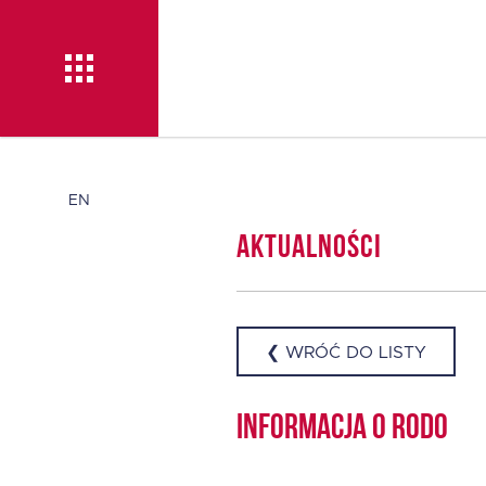
Aktualności
EN
Aktualności
O TISE
Dlaczego TISE?
❮ WRÓĆ DO LISTY
Pożyczka rozwojowa
Informacja o RODO
TISE – NOWOŚĆ!