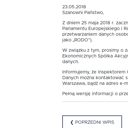
23.05.2018
Oferta dla MSP
Szanowni Państwo,
Z dniem 25 maja 2018 r. zac
Parlamentu Europejskiego i R
Oferta dla NGO/PES
przetwarzaniem danych osobo
jako „RODO”).
Fundusz FKIS
W związku z tym, prosimy o z
Ekonomicznych Spółka Akcyj
danych.
Rodo
Informujemy, że Inspektorem
Danych można kontaktować się
Warszawa, bądź na adres e-m
Dokumenty
Pełną wersję informacji o pr
Rekrutujemy
❮ POPRZEDNI WPIS
Kontakt