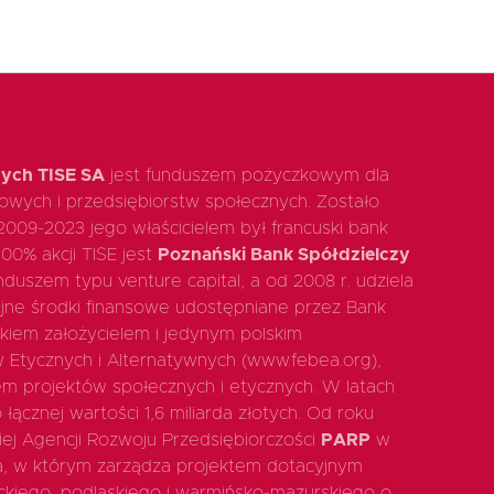
ych TISE SA
jest funduszem pożyczkowym dla
ądowych i przedsiębiorstw społecznych. Zostało
 2009-2023 jego właścicielem był francuski bank
100% akcji TISE jest
Poznański Bank Spółdzielczy
duszem typu venture capital, a od 2008 r. udziela
jne środki finansowe udostępniane przez Bank
nkiem założycielem i jedynym polskim
w Etycznych i Alternatywnych (www.febea.org),
iem projektów społecznych i etycznych. W latach
łącznej wartości 1,6 miliarda złotych. Od roku
iej Agencji Rozwoju Przedsiębiorczości
PARP
w
a, w którym zarządza projektem dotacyjnym
kiego, podlaskiego i warmińsko-mazurskiego o