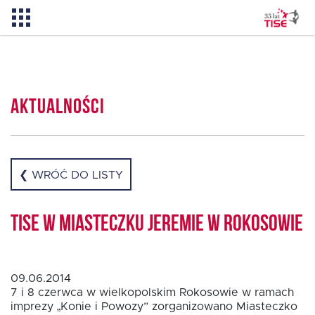
Aktualności
Aktualności
O TISE
Dlaczego TISE?
❮ WRÓĆ DO LISTY
Pożyczka rozwojowa TISE – NOWOŚĆ!
TISE w miasteczku Jeremie w Rokosowie
Oferta dla MSP
09.06.2014
7 i 8 czerwca w wielkopolskim Rokosowie w ramach
imprezy „Konie i Powozy” zorganizowano Miasteczko
Oferta dla NGO/PES