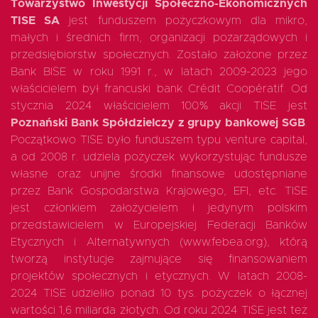
Towarzystwo Inwestycji Społeczno-Ekonomicznych
TISE SA
jest funduszem pożyczkowym dla mikro,
małych i średnich firm, organizacji pozarządowych i
przedsiębiorstw społecznych. Zostało założone przez
Bank BISE w roku 1991 r., w latach 2009-2023 jego
właścicielem był francuski bank Crédit Coopératif. Od
stycznia 2024 właścicielem 100% akcji TISE jest
Poznański Bank Spółdzielczy z grupy bankowej SGB
.
Początkowo TISE było funduszem typu venture capital,
a od 2008 r. udziela pożyczek wykorzystując fundusze
własne oraz unijne środki finansowe udostępniane
przez Bank Gospodarstwa Krajowego, EFI, etc. TISE
jest członkiem założycielem i jedynym polskim
przedstawicielem w Europejskiej Federacji Banków
Etycznych i Alternatywnych (www.febea.org), którą
tworzą instytucje zajmujące się finansowaniem
projektów społecznych i etycznych. W latach 2008-
2024 TISE udzieliło ponad 10 tys. pożyczek o łącznej
wartości 1,6 miliarda złotych. Od roku 2024 TISE jest też