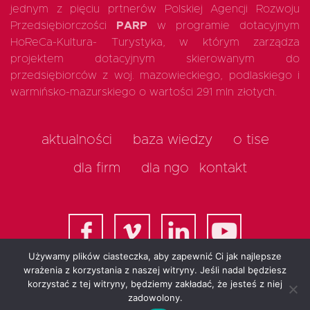
jednym z pięciu prtnerów Polskiej Agencji Rozwoju
Przedsiębiorczości
PARP
w programie dotacyjnym
HoReCa-Kultura- Turystyka, w którym zarządza
projektem dotacyjnym skierowanym do
przedsiębiorców z woj. mazowieckiego, podlaskiego i
warmińsko-mazurskiego o wartości 291 mln złotych.
aktualności
baza wiedzy
o tise
dla firm
dla ngo
kontakt
Używamy plików ciasteczka, aby zapewnić Ci jak najlepsze
wrażenia z korzystania z naszej witryny. Jeśli nadal będziesz
korzystać z tej witryny, będziemy zakładać, że jesteś z niej
All rights reserved 2025
zadowolony.