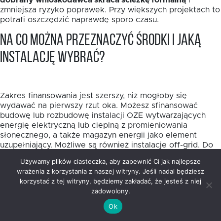
dobrany wnioskodawca skraca ścieżkę formalną
i
zmniejsza ryzyko poprawek. Przy większych projektach to
potrafi oszczędzić naprawdę sporo czasu.
Na co można przeznaczyć środki i jaką
instalację wybrać?
Zakres finansowania jest szerszy, niż mogłoby się
wydawać na pierwszy rzut oka. Możesz sfinansować
budowę lub rozbudowę instalacji OZE wytwarzających
energię elektryczną lub cieplną z promieniowania
słonecznego, a także magazyn energii jako element
uzupełniający. Możliwe są również instalacje off-grid. Do
10% wydatków kwalifikowalnych można przeznaczyć na
Używamy plików ciasteczka, aby zapewnić Ci jak najlepsze
przyłączenie źródeł OZE do sieci energetycznych lub
wrażenia z korzystania z naszej witryny. Jeśli nadal będziesz
ciepłowniczych.
korzystać z tej witryny, będziemy zakładać, że jesteś z niej
zadowolony.
Wybór samej technologii warto oprzeć nie na modzie,
lecz na realnym profilu zużycia energii. W projektach
Ok
publicznych i mieszkaniowych fotowoltaika często