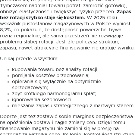
Tymczasem nadmiar towaru potrafi zamrozić gotówkę,
obniżyć elastyczność i zwiększyć ryzyko przecen.
Zapas
bez rotacji szybko staje się kosztem.
W 2025 roku
wskaźnik pustostanów magazynowych w Polsce wyniósł
8,2%, co pokazuje, że dostępność powierzchni bywa
różna regionalnie, ale sama przestrzeń nie rozwiązuje
problemu słabej rotacji. Jeśli źle policzysz strukturę
zapasu, nawet atrakcyjne finansowanie nie uratuje wyniku.
Unikaj przede wszystkim:
kupowania towaru bez analizy rotacji;
pomijania kosztów przechowania;
opierania się wyłącznie na optymizmie
sprzedażowym;
zbyt krótkiego harmonogramu spłat;
ignorowania sezonowości;
mieszania zapasu strategicznego z martwym stanem.
Dobrze jest też zostawić sobie margines bezpieczeństwa
na opóźnienia dostaw i nagłe zmiany cen. Dzięki temu
finansowanie magazynu nie zamieni się w presję na
sprzedaż za wszelką cenę. Im lepiej kontrolujesz strukturę