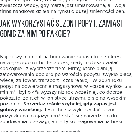
zwłaszcza wtedy, gdy marża jest umiarkowana, a Twoja
firma handlowa działa na rynku o dużej zmienności cen.
Jak wykorzystać sezon i popyt, zamiast
gonić za nim po fakcie?
Najlepszy moment na budowanie zapasu to nie okres
największego ruchu, lecz czas, kiedy możesz działać
spokojnie i z wyprzedzeniem. Firmy, które planują
zatowarowanie dopiero po wzroście popytu, zwykle płacą
więcej za towar, transport i czas reakcji. W 2024 roku
popyt na powierzchnię magazynową w Polsce wyniósł 5,8
mln m² i był o 4% wyższy niż rok wcześniej, co dobrze
pokazuje, że ruch w logistyce utrzymuje się na wysokim
poziomie.
Sprzedaż rośnie szybciej, gdy zapas jest
gotowy wcześniej.
Jeśli chcesz wykorzystać sezon,
pożyczka na magazyn może stać się narzędziem do
zbudowania przewagi, a nie tylko reagowania na braki.