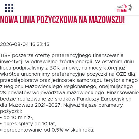
Nowa linia pożyczkowa na Mazowszu!
Aktualności
2026-08-04 16:32:43
O TISE
TISE poszerza ofertę preferencyjnego finansowania
inwestycji w odnawialne źródła energii. W ostatnim dniu
lipca podpisaliśmy z BGK umowę, na mocy której już
wkrótce uruchomimy preferencyjne pożyczki na OZE dla
Dlaczego TISE?
przedsiębiorstw oraz jednostek samorządu terytorialnego
z Regionu Mazowieckiego Regionalnego, obejmującego
28 powiatów województwa mazowieckiego. Finansowanie
Pożyczka rozwojowa TISE – NOWOŚĆ!
będzie realizowane ze środków Funduszy Europejskich
dla Mazowsza 2021–2027. Najważniejsze parametry
pożyczki:
Oferta dla MSP
• do 10 mln zł,
• okres spłaty do 10 lat,
• oprocentowanie od 0,5% w skali roku.
Oferta dla NGO/PES