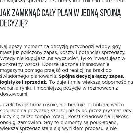
na większą sprzedaż bez utraty kontroli nad budżetem.
Jak zamknąć cały plan w jedną spójną
decyzję?
Najlepszy moment na decyzję przychodzi wtedy, gdy
masz już policzony zapas, koszty i potencjał sprzedaży.
Wtedy nie kupujesz „na wyczucie”, tylko inwestujesz w
konkretny wzrost. Dobrze ułożone finansowanie
magazynu pomaga przejść od reakcji na braki do
świadomego planowania.
Spójna decyzja łączy zapas,
logistykę i sprzedaż.
To daje firmie większą odporność na
wahania rynku i mocniejszą pozycję w rozmowach z
dostawcami.
Jeżeli Twoja firma rośnie, ale brakuje jej bufora, warto
spojrzeć na pożyczkę szerzej niż tylko przez pryzmat raty.
Liczy się także tempo rotacji, koszt składowania i jakość
obsługi zamówień. Gdy te elementy są poukładane,
większa sprzedaż staje się wynikiem procesu, a nie