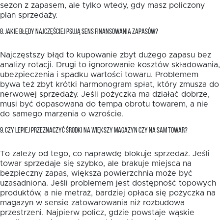
sezon z zapasem, ale tylko wtedy, gdy masz policzony
plan sprzedaży.
8. JAKIE BŁĘDY NAJCZĘŚCIEJ PSUJĄ SENS FINANSOWANIA ZAPASÓW?
Najczęstszy błąd to kupowanie zbyt dużego zapasu bez
analizy rotacji. Drugi to ignorowanie kosztów składowania,
ubezpieczenia i spadku wartości towaru. Problemem
bywa też zbyt krótki harmonogram spłat, który zmusza do
nerwowej sprzedaży. Jeśli pożyczka ma działać dobrze,
musi być dopasowana do tempa obrotu towarem, a nie
do samego marzenia o wzroście.
9. CZY LEPIEJ PRZEZNACZYĆ ŚRODKI NA WIĘKSZY MAGAZYN CZY NA SAM TOWAR?
To zależy od tego, co naprawdę blokuje sprzedaż. Jeśli
towar sprzedaje się szybko, ale brakuje miejsca na
bezpieczny zapas, większa powierzchnia może być
uzasadniona. Jeśli problemem jest dostępność topowych
produktów, a nie metraż, bardziej opłaca się pożyczka na
magazyn w sensie zatowarowania niż rozbudowa
przestrzeni. Najpierw policz, gdzie powstaje wąskie