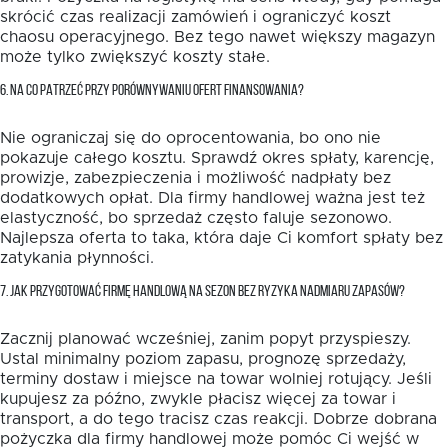
skrócić czas realizacji zamówień i ograniczyć koszt
chaosu operacyjnego. Bez tego nawet większy magazyn
może tylko zwiększyć koszty stałe.
6. NA CO PATRZEĆ PRZY PORÓWNYWANIU OFERT FINANSOWANIA?
Nie ograniczaj się do oprocentowania, bo ono nie
pokazuje całego kosztu. Sprawdź okres spłaty, karencję,
prowizje, zabezpieczenia i możliwość nadpłaty bez
dodatkowych opłat. Dla firmy handlowej ważna jest też
elastyczność, bo sprzedaż często faluje sezonowo.
Najlepsza oferta to taka, która daje Ci komfort spłaty bez
zatykania płynności.
7. JAK PRZYGOTOWAĆ FIRMĘ HANDLOWĄ NA SEZON BEZ RYZYKA NADMIARU ZAPASÓW?
Zacznij planować wcześniej, zanim popyt przyspieszy.
Ustal minimalny poziom zapasu, prognozę sprzedaży,
terminy dostaw i miejsce na towar wolniej rotujący. Jeśli
kupujesz za późno, zwykle płacisz więcej za towar i
transport, a do tego tracisz czas reakcji. Dobrze dobrana
pożyczka dla firmy handlowej może pomóc Ci wejść w