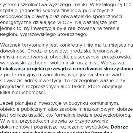
systemu szkolnictwa wyższego i nauki. W katalogu są też
szpitale, jednostki sektora finansów publicznych z
osobowością prawną oraz obywatelskie społeczności
energetyczne działające w OZE. Najważniejsze jest
jednak to, by inwestycja była realizowana na terenie
Regionu Warszawskiego Stołecznego.
Warunek terytorialny jest konkretny i nie ma tu miejsca na
dowolność. Chodzi o powiaty: grodziski, legionowski,
miński, nowodworski, otwocki, piaseczyński, pruszkowski,
warszawski zachodni, wołomiński oraz m.st. Warszawa.
Lokalizacja projektu przesądza o możliwości skorzystania
z preferencyjnych warunków, więc już na starcie warto
sprawdzić adres inwestycji. To szczególnie ważne przy
projektach rozproszonych albo takich, które obejmują
kilka nieruchomości.
Jeżeli planujesz inwestycję w budynku komunalnym,
obiekcie publicznym albo zasobie mieszkaniowym, dobrze
jest od razu ustalić, kto formalnie będzie pożyczkobiorcą.
W wielu przypadkach ułatwia to przygotowanie
dokumentów i późniejsze rozliczenie wydatków.
Dobrze