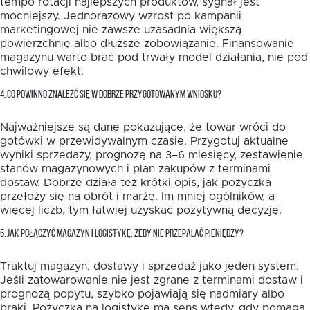
tempo rotacji najlepszych produktów, sygnał jest
mocniejszy. Jednorazowy wzrost po kampanii
marketingowej nie zawsze uzasadnia większą
powierzchnię albo dłuższe zobowiązanie. Finansowanie
magazynu warto brać pod trwały model działania, nie pod
chwilowy efekt.
4. CO POWINNO ZNALEŹĆ SIĘ W DOBRZE PRZYGOTOWANYM WNIOSKU?
Najważniejsze są dane pokazujące, że towar wróci do
gotówki w przewidywalnym czasie. Przygotuj aktualne
wyniki sprzedaży, prognozę na 3–6 miesięcy, zestawienie
stanów magazynowych i plan zakupów z terminami
dostaw. Dobrze działa też krótki opis, jak pożyczka
przełoży się na obrót i marżę. Im mniej ogólników, a
więcej liczb, tym łatwiej uzyskać pozytywną decyzję.
5. JAK POŁĄCZYĆ MAGAZYN I LOGISTYKĘ, ŻEBY NIE PRZEPALAĆ PIENIĘDZY?
Traktuj magazyn, dostawy i sprzedaż jako jeden system.
Jeśli zatowarowanie nie jest zgrane z terminami dostaw i
prognozą popytu, szybko pojawiają się nadmiary albo
braki. Pożyczka na logistykę ma sens wtedy, gdy pomaga