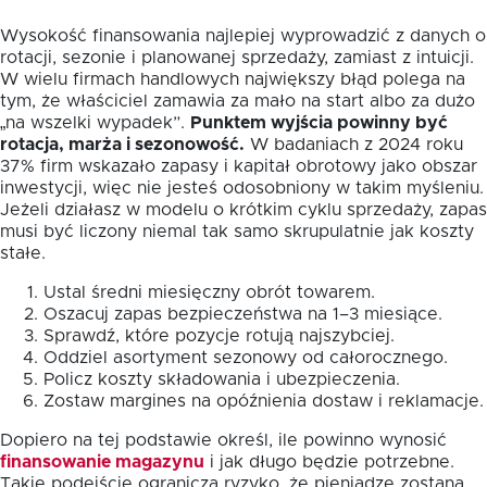
Wysokość finansowania najlepiej wyprowadzić z danych o
rotacji, sezonie i planowanej sprzedaży, zamiast z intuicji.
W wielu firmach handlowych największy błąd polega na
tym, że właściciel zamawia za mało na start albo za dużo
„na wszelki wypadek”.
Punktem wyjścia powinny być
rotacja, marża i sezonowość.
W badaniach z 2024 roku
37% firm wskazało zapasy i kapitał obrotowy jako obszar
inwestycji, więc nie jesteś odosobniony w takim myśleniu.
Jeżeli działasz w modelu o krótkim cyklu sprzedaży, zapas
musi być liczony niemal tak samo skrupulatnie jak koszty
stałe.
Ustal średni miesięczny obrót towarem.
Oszacuj zapas bezpieczeństwa na 1–3 miesiące.
Sprawdź, które pozycje rotują najszybciej.
Oddziel asortyment sezonowy od całorocznego.
Policz koszty składowania i ubezpieczenia.
Zostaw margines na opóźnienia dostaw i reklamacje.
Dopiero na tej podstawie określ, ile powinno wynosić
finansowanie magazynu
i jak długo będzie potrzebne.
Takie podejście ogranicza ryzyko, że pieniądze zostaną