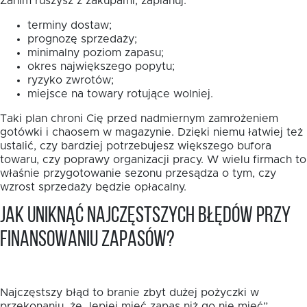
Zanim ruszysz z zakupami, zaplanuj:
terminy dostaw;
prognozę sprzedaży;
minimalny poziom zapasu;
okres największego popytu;
ryzyko zwrotów;
miejsce na towary rotujące wolniej.
Taki plan chroni Cię przed nadmiernym zamrożeniem
gotówki i chaosem w magazynie. Dzięki niemu łatwiej też
ustalić, czy bardziej potrzebujesz większego bufora
towaru, czy poprawy organizacji pracy. W wielu firmach to
właśnie przygotowanie sezonu przesądza o tym, czy
wzrost sprzedaży będzie opłacalny.
Jak uniknąć najczęstszych błędów przy
finansowaniu zapasów?
Najczęstszy błąd to branie zbyt dużej pożyczki w
przekonaniu, że „lepiej mieć zapas niż go nie mieć”.