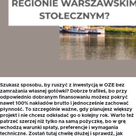
Szukasz sposobu, by ruszyć z inwestycją w OZE bez
zamrażania własnej gotówki? Dobrze trafiłeś, bo przy
odpowiednio dobranym finansowaniu możesz pokryć
nawet 100% nakładów brutto i jednocześnie zachować
płynność. To szczególnie ważne, gdy planujesz większy
projekt i nie chcesz odkładać go o kolejny rok. Warto też
patrzeć szerzej niż tylko na samą pożyczkę, bo w grę
wchodzą warunki spłaty, preferencje i wymagania
techniczne. Zostań tutaj chwilę dłużej i sprawdź, jak