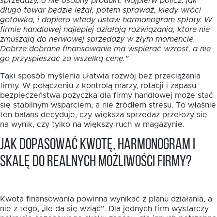
sprzedaży, a nie osobny produkt. Najpierw policz, jak
długo towar będzie leżał, potem sprawdź, kiedy wróci
gotówka, i dopiero wtedy ustaw harmonogram spłaty. W
firmie handlowej najlepiej działają rozwiązania, które nie
zmuszają do nerwowej sprzedaży w złym momencie.
Dobrze dobrane finansowanie ma wspierać wzrost, a nie
go przyspieszać za wszelką cenę.”
Taki sposób myślenia ułatwia rozwój bez przeciążania
firmy. W połączeniu z kontrolą marży, rotacji i zapasu
bezpieczeństwa pożyczka dla firmy handlowej może stać
się stabilnym wsparciem, a nie źródłem stresu. To właśnie
ten balans decyduje, czy większa sprzedaż przełoży się
na wynik, czy tylko na większy ruch w magazynie.
Jak dopasować kwotę, harmonogram i
skalę do realnych możliwości firmy?
Kwota finansowania powinna wynikać z planu działania, a
nie z tego, „ile da się wziąć”. Dla jednych firm wystarczy