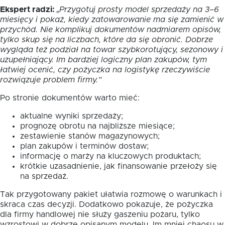
Ekspert radzi:
„Przygotuj prosty model sprzedaży na 3–6
miesięcy i pokaż, kiedy zatowarowanie ma się zamienić w
przychód. Nie komplikuj dokumentów nadmiarem opisów,
tylko skup się na liczbach, które da się obronić. Dobrze
wygląda też podział na towar szybkorotujący, sezonowy i
uzupełniający. Im bardziej logiczny plan zakupów, tym
łatwiej ocenić, czy pożyczka na logistykę rzeczywiście
rozwiązuje problem firmy.”
Po stronie dokumentów warto mieć:
aktualne wyniki sprzedaży;
prognozę obrotu na najbliższe miesiące;
zestawienie stanów magazynowych;
plan zakupów i terminów dostaw;
informację o marży na kluczowych produktach;
krótkie uzasadnienie, jak finansowanie przełoży się
na sprzedaż.
Tak przygotowany pakiet ułatwia rozmowę o warunkach i
skraca czas decyzji. Dodatkowo pokazuje, że pożyczka
dla firmy handlowej nie służy gaszeniu pożaru, tylko
wzrostowi w dobrze opisanym modelu. Im mniej chaosu w