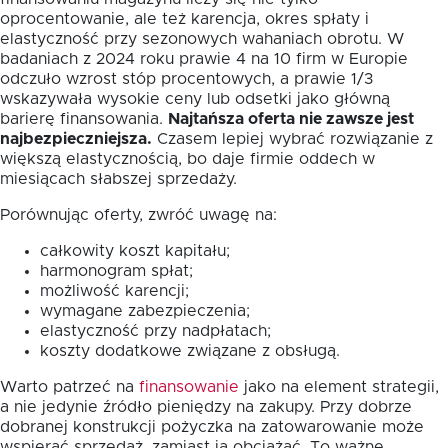
oprocentowanie, ale też karencja, okres spłaty i
elastyczność przy sezonowych wahaniach obrotu. W
badaniach z 2024 roku prawie 4 na 10 firm w Europie
odczuło wzrost stóp procentowych, a prawie 1/3
wskazywała wysokie ceny lub odsetki jako główną
barierę finansowania.
Najtańsza oferta nie zawsze jest
najbezpieczniejsza.
Czasem lepiej wybrać rozwiązanie z
większą elastycznością, bo daje firmie oddech w
miesiącach słabszej sprzedaży.
Porównując oferty, zwróć uwagę na:
całkowity koszt kapitału;
harmonogram spłat;
możliwość karencji;
wymagane zabezpieczenia;
elastyczność przy nadpłatach;
koszty dodatkowe związane z obsługą.
Warto patrzeć na
finansowanie
jako na element strategii,
a nie jedynie źródło pieniędzy na zakupy. Przy dobrze
dobranej konstrukcji pożyczka na zatowarowanie może
wspierać sprzedaż, zamiast ją obciążać. To ważne