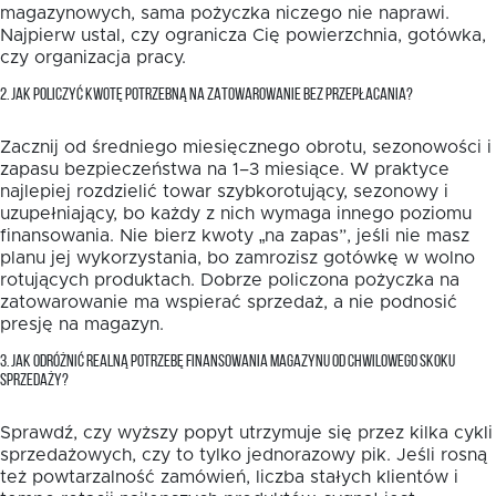
magazynowych, sama pożyczka niczego nie naprawi.
Najpierw ustal, czy ogranicza Cię powierzchnia, gotówka,
czy organizacja pracy.
2. JAK POLICZYĆ KWOTĘ POTRZEBNĄ NA ZATOWAROWANIE BEZ PRZEPŁACANIA?
Zacznij od średniego miesięcznego obrotu, sezonowości i
zapasu bezpieczeństwa na 1–3 miesiące. W praktyce
najlepiej rozdzielić towar szybkorotujący, sezonowy i
uzupełniający, bo każdy z nich wymaga innego poziomu
finansowania. Nie bierz kwoty „na zapas”, jeśli nie masz
planu jej wykorzystania, bo zamrozisz gotówkę w wolno
rotujących produktach. Dobrze policzona pożyczka na
zatowarowanie ma wspierać sprzedaż, a nie podnosić
presję na magazyn.
3. JAK ODRÓŻNIĆ REALNĄ POTRZEBĘ FINANSOWANIA MAGAZYNU OD CHWILOWEGO SKOKU
SPRZEDAŻY?
Sprawdź, czy wyższy popyt utrzymuje się przez kilka cykli
sprzedażowych, czy to tylko jednorazowy pik. Jeśli rosną
też powtarzalność zamówień, liczba stałych klientów i