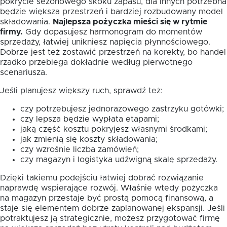
pokrycie sezonowego skoku zapasu, dla innych potrzebna
będzie większa przestrzeń i bardziej rozbudowany model
składowania.
Najlepsza pożyczka mieści się w rytmie
firmy.
Gdy dopasujesz harmonogram do momentów
sprzedaży, łatwiej unikniesz napięcia płynnościowego.
Dobrze jest też zostawić przestrzeń na korekty, bo handel
rzadko przebiega dokładnie według pierwotnego
scenariusza.
Jeśli planujesz większy ruch, sprawdź też:
czy potrzebujesz jednorazowego zastrzyku gotówki;
czy lepsza będzie wypłata etapami;
jaką część kosztu pokryjesz własnymi środkami;
jak zmienią się koszty składowania;
czy wzrośnie liczba zamówień;
czy magazyn i logistyka udźwigną skalę sprzedaży.
Dzięki takiemu podejściu łatwiej dobrać rozwiązanie
naprawdę wspierające rozwój. Właśnie wtedy pożyczka
na magazyn przestaje być prostą pomocą finansową, a
staje się elementem dobrze zaplanowanej ekspansji. Jeśli
potraktujesz ją strategicznie, możesz przygotować firmę