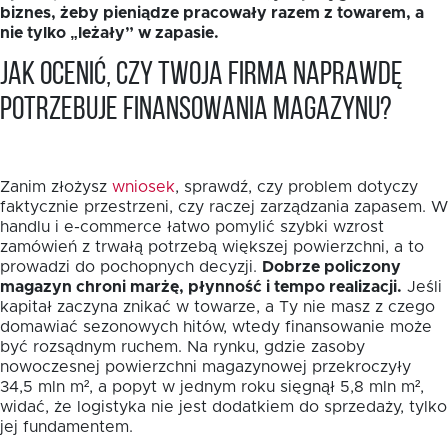
biznes, żeby pieniądze pracowały razem z towarem, a
nie tylko „leżały” w zapasie.
Jak ocenić, czy Twoja firma naprawdę
potrzebuje finansowania magazynu?
Zanim złożysz
wniosek
, sprawdź, czy problem dotyczy
faktycznie przestrzeni, czy raczej zarządzania zapasem. W
handlu i e-commerce łatwo pomylić szybki wzrost
zamówień z trwałą potrzebą większej powierzchni, a to
prowadzi do pochopnych decyzji.
Dobrze policzony
magazyn chroni marżę, płynność i tempo realizacji.
Jeśli
kapitał zaczyna znikać w towarze, a Ty nie masz z czego
domawiać sezonowych hitów, wtedy finansowanie może
być rozsądnym ruchem. Na rynku, gdzie zasoby
nowoczesnej powierzchni magazynowej przekroczyły
34,5 mln m², a popyt w jednym roku sięgnął 5,8 mln m²,
widać, że logistyka nie jest dodatkiem do sprzedaży, tylko
jej fundamentem.