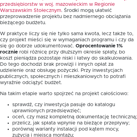
przedsiębiorstw w woj. mazowieckim w Regionie
Warszawskim Stołecznym
. Środki mogą ułatwić
przeprowadzenie projektu bez nadmiernego obciążania
bieżącego budżetu.
W praktyce liczy się nie tylko sama kwota, lecz także to,
czy projekt mieści się w wymaganiach programu i czy da
się go dobrze udokumentować.
Oprocentowanie 1%
rocznie
robi różnicę przy dłuższym okresie spłaty, bo
koszt pieniądza pozostaje niski i łatwy do skalkulowania.
Do tego dochodzi brak prowizji i innych opłat za
udzielenie oraz obsługę pożyczki. Przy inwestycjach
publicznych, społecznych i mieszkaniowych to potrafi
wyraźnie odciążyć budżet.
Na takim etapie warto spojrzeć na projekt całościowo:
sprawdź, czy inwestycja pasuje do katalogu
uprawnionych przedsięwzięć;
oceń, czy masz kompletną dokumentację techniczną;
przelicz, jak spłata wpłynie na bieżące przepływy;
porównaj warianty instalacji pod kątem mocy,
zużycia i miejsca montażu;