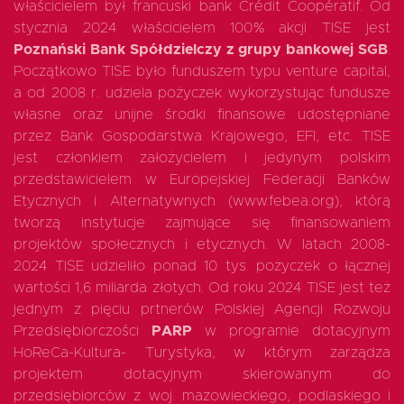
właścicielem był francuski bank Crédit Coopératif. Od
stycznia 2024 właścicielem 100% akcji TISE jest
Poznański Bank Spółdzielczy z grupy bankowej SGB
.
Początkowo TISE było funduszem typu venture capital,
a od 2008 r. udziela pożyczek wykorzystując fundusze
własne oraz unijne środki finansowe udostępniane
przez Bank Gospodarstwa Krajowego, EFI, etc. TISE
jest członkiem założycielem i jedynym polskim
przedstawicielem w Europejskiej Federacji Banków
Etycznych i Alternatywnych (www.febea.org), którą
tworzą instytucje zajmujące się finansowaniem
projektów społecznych i etycznych. W latach 2008-
2024 TISE udzieliło ponad 10 tys. pożyczek o łącznej
wartości 1,6 miliarda złotych. Od roku 2024 TISE jest też
jednym z pięciu prtnerów Polskiej Agencji Rozwoju
Przedsiębiorczości
PARP
w programie dotacyjnym
HoReCa-Kultura- Turystyka, w którym zarządza
projektem dotacyjnym skierowanym do
przedsiębiorców z woj. mazowieckiego, podlaskiego i