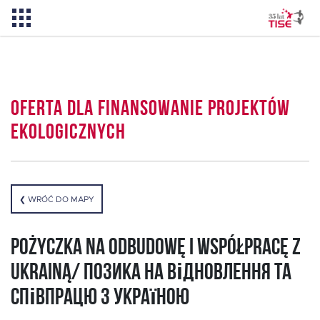
Aktualności
Oferta dla Finansowanie projektów
O TISE
ekologicznych
Dlaczego TISE?
❮ WRÓĆ DO MAPY
Pożyczka rozwojowa TISE – NOWOŚĆ!
Pożyczka na odbudowę i współpracę z
Oferta dla MSP
Ukrainą/ Позика на відновлення та
співпрацю з Україною
Oferta dla NGO/PES