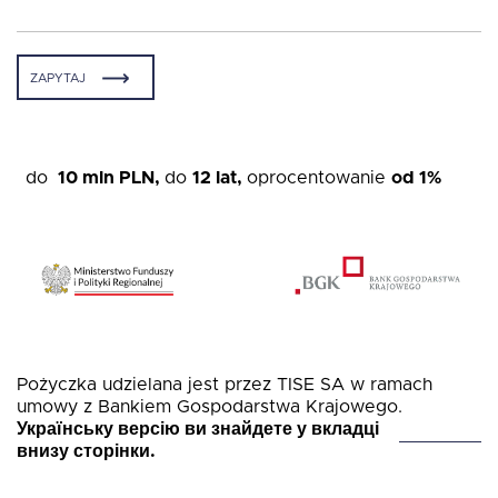
Fundusz FKIS
ZAPYTAJ
Rodo
do
10 mln PLN,
do
12 lat,
o
procentowanie
od 1%
Dokumenty
Rekrutujemy
Kontakt
Pożyczka udzielana jest przez TISE SA w ramach
umowy z Bankiem Gospodarstwa Krajowego.
Українську версію ви знайдете у вкладці
внизу сторінки.