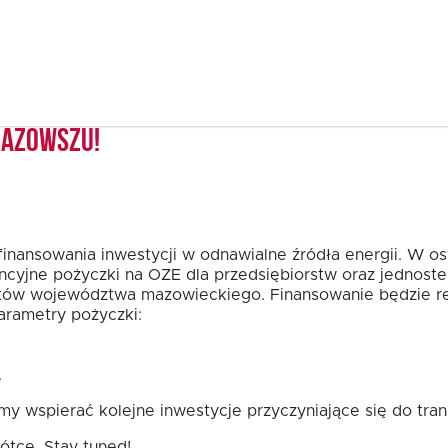
Mazowszu!
finansowania inwestycji w odnawialne źródła energii. W o
ncyjne pożyczki na OZE dla przedsiębiorstw oraz jednost
tów województwa mazowieckiego. Finansowanie będzie re
rametry pożyczki:
.
y wspierać kolejne inwestycje przyczyniające się do tra
ótce. Stay tuned!