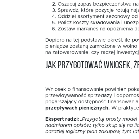
Oszacuj zapas bezpieczeństwa na 
Sprawdź, które pozycje rotują najs
Oddziel asortyment sezonowy od
Policz koszty składowania i ubezp
Zostaw margines na opóźnienia do
Dopiero na tej podstawie określ, ile 
pieniądze zostaną zamrożone w wolno rot
na zatowarowanie, czy raczej inwestyc
Jak przygotować wniosek, ż
Wniosek o finansowanie powinien pokazy
przewidywalność sprzedaży i odporność
pogarszający dostępność finansowania
przepływach pieniężnych.
W praktyce l
Ekspert radzi:
„Przygotuj prosty model
nadmiarem opisów, tylko skup się na li
bardziej logiczny plan zakupów, tym ła