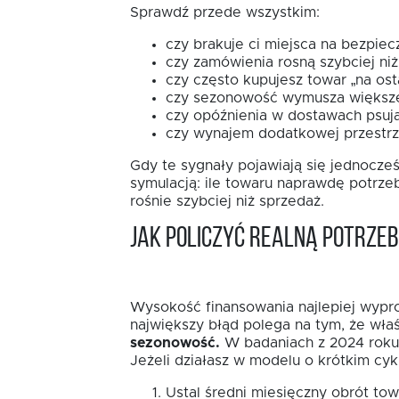
Sprawdź przede wszystkim:
czy brakuje ci miejsca na bezpiec
czy zamówienia rosną szybciej niż
czy często kupujesz towar „na osta
czy sezonowość wymusza większe
czy opóźnienia w dostawach psują
czy wynajem dodatkowej przestrze
Gdy te sygnały pojawiają się jednocze
symulacją: ile towaru naprawdę potrzebu
rośnie szybciej niż sprzedaż.
Jak policzyć realną potrze
Wysokość finansowania najlepiej wyprow
największy błąd polega na tym, że właś
sezonowość.
W badaniach z 2024 roku 3
Jeżeli działasz w modelu o krótkim cykl
Ustal średni miesięczny obrót to