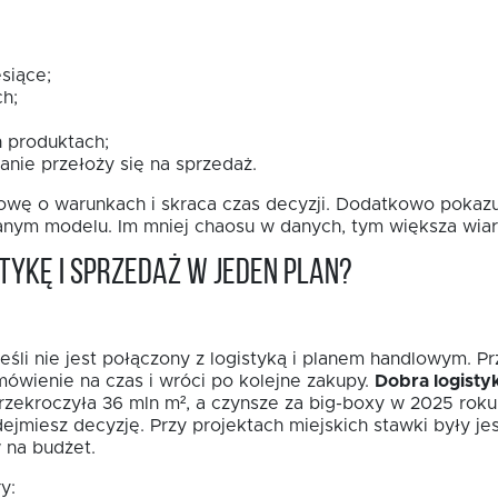
siące;
h;
 produktach;
anie przełoży się na sprzedaż.
wę o warunkach i skraca czas decyzji. Dodatkowo pokazuj
sanym modelu. Im mniej chaosu w danych, tym większa wia
tykę i sprzedaż w jeden plan?
eśli nie jest połączony z logistyką i planem handlowym. P
mówienie na czas i wróci po kolejne zakupy.
Dobra logisty
zekroczyła 36 mln m², a czynsze za big-boxy w 2025 roku
dejmiesz decyzję. Przy projektach miejskich stawki były j
 na budżet.
y: