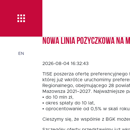
Nowa linia pożyczkowa na 
Aktualności
EN
2026-08-04 16:32:43
O TISE
TISE poszerza ofertę preferencyjnego 
której już wkrótce uruchomimy prefere
Regionalnego, obejmującego 28 powia
Mazowsza 2021–2027. Najważniejsze pa
Dlaczego TISE?
• do 10 mln zł,
• okres spłaty do 10 lat,
• oprocentowanie od 0,5% w skali roku
Pożyczka rozwojowa
Cieszymy się, że wspólnie z BGK możem
TISE – NOWOŚĆ!
Szczegóły oferty przedstawimy już wkr