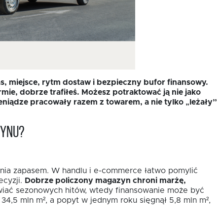
, miejsce, rytm dostaw i bezpieczny bufor finansowy.
mie, dobrze trafiłeś. Możesz potraktować ją nie jako
eniądze pracowały razem z towarem, a nie tylko „leżały”
zynu?
dzania zapasem. W handlu i e-commerce łatwo pomylić
ecyzji.
Dobrze policzony magazyn chroni marżę,
awiać sezonowych hitów, wtedy finansowanie może być
4,5 mln m², a popyt w jednym roku sięgnął 5,8 mln m²,