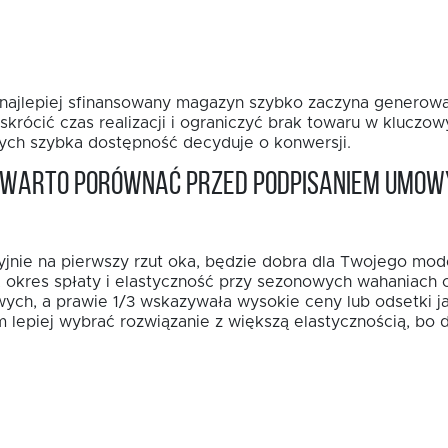
t najlepiej sfinansowany magazyn szybko zaczyna generowa
rócić czas realizacji i ograniczyć brak towaru w kluczo
rych szybka dostępność decyduje o konwersji.
a warto porównać przed podpisaniem umow
yjnie na pierwszy rzut oka, będzie dobra dla Twojego mod
a, okres spłaty i elastyczność przy sezonowych wahaniach 
ych, a prawie 1/3 wskazywała wysokie ceny lub odsetki j
lepiej wybrać rozwiązanie z większą elastycznością, bo d