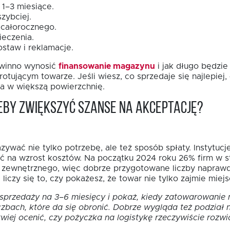
1–3 miesiące.
zybciej.
 całorocznego.
ieczenia.
staw i reklamacje.
powinno wynosić
finansowanie magazynu
i jak długo będzie
ującym towarze. Jeśli wiesz, co sprzedaje się najlepiej, ł
ja w większą powierzchnię.
eby zwiększyć szanse na akceptację?
wać nie tylko potrzebę, ale też sposób spłaty. Instytucje
 na wzrost kosztów. Na początku 2024 roku 26% firm w st
 zewnętrznego, więc dobrze przygotowane liczby napraw
iczy się to, czy pokażesz, że towar nie tylko zajmie miej
 sprzedaży na 3–6 miesięcy i pokaż, kiedy zatowarowanie
czbach, które da się obronić. Dobrze wygląda też podział 
twiej ocenić, czy pożyczka na logistykę rzeczywiście rozwi