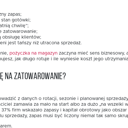
zny zapas;
 stan gotówki;
tnią chwilę”;
 zatowarowanie;
 obsługę klientów;
ni jest tańszy niż utracona sprzedaż.
śnie,
pożyczka na magazyn
zaczyna mieć sens biznesowy, a 
jesz, jak długo rotuje i ile wyniesie koszt jego utrzymania
bę na zatowarowanie?
adzić z danych o rotacji, sezonie i planowanej sprzedaży,
ciciel zamawia za mało na start albo za dużo „na wszelki
7% firm wskazało zapasy i kapitał obrotowy jako obszar i
u sprzedaży, zapas musi być liczony niemal tak samo skrup
warem.