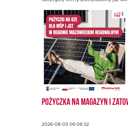
Oferta dla MSP
Oferta dla NGO/PES
Fundusz FKIS
Rodo
Dokumenty
Pożyczka na magazyn i zato
Rekrutujemy
Kontakt
2026-08-03 06:08:32