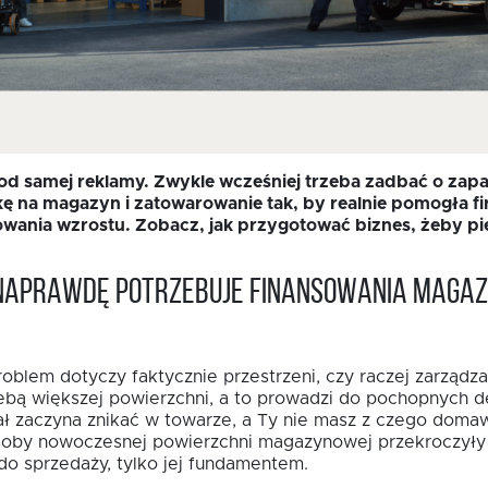
d samej reklamy. Zwykle wcześniej trzeba zadbać o zapas
kę na magazyn i zatowarowanie tak, by realnie pomogła fir
owania wzrostu. Zobacz, jak przygotować biznes, żeby pi
a naprawdę potrzebuje finansowania maga
problem dotyczy faktycznie przestrzeni, czy raczej zarzą
ebą większej powierzchni, a to prowadzi do pochopnych d
tał zaczyna znikać w towarze, a Ty nie masz z czego dom
soby nowoczesnej powierzchni magazynowej przekroczyły 3
 do sprzedaży, tylko jej fundamentem.