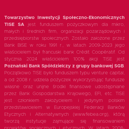
Towarzystwo Inwestycji Społeczno-Ekonomicznych
TISE SA
jest funduszem pożyczkowym dla mikro,
małych i średnich firm, organizacji pozarządowych i
przedsiębiorstw społecznych. Zostało założone przez
Bank BISE w roku 1991 r., w latach 2009-2023 jego
właścicielem był francuski bank Crédit Coopératif. Od
stycznia 2024 właścicielem 100% akcji TISE jest
Poznański Bank Spółdzielczy z grupy bankowej SGB
.
Początkowo TISE było funduszem typu venture capital,
a od 2008 r. udziela pożyczek wykorzystując fundusze
własne oraz unijne środki finansowe udostępniane
przez Bank Gospodarstwa Krajowego, EFI, etc. TISE
jest członkiem założycielem i jedynym polskim
przedstawicielem w Europejskiej Federacji Banków
Etycznych i Alternatywnych (www.febea.org), którą
tworzą instytucje zajmujące się finansowaniem
projektów społecznych i etycznych. W latach 2008-