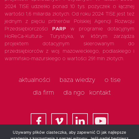
2024 TISE udzieliło ponad 10 tys. pożyczek o łącznej
wartości 1,6 miliarda złotych. Od roku 2024 TISE jest też
jednym z pięciu prtnerów Polskiej Agencji Rozwoju
Przedsiębiorczości
PARP
w programie dotacyjnym
HoReCa-Kultura- Turystyka, w którym zarządza
projektem dotacyjnym skierowanym do
przedsiębiorców z woj. mazowieckiego, podlaskiego i
warmińsko-mazurskiego o wartości 291 mln złotych.
aktualności
baza wiedzy
o tise
dla firm
dla ngo
kontakt
Używamy plików ciasteczka, aby zapewnić Ci jak najlepsze
wrażenia z korzystania z naszej witryny. Jeśli nadal będziesz