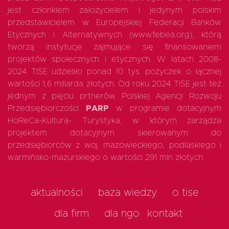
jest członkiem założycielem i jedynym polskim
przedstawicielem w Europejskiej Federacji Banków
Etycznych i Alternatywnych (www.febea.org), którą
tworzą instytucje zajmujące się finansowaniem
projektów społecznych i etycznych. W latach 2008-
2024 TISE udzieliło ponad 10 tys. pożyczek o łącznej
wartości 1,6 miliarda złotych. Od roku 2024 TISE jest też
jednym z pięciu prtnerów Polskiej Agencji Rozwoju
Przedsiębiorczości
PARP
w programie dotacyjnym
HoReCa-Kultura- Turystyka, w którym zarządza
projektem dotacyjnym skierowanym do
przedsiębiorców z woj. mazowieckiego, podlaskiego i
warmińsko-mazurskiego o wartości 291 mln złotych.
aktualności
baza wiedzy
o tise
dla firm
dla ngo
kontakt