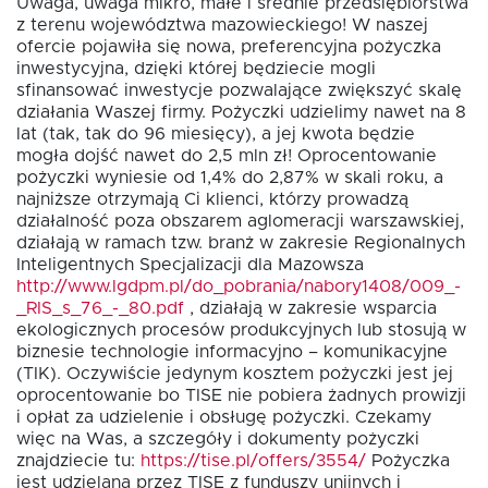
Uwaga, uwaga mikro, małe i średnie przedsiębiorstwa
z terenu województwa mazowieckiego! W naszej
ofercie pojawiła się nowa, preferencyjna pożyczka
Oferta dla NGO/PES
inwestycyjna, dzięki której będziecie mogli
sfinansować inwestycje pozwalające zwiększyć skalę
działania Waszej firmy. Pożyczki udzielimy nawet na 8
lat (tak, tak do 96 miesięcy), a jej kwota będzie
Fundusz FKIS
mogła dojść nawet do 2,5 mln zł! Oprocentowanie
pożyczki wyniesie od 1,4% do 2,87% w skali roku, a
najniższe otrzymają Ci klienci, którzy prowadzą
Rodo
działalność poza obszarem aglomeracji warszawskiej,
działają w ramach tzw. branż w zakresie Regionalnych
Inteligentnych Specjalizacji dla Mazowsza
Dokumenty
http://www.lgdpm.pl/do_pobrania/nabory1408/009_-
_RIS_s_76_-_80.pdf
, działają w zakresie wsparcia
ekologicznych procesów produkcyjnych lub stosują w
Rekrutujemy
biznesie technologie informacyjno – komunikacyjne
(TIK). Oczywiście jedynym kosztem pożyczki jest jej
oprocentowanie bo TISE nie pobiera żadnych prowizji
i opłat za udzielenie i obsługę pożyczki. Czekamy
Kontakt
więc na Was, a szczegóły i dokumenty pożyczki
znajdziecie tu:
https://tise.pl/offers/3554/
Pożyczka
jest udzielana przez TISE z funduszy unijnych i