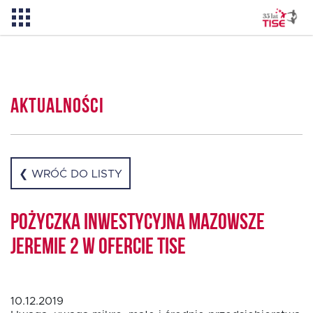
Pożyczka TISE – 100 % online
Aktualności
Aktualności
O TISE
❮ WRÓĆ DO LISTY
Dlaczego TISE?
Pożyczka Inwestycyjna Mazowsze
Jeremie 2 w ofercie TISE
Pożyczka rozwojowa TISE
10.12.2019
Oferta dla MSP