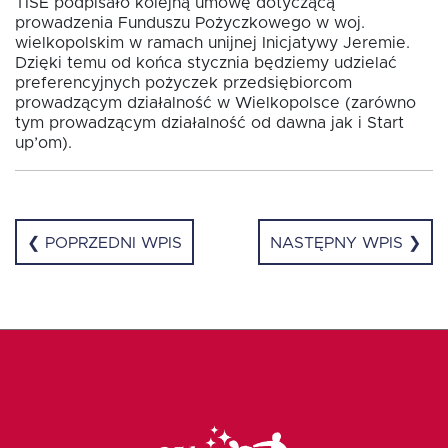
TISE podpisało kolejną umowę dotyczącą
prowadzenia Funduszu Pożyczkowego w woj.
wielkopolskim w ramach unijnej Inicjatywy Jeremie.
Fundusz FKIS
Dzięki temu od końca stycznia będziemy udzielać
preferencyjnych pożyczek przedsiębiorcom
prowadzącym działalność w Wielkopolsce (zarówno
tym prowadzącym działalność od dawna jak i Start
Rodo
up’om).
Dokumenty
❮ POPRZEDNI WPIS
NASTĘPNY WPIS ❯
Rekrutujemy
Kontakt