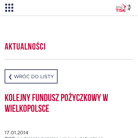
Aktualności
Aktualności
O TISE
Dlaczego TISE?
❮ WRÓĆ DO LISTY
Pożyczka rozwojowa TISE – NOWOŚĆ!
Kolejny Fundusz Pożyczkowy w
Wielkopolsce
Oferta dla MSP
17.01.2014
Oferta dla NGO/PES