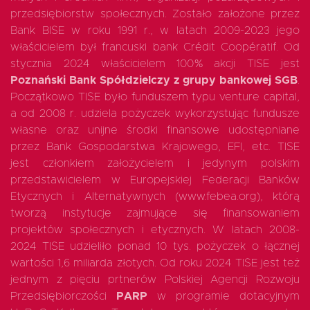
przedsiębiorstw społecznych. Zostało założone przez
Bank BISE w roku 1991 r., w latach 2009-2023 jego
właścicielem był francuski bank Crédit Coopératif. Od
stycznia 2024 właścicielem 100% akcji TISE jest
Poznański Bank Spółdzielczy z grupy bankowej SGB
.
Początkowo TISE było funduszem typu venture capital,
a od 2008 r. udziela pożyczek wykorzystując fundusze
własne oraz unijne środki finansowe udostępniane
przez Bank Gospodarstwa Krajowego, EFI, etc. TISE
jest członkiem założycielem i jedynym polskim
przedstawicielem w Europejskiej Federacji Banków
Etycznych i Alternatywnych (www.febea.org), którą
tworzą instytucje zajmujące się finansowaniem
projektów społecznych i etycznych. W latach 2008-
2024 TISE udzieliło ponad 10 tys. pożyczek o łącznej
wartości 1,6 miliarda złotych. Od roku 2024 TISE jest też
jednym z pięciu prtnerów Polskiej Agencji Rozwoju
Przedsiębiorczości
PARP
w programie dotacyjnym