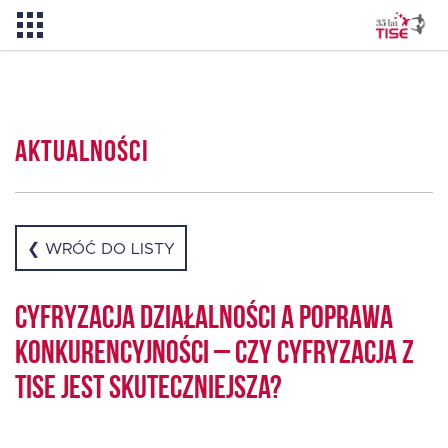
Pożyczka TISE – 100 % online
Aktualności
Aktualności
O TISE
❮ WRÓĆ DO LISTY
Dlaczego TISE?
Cyfryzacja działalności a poprawa
konkurencyjności – czy cyfryzacja z
Pożyczka rozwojowa TISE
TISE jest skuteczniejsza?
Oferta dla MSP