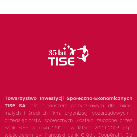
Fundusz FKIS
Rodo
Dokumenty
Rekrutujemy
Kontakt
Towarzystwo Inwestycji Społeczno-Ekonomicznych
TISE SA
jest funduszem pożyczkowym dla mikro,
małych i średnich firm, organizacji pozarządowych i
przedsiębiorstw społecznych. Zostało założone przez
Bank BISE w roku 1991 r., w latach 2009-2023 jego
właścicielem był francuski bank Crédit Coopératif. Od