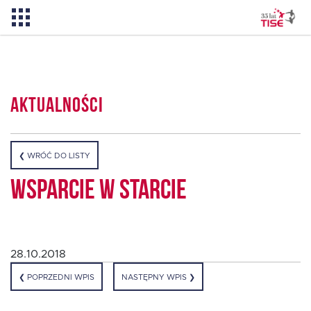
Aktualności
Aktualności
O TISE
❮ WRÓĆ DO LISTY
Dlaczego TISE?
Wsparcie w Starcie
Pożyczka rozwojowa TISE – NOWOŚĆ!
28.10.2018
Oferta dla MSP
❮ POPRZEDNI WPIS
NASTĘPNY WPIS ❯
Oferta dla NGO/PES