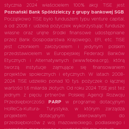
stycznia 2024 właścicielem 100% akcji TISE jest
Poznański Bank Spółdzielczy z grupy bankowej SGB
.
Początkowo TISE było funduszem typu venture capital,
EN
a od 2008 r. udziela pożyczek wykorzystując fundusze
własne oraz unijne środki finansowe udostępniane
przez Bank Gospodarstwa Krajowego, EFI, etc. TISE
jest członkiem założycielem i jedynym polskim
przedstawicielem w Europejskiej Federacji Banków
Etycznych i Alternatywnych (www.febea.org), którą
tworzą instytucje zajmujące się finansowaniem
projektów społecznych i etycznych. W latach 2008-
2024 TISE udzieliło ponad 10 tys. pożyczek o łącznej
wartości 1,6 miliarda złotych. Od roku 2024 TISE jest też
jednym z pięciu prtnerów Polskiej Agencji Rozwoju
Przedsiębiorczości
PARP
w programie dotacyjnym
HoReCa-Kultura- Turystyka, w którym zarządza
projektem dotacyjnym skierowanym do
przedsiębiorców z woj. mazowieckiego, podlaskiego i