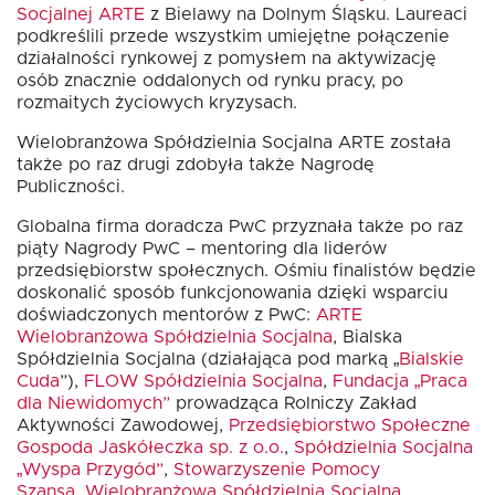
Socjalnej ARTE
z Bielawy na Dolnym Śląsku. Laureaci
podkreślili przede wszystkim umiejętne połączenie
działalności rynkowej z pomysłem na aktywizację
osób znacznie oddalonych od rynku pracy, po
rozmaitych życiowych kryzysach.
Wielobranżowa Spółdzielnia Socjalna ARTE została
także po raz drugi zdobyła także Nagrodę
Publiczności.
Globalna firma doradcza PwC przyznała także po raz
piąty Nagrody PwC – mentoring dla liderów
przedsiębiorstw społecznych. Ośmiu finalistów będzie
doskonalić sposób funkcjonowania dzięki wsparciu
doświadczonych mentorów z PwC:
ARTE
Wielobranżowa Spółdzielnia Socjalna
, Bialska
Spółdzielnia Socjalna (działająca pod marką „
Bialskie
Cuda
”),
FLOW Spółdzielnia Socjalna
,
Fundacja „Praca
dla Niewidomych”
prowadząca Rolniczy Zakład
Aktywności Zawodowej,
Przedsiębiorstwo Społeczne
Gospoda Jaskółeczka sp. z o.o.
,
Spółdzielnia Socjalna
„Wyspa Przygód”
,
Stowarzyszenie Pomocy
Szansa
,
Wielobranżowa Spółdzielnia Socjalna