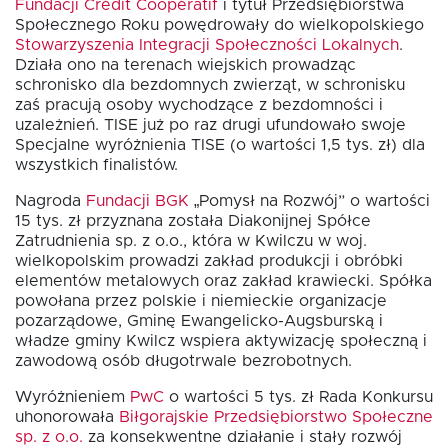
Fundacji Crédit Coopératif
i tytuł Przedsiębiorstwa
Społecznego Roku powędrowały do wielkopolskiego
Stowarzyszenia Integracji Społeczności Lokalnych
.
Działa ono na terenach wiejskich prowadząc
schronisko dla bezdomnych zwierząt, w schronisku
EN
zaś pracują osoby wychodzące z bezdomności i
uzależnień. TISE już po raz drugi ufundowało swoje
Specjalne wyróżnienia TISE (o wartości 1,5 tys. zł) dla
wszystkich finalistów.
Nagroda
Fundacji BGK
„Pomysł na Rozwój” o wartości
15 tys. zł przyznana została Diakonijnej Spółce
Zatrudnienia sp. z o.o., która w Kwilczu w woj.
wielkopolskim prowadzi zakład produkcji i obróbki
elementów metalowych oraz zakład krawiecki. Spółka
powołana przez polskie i niemieckie organizacje
pozarządowe, Gminę Ewangelicko-Augsburską i
władze gminy Kwilcz wspiera aktywizację społeczną i
zawodową osób długotrwale bezrobotnych.
Wyróżnieniem
PwC
o wartości 5 tys. zł Rada Konkursu
uhonorowała
Biłgorajskie Przedsiębiorstwo Społeczne
sp. z o.o.
za konsekwentne działanie i stały rozwój