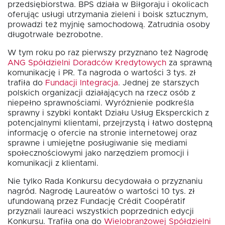
przedsiębiorstwa. BPS działa w Biłgoraju i okolicach
oferując usługi utrzymania zieleni i boisk sztucznym,
prowadzi też myjnię samochodową. Zatrudnia osoby
długotrwale bezrobotne.
W tym roku po raz pierwszy przyznano też Nagrodę
ANG Spółdzielni Doradców Kredytowych
za sprawną
komunikację i PR. Ta nagroda o wartości 3 tys. zł
trafiła do
Fundacji Integracja
. Jednej ze starszych
polskich organizacji działających na rzecz osób z
niepełno sprawnościami. Wyróżnienie podkreśla
sprawny i szybki kontakt Działu Usług Eksperckich z
potencjalnymi klientami, przejrzystą i łatwo dostępną
informację o ofercie na stronie internetowej oraz
sprawne i umiejętne posługiwanie się mediami
społecznościowymi jako narzędziem promocji i
komunikacji z klientami.
Nie tylko Rada Konkursu decydowała o przyznaniu
nagród. Nagrodę Laureatów o wartości 10 tys. zł
ufundowaną przez Fundację Crédit Coopératif
przyznali laureaci wszystkich poprzednich edycji
Konkursu. Trafiła ona do
Wielobranżowej Spółdzielni