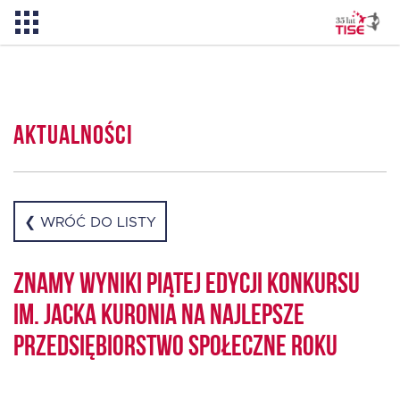
Aktualności
Aktualności
O TISE
Dlaczego TISE?
❮ WRÓĆ DO LISTY
Pożyczka rozwojowa TISE – NOWOŚĆ!
Znamy wyniki piątej edycji Konkursu
im. Jacka Kuronia na Najlepsze
Oferta dla MSP
Przedsiębiorstwo Społeczne Roku
Oferta dla NGO/PES