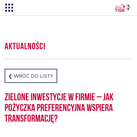
Aktualności
Aktualności
O TISE
Dlaczego TISE?
❮ WRÓĆ DO LISTY
Pożyczka rozwojowa TISE – NOWOŚĆ!
Zielone inwestycje w firmie – jak
pożyczka preferencyjna wspiera
Oferta dla MSP
transformację?
Oferta dla NGO/PES