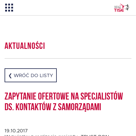
Aktualności
Aktualności
O TISE
Dlaczego TISE?
❮ WRÓĆ DO LISTY
Pożyczka rozwojowa TISE – NOWOŚĆ!
Zapytanie ofertowe na specjalistów
ds. kontaktów z samorządami
Oferta dla MSP
19.10.2017
Oferta dla NGO/PES