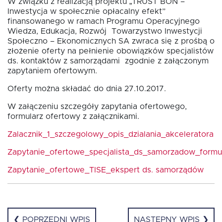
W związku z realizacją projektu „TRUST BON –
Inwestycja w społecznie opłacalny efekt”
finansowanego w ramach Programu Operacyjnego
Fundusz FKIS
Wiedza, Edukacja, Rozwój Towarzystwo Inwestycji
Społeczno – Ekonomicznych SA zwraca się z prośbą o
złożenie oferty na pełnienie obowiązków specjalistów
ds. kontaktów z samorządami zgodnie z załączonym
Rodo
zapytaniem ofertowym.
Oferty można składać do dnia 27.10.2017.
Dokumenty
W załączeniu szczegóły zapytania ofertowego,
formularz ofertowy z załącznikami.
Rekrutujemy
Zalacznik_1_szczegolowy_opis_dzialania_akceleratora
Zapytanie_ofertowe_specjalista_ds_samorzadow_formu
Kontakt
Zapytanie_ofertowe_TISE_ekspert ds. samorządów
❮ POPRZEDNI WPIS
NASTĘPNY WPIS ❯