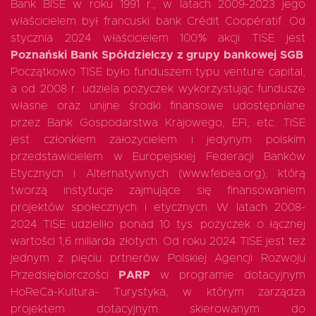
Bank BISE w roku 1991 r., w latach 2009-2023 jego
właścicielem był francuski bank Crédit Coopératif. Od
stycznia 2024 właścicielem 100% akcji TISE jest
Poznański Bank Spółdzielczy z grupy bankowej SGB
.
Początkowo TISE było funduszem typu venture capital,
a od 2008 r. udziela pożyczek wykorzystując fundusze
własne oraz unijne środki finansowe udostępniane
przez Bank Gospodarstwa Krajowego, EFI, etc. TISE
jest członkiem założycielem i jedynym polskim
przedstawicielem w Europejskiej Federacji Banków
Etycznych i Alternatywnych (www.febea.org), którą
tworzą instytucje zajmujące się finansowaniem
projektów społecznych i etycznych. W latach 2008-
2024 TISE udzieliło ponad 10 tys. pożyczek o łącznej
wartości 1,6 miliarda złotych. Od roku 2024 TISE jest też
jednym z pięciu prtnerów Polskiej Agencji Rozwoju
Przedsiębiorczości
PARP
w programie dotacyjnym
HoReCa-Kultura- Turystyka, w którym zarządza
projektem dotacyjnym skierowanym do