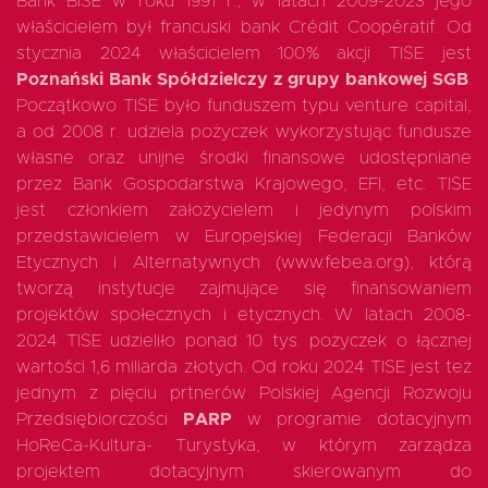
Bank BISE w roku 1991 r., w latach 2009-2023 jego
właścicielem był francuski bank Crédit Coopératif. Od
stycznia 2024 właścicielem 100% akcji TISE jest
Poznański Bank Spółdzielczy z grupy bankowej SGB
.
Początkowo TISE było funduszem typu venture capital,
a od 2008 r. udziela pożyczek wykorzystując fundusze
własne oraz unijne środki finansowe udostępniane
przez Bank Gospodarstwa Krajowego, EFI, etc. TISE
jest członkiem założycielem i jedynym polskim
przedstawicielem w Europejskiej Federacji Banków
Etycznych i Alternatywnych (www.febea.org), którą
tworzą instytucje zajmujące się finansowaniem
projektów społecznych i etycznych. W latach 2008-
2024 TISE udzieliło ponad 10 tys. pożyczek o łącznej
wartości 1,6 miliarda złotych. Od roku 2024 TISE jest też
jednym z pięciu prtnerów Polskiej Agencji Rozwoju
Przedsiębiorczości
PARP
w programie dotacyjnym
HoReCa-Kultura- Turystyka, w którym zarządza
projektem dotacyjnym skierowanym do