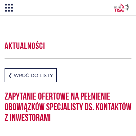
Aktualności
Aktualności
O TISE
Dlaczego TISE?
❮ WRÓĆ DO LISTY
Pożyczka rozwojowa TISE – NOWOŚĆ!
Zapytanie ofertowe na pełnienie
obowiązków specjalisty ds. kontaktów
Oferta dla MSP
z inwestorami
Oferta dla NGO/PES