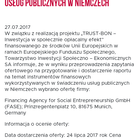
usług publicznych w Niemczech
Oferta dla NGO/PES
27.07.2017
W związku z realizacją projektu „TRUST-BON –
Fundusz FKIS
Inwestycja w społecznie opłacalny efekt”
finansowanego ze środków Unii Europejskich w
ramach Europejskiego Funduszu Społecznego,
Towarzystwo Inwestycji Społeczno – Ekonomicznych
Rodo
SA informuje, że w wyniku przeprowadzenia zapytania
ofertowego na przygotowanie i dostarczenie raportu
na temat instrumentów finansowych
Dokumenty
wykorzystywanych w świadczeniu usług publicznych
w Niemczech wybrano ofertę firmy:
Rekrutujemy
Financing Agency for Social Entrepreneurship GmbH
(FASE); Prinzregentenplatz 10, 81675 Munich,
Germany
Kontakt
Informacja o ocenie oferty:
Data dostarczenia oferty: 24 lipca 2017 rok Cena