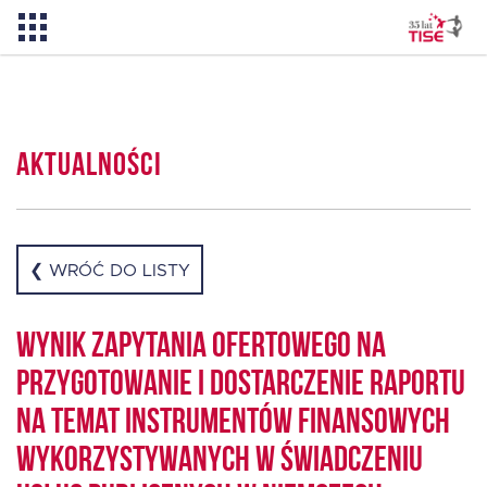
Pożyczka TISE – 100 % online
Aktualności
Aktualności
O TISE
❮ WRÓĆ DO LISTY
Dlaczego TISE?
Wynik zapytania ofertowego na
przygotowanie i dostarczenie raportu
Pożyczka rozwojowa TISE
na temat instrumentów finansowych
wykorzystywanych w świadczeniu
Oferta dla MSP