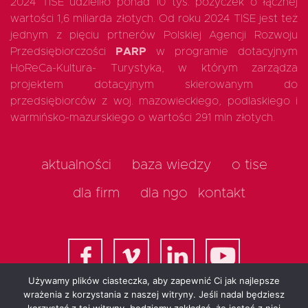
2024 TISE udzieliło ponad 10 tys. pożyczek o łącznej
wartości 1,6 miliarda złotych. Od roku 2024 TISE jest też
jednym z pięciu prtnerów Polskiej Agencji Rozwoju
Przedsiębiorczości
PARP
w programie dotacyjnym
HoReCa-Kultura- Turystyka, w którym zarządza
projektem dotacyjnym skierowanym do
przedsiębiorców z woj. mazowieckiego, podlaskiego i
warmińsko-mazurskiego o wartości 291 mln złotych.
aktualności
baza wiedzy
o tise
dla firm
dla ngo
kontakt
Używamy plików ciasteczka, aby zapewnić Ci jak najlepsze
wrażenia z korzystania z naszej witryny. Jeśli nadal będziesz