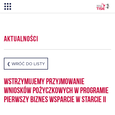
Aktualności
Aktualności
O TISE
Dlaczego TISE?
❮ WRÓĆ DO LISTY
Pożyczka rozwojowa TISE – NOWOŚĆ!
Wstrzymujemy przyjmowanie
wniosków pożyczkowych w programie
Oferta dla MSP
Pierwszy Biznes Wsparcie w Starcie II
Oferta dla NGO/PES