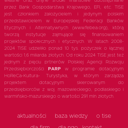
własne oraz unijne środki finansowe udostępniane
przez Bank Gospodarstwa Krajowego, EFI, etc. TISE
jest członkiem założycielem i jedynym polskim
przedstawicielem w Europejskiej Federacji Banków
Etycznych i Alternatywnych (www.febea.org), którą
tworzą instytucje zajmujące się finansowaniem
projektów społecznych i etycznych. W latach 2008-
2024 TISE udzieliło ponad 10 tys. pożyczek o łącznej
wartości 1,6 miliarda złotych. Od roku 2024 TISE jest też
jednym z pięciu prtnerów Polskiej Agencji Rozwoju
Przedsiębiorczości
PARP
w programie dotacyjnym
HoReCa-Kultura- Turystyka, w którym zarządza
projektem dotacyjnym skierowanym do
przedsiębiorców z woj. mazowieckiego, podlaskiego i
warmińsko-mazurskiego o wartości 291 mln złotych.
aktualności
baza wiedzy
o tise
dla firm
dla ngo
kontakt