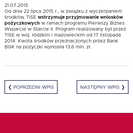
21.07.2015
Od dnia 22 lipca 2015 r., w związku z wyczerpaniem
Fundusz FKIS
środków, TISE
wstrzymuje przyjmowanie wniosków
pożyczkowych
w ramach programu Pierwszy Biznes
Wsparcie w Starcie II. Program realizowany był przez
TISE w woj. łódzkim i mazowieckim od 17 listopada
Rodo
2014. Kwota środków przeznaczonych przez Bank
BGK na pożyczki wynosiła 13,6 mln. zł.
Dokumenty
Rekrutujemy
❮ POPRZEDNI WPIS
NASTĘPNY WPIS ❯
Kontakt