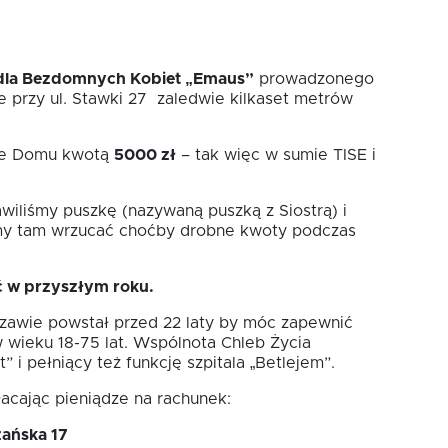
la Bezdomnych Kobiet „Emaus”
prowadzonego
 przy ul. Stawki 27 zaledwie kilkaset metrów
cie Domu kwotą
5000 zł
– tak więc w sumie TISE i
wiliśmy puszkę (nazywaną puszką z Siostrą) i
iemy tam wrzucać choćby drobne kwoty podczas
ć w przyszłym roku.
zawie powstał przed 22 laty by móc zapewnić
wieku 18-75 lat. Wspólnota Chleb Życia
 i pełniący też funkcję szpitala „Betlejem”.
acając pieniądze na rachunek:
ańska 17