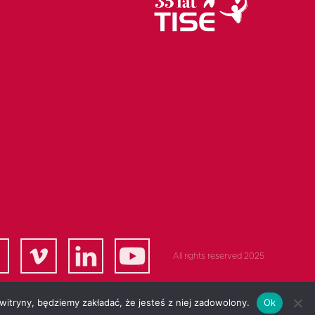
All rights reserved 2025
 witryny, będziemy zakładać, że jesteś z niej zadowolony.
Ok