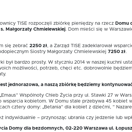
wnicy TISE rozpoczęli zbiórkę pieniędzy na rzecz
Domu d
s. Małgorzaty Chmielewskiej
. Dom mieści się w Warszawie
am się zebrać
2250 zł
, a Zarząd TISE zadeklarował wspar
podopiecznym Siostry Małgorzaty Chmielewskiej
7250 zł
.
i był bardzo prosty. W styczniu 2014 w naszej kuchni usta
woich możliwości, potrzeb, chęci etc. dobrowolnie będz
ty.
jest jednorazowa, a naszą zbiórkę będziemy kontynuowa
Emaus” Wspólnoty Chleb Życia przy ul. Stawki 27 w Wars
o wsparcia kobietom. W Domu stale przebywa 45 kobiet w 
ach cztery domy: „Betania” dla kobiet z dziećmi, ” Nazaret”
 indywidualnie – przynosząc ubrania czy jedzenie lub wpł
Życia Domy dla bezdomnych, 02-220 Warszawa ul. Łopusz