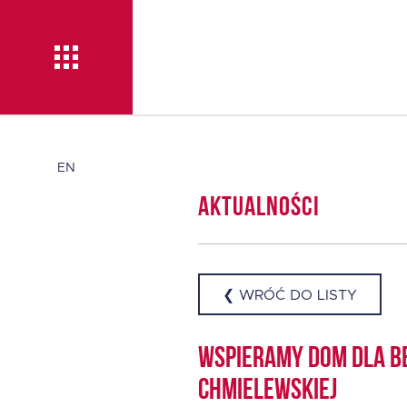
Aktualności
EN
Aktualności
O TISE
Dlaczego TISE?
❮ WRÓĆ DO LISTY
Pożyczka rozwojowa
Wspieramy Dom dla Be
TISE – NOWOŚĆ!
Chmielewskiej