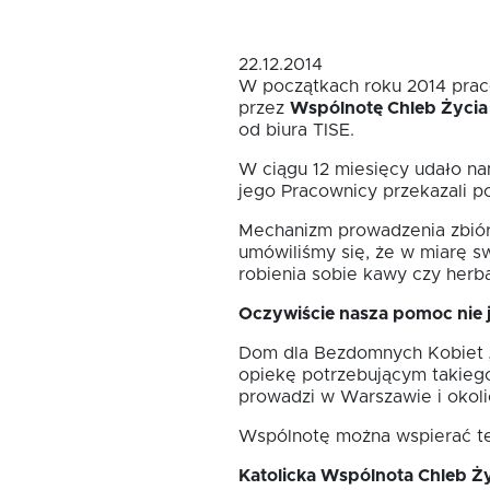
Oferta dla MSP
22.12.2014
W początkach roku 2014 praco
przez
Wspólnotę Chleb Życia 
Oferta dla NGO/PES
od biura TISE.
W ciągu 12 miesięcy udało n
Fundusz FKIS
jego Pracownicy przekazali 
Mechanizm prowadzenia zbiórk
umówiliśmy się, że w miarę s
Rodo
robienia sobie kawy czy herba
Oczywiście nasza pomoc nie 
Dokumenty
Dom dla Bezdomnych Kobiet „
opiekę potrzebującym takieg
prowadzi w Warszawie i okolic
Rekrutujemy
Wspólnotę można wspierać też
Kontakt
Katolicka Wspólnota Chleb 