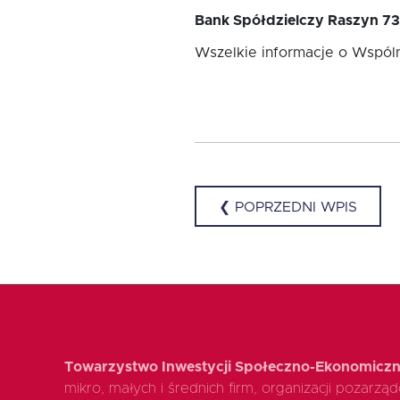
Bank Spółdzielczy Raszyn
Wszelkie informacje o Wspóln
❮ POPRZEDNI WPIS
Towarzystwo Inwestycji Społeczno-Ekonomiczn
mikro, małych i średnich firm, organizacji pozarz