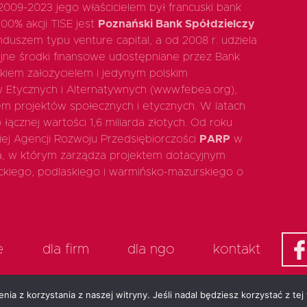
 2009-2023 jego właścicielem był francuski bank
100% akcji TISE jest
Poznański Bank Spółdzielczy
duszem typu venture capital, a od 2008 r. udziela
jne środki finansowe udostępniane przez Bank
nkiem założycielem i jedynym polskim
w Etycznych i Alternatywnych (www.febea.org),
iem projektów społecznych i etycznych. W latach
łącznej wartości 1,6 miliarda złotych. Od roku
iej Agencji Rozwoju Przedsiębiorczości
PARP
w
a, w którym zarządza projektem dotacyjnym
kiego, podlaskiego i warmińsko-mazurskiego o
e
dla firm
dla ngo
kontakt
ia z korzystania z naszej witryny. Jeśli nadal będziesz korzystać z tej