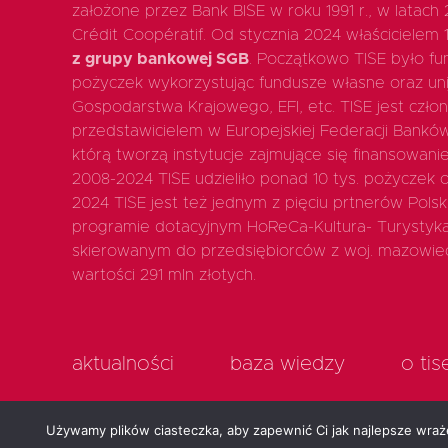
założone przez Bank BISE w roku 1991 r., w latach
Crédit Coopératif. Od stycznia 2024 właścicielem 
z grupy bankowej SGB
. Początkowo TISE było fun
pożyczek wykorzystując fundusze własne oraz uni
Gospodarstwa Krajowego, EFI, etc. TISE jest czło
przedstawicielem w Europejskiej Federacji Bankó
którą tworzą instytucje zajmujące się finansowan
2008-2024 TISE udzieliło ponad 10 tys. pożyczek o 
2024 TISE jest też jednym z pięciu prtnerów Polsk
programie dotacyjnym HoReCa-Kultura- Turystyk
skierowanym do przedsiębiorców z woj. mazowiec
wartości 291 mln złotych.
aktualności
baza wiedzy
o tis
Używamy plików ciasteczka, aby zapewnić Ci jak najlepsze wrażen