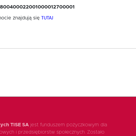
 73800400022001000012700001
ocie znajdują się
TUTAJ
ych TISE SA
jest funduszem pożyczkowym dla
ądowych i przedsiębiorstw społecznych. Zostało