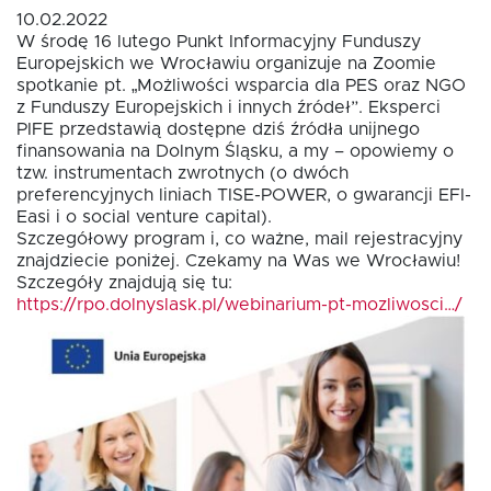
10.02.2022
W środę 16 lutego Punkt Informacyjny Funduszy
Oferta dla NGO/PES
Europejskich we Wrocławiu organizuje na Zoomie
spotkanie pt. „Możliwości wsparcia dla PES oraz NGO
z Funduszy Europejskich i innych źródeł”. Eksperci
PIFE przedstawią dostępne dziś źródła unijnego
Fundusz FKIS
finansowania na Dolnym Śląsku, a my – opowiemy o
tzw. instrumentach zwrotnych (o dwóch
preferencyjnych liniach TISE-POWER, o gwarancji EFI-
Rodo
Easi i o social venture capital).
Szczegółowy program i, co ważne, mail rejestracyjny
znajdziecie poniżej. Czekamy na Was we Wrocławiu!
Dokumenty
Szczegóły znajdują się tu:
https://rpo.dolnyslask.pl/webinarium-pt-mozliwosci…/
Rekrutujemy
Kontakt