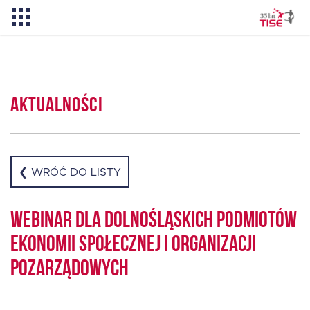
Pożyczka TISE – 100 % online
Aktualności
Aktualności
O TISE
❮ WRÓĆ DO LISTY
Dlaczego TISE?
Webinar dla dolnośląskich Podmiotów
Ekonomii Społecznej i organizacji
Pożyczka rozwojowa TISE
pozarządowych
Oferta dla MSP