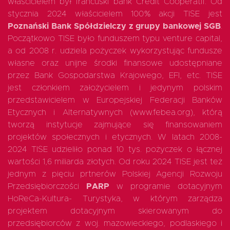
właścicielem był francuski bank Crédit Coopératif. Od
stycznia 2024 właścicielem 100% akcji TISE jest
Poznański Bank Spółdzielczy z grupy bankowej SGB
.
Początkowo TISE było funduszem typu venture capital,
a od 2008 r. udziela pożyczek wykorzystując fundusze
własne oraz unijne środki finansowe udostępniane
przez Bank Gospodarstwa Krajowego, EFI, etc. TISE
jest członkiem założycielem i jedynym polskim
przedstawicielem w Europejskiej Federacji Banków
Etycznych i Alternatywnych (www.febea.org), którą
tworzą instytucje zajmujące się finansowaniem
projektów społecznych i etycznych. W latach 2008-
2024 TISE udzieliło ponad 10 tys. pożyczek o łącznej
wartości 1,6 miliarda złotych. Od roku 2024 TISE jest też
jednym z pięciu prtnerów Polskiej Agencji Rozwoju
Przedsiębiorczości
PARP
w programie dotacyjnym
HoReCa-Kultura- Turystyka, w którym zarządza
projektem dotacyjnym skierowanym do
przedsiębiorców z woj. mazowieckiego, podlaskiego i