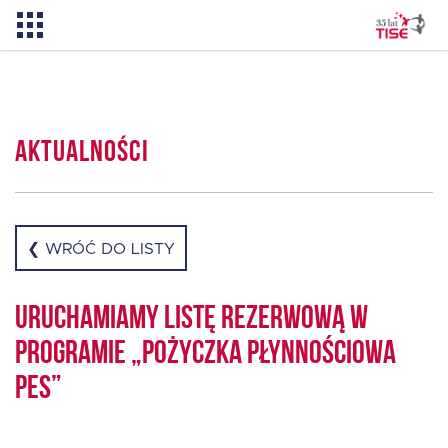
Pożyczka TISE – 100 % online
Aktualności
Aktualności
O TISE
❮ WRÓĆ DO LISTY
Dlaczego TISE?
Uruchamiamy listę rezerwową w
programie „Pożyczka Płynnościowa
Pożyczka rozwojowa TISE
PES”
Oferta dla MSP