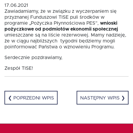
17.06.2021
Zawiadamiamy, że w związku z wyczerpaniem się
Oferta dla NGO/PES
przyznanej Funduszowi TISE puli środków w
programie „Pożyczka Płynnościowa PES”,
wnioski
pożyczkowe od podmiotów ekonomii społecznej
umieszczane są na liście rezerwowej. Mamy nadzieję,
Fundusz FKIS
że w ciągu najbliższych tygodni będziemy mogli
poinformować Państwa o wznowieniu Programu.
Rodo
Serdecznie pozdrawiamy,
Zespół TISE!
Dokumenty
Rekrutujemy
❮ POPRZEDNI WPIS
NASTĘPNY WPIS ❯
Kontakt