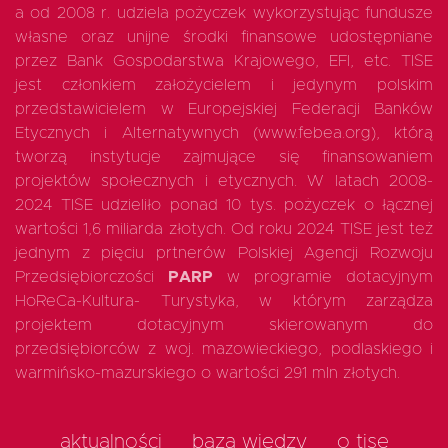
a od 2008 r. udziela pożyczek wykorzystując fundusze
własne oraz unijne środki finansowe udostępniane
przez Bank Gospodarstwa Krajowego, EFI, etc. TISE
jest członkiem założycielem i jedynym polskim
przedstawicielem w Europejskiej Federacji Banków
Etycznych i Alternatywnych (www.febea.org), którą
tworzą instytucje zajmujące się finansowaniem
projektów społecznych i etycznych. W latach 2008-
2024 TISE udzieliło ponad 10 tys. pożyczek o łącznej
wartości 1,6 miliarda złotych. Od roku 2024 TISE jest też
jednym z pięciu prtnerów Polskiej Agencji Rozwoju
Przedsiębiorczości
PARP
w programie dotacyjnym
HoReCa-Kultura- Turystyka, w którym zarządza
projektem dotacyjnym skierowanym do
przedsiębiorców z woj. mazowieckiego, podlaskiego i
warmińsko-mazurskiego o wartości 291 mln złotych.
aktualności
baza wiedzy
o tise