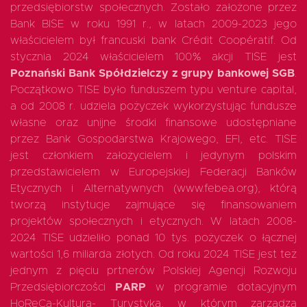
przedsiębiorstw społecznych. Zostało założone przez
Bank BISE w roku 1991 r., w latach 2009-2023 jego
właścicielem był francuski bank Crédit Coopératif. Od
stycznia 2024 właścicielem 100% akcji TISE jest
Poznański Bank Spółdzielczy z grupy bankowej SGB
.
Początkowo TISE było funduszem typu venture capital,
a od 2008 r. udziela pożyczek wykorzystując fundusze
własne oraz unijne środki finansowe udostępniane
przez Bank Gospodarstwa Krajowego, EFI, etc. TISE
jest członkiem założycielem i jedynym polskim
przedstawicielem w Europejskiej Federacji Banków
Etycznych i Alternatywnych (www.febea.org), którą
tworzą instytucje zajmujące się finansowaniem
projektów społecznych i etycznych. W latach 2008-
2024 TISE udzieliło ponad 10 tys. pożyczek o łącznej
wartości 1,6 miliarda złotych. Od roku 2024 TISE jest też
jednym z pięciu prtnerów Polskiej Agencji Rozwoju
Przedsiębiorczości
PARP
w programie dotacyjnym
HoReCa-Kultura- Turystyka, w którym zarządza