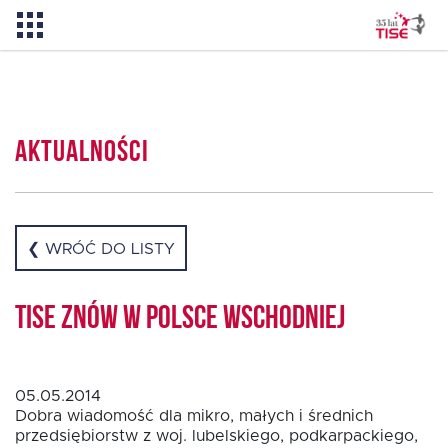
Aktualności
Aktualności
O TISE
Dlaczego TISE?
❮ WRÓĆ DO LISTY
Pożyczka rozwojowa TISE – NOWOŚĆ!
TISE znów w Polsce Wschodniej
Oferta dla MSP
05.05.2014
Dobra wiadomość dla mikro, małych i średnich
przedsiębiorstw z woj. lubelskiego, podkarpackiego,
Oferta dla NGO/PES