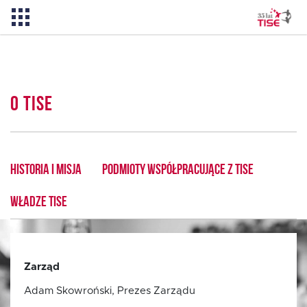
Pożyczka TISE – 100 % online
O TISE
Aktualności
O TISE
HISTORIA I MISJA
PODMIOTY WSPÓŁPRACUJĄCE Z TISE
WŁADZE TISE
Dlaczego TISE?
Pożyczka rozwojowa TISE
Zarząd
Adam Skowroński, Prezes Zarządu
Oferta dla MSP