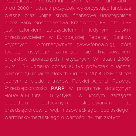
Początkowo TISE było funduszem typu venture capital,
a od 2008 r. udziela pożyczek wykorzystując fundusze
własne oraz unijne środki finansowe udostępniane
przez Bank Gospodarstwa Krajowego, EFI, etc. TISE
jest członkiem założycielem i jedynym polskim
przedstawicielem w Europejskiej Federacji Banków
Etycznych i Alternatywnych (www.febea.org), którą
tworzą instytucje zajmujące się finansowaniem
projektów społecznych i etycznych. W latach 2008-
2024 TISE udzieliło ponad 10 tys. pożyczek o łącznej
wartości 1,6 miliarda złotych. Od roku 2024 TISE jest też
jednym z pięciu prtnerów Polskiej Agencji Rozwoju
Przedsiębiorczości
PARP
w programie dotacyjnym
HoReCa-Kultura- Turystyka, w którym zarządza
projektem dotacyjnym skierowanym do
przedsiębiorców z woj. mazowieckiego, podlaskiego i
warmińsko-mazurskiego o wartości 291 mln złotych.