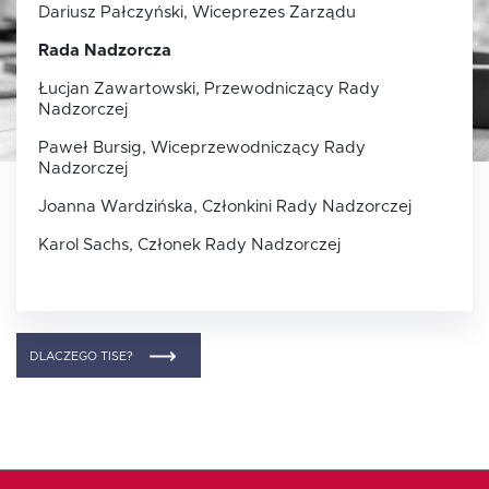
Dariusz Pałczyński, Wiceprezes Zarządu
Rada Nadzorcza
Oferta dla NGO/PES
Łucjan Zawartowski, Przewodniczący Rady
Nadzorczej
Fundusz FKIS
Paweł Bursig, Wiceprzewodniczący Rady
Nadzorczej
Rodo
Joanna Wardzińska, Członkini Rady Nadzorczej
Karol Sachs, Członek Rady Nadzorczej
Dokumenty
Rekrutujemy
DLACZEGO TISE?
Kontakt