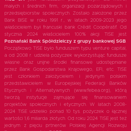
małych i średnich firm, organizacji pozarządowych i
przedsiębiorstw społecznych. Zostało założone przez
Bank BISE w roku 1991 r., w latach 2009-2023 jego
właścicielem był francuski bank Crédit Coopératif. Od
stycznia 2024 właścicielem 100% akcji TISE jest
Poznański Bank Spółdzielczy z grupy bankowej SGB
.
Początkowo TISE było funduszem typu venture capital,
a od 2008 r. udziela pożyczek wykorzystując fundusze
własne oraz unijne środki finansowe udostępniane
przez Bank Gospodarstwa Krajowego, EFI, etc. TISE
jest członkiem założycielem i jedynym polskim
przedstawicielem w Europejskiej Federacji Banków
Etycznych i Alternatywnych (www.febea.org), którą
tworzą instytucje zajmujące się finansowaniem
projektów społecznych i etycznych. W latach 2008-
2024 TISE udzieliło ponad 10 tys. pożyczek o łącznej
wartości 1,6 miliarda złotych. Od roku 2024 TISE jest też
jednym z pięciu prtnerów Polskiej Agencji Rozwoju