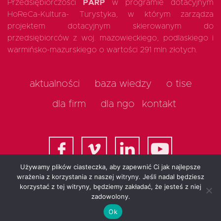
Przedsiębiorczości
PARP
w programie dotacyjnym
HoReCa-Kultura- Turystyka, w którym zarządza
projektem dotacyjnym skierowanym do
przedsiębiorców z woj. mazowieckiego, podlaskiego i
warmińsko-mazurskiego o wartości 291 mln złotych.
aktualności
baza wiedzy
o tise
dla firm
dla ngo
kontakt
Używamy plików ciasteczka, aby zapewnić Ci jak najlepsze
wrażenia z korzystania z naszej witryny. Jeśli nadal będziesz
korzystać z tej witryny, będziemy zakładać, że jesteś z niej
All rights reserved 2025
zadowolony.
Ok