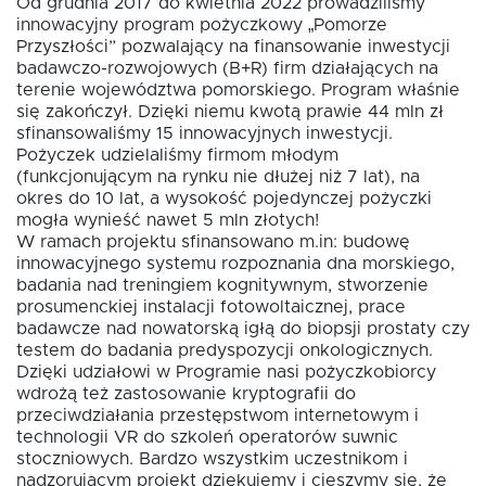
Od grudnia 2017 do kwietnia 2022 prowadziliśmy
innowacyjny program pożyczkowy „Pomorze
Przyszłości” pozwalający na finansowanie inwestycji
Fundusz FKIS
badawczo-rozwojowych (B+R) firm działających na
terenie województwa pomorskiego. Program właśnie
się zakończył. Dzięki niemu kwotą prawie 44 mln zł
sfinansowaliśmy 15 innowacyjnych inwestycji.
Rodo
Pożyczek udzielaliśmy firmom młodym
(funkcjonującym na rynku nie dłużej niż 7 lat), na
okres do 10 lat, a wysokość pojedynczej pożyczki
Dokumenty
mogła wynieść nawet 5 mln złotych!
W ramach projektu sfinansowano m.in: budowę
innowacyjnego systemu rozpoznania dna morskiego,
Rekrutujemy
badania nad treningiem kognitywnym, stworzenie
prosumenckiej instalacji fotowoltaicznej, prace
badawcze nad nowatorską igłą do biopsji prostaty czy
Kontakt
testem do badania predyspozycji onkologicznych.
Dzięki udziałowi w Programie nasi pożyczkobiorcy
wdrożą też zastosowanie kryptografii do
przeciwdziałania przestępstwom internetowym i
technologii VR do szkoleń operatorów suwnic
stoczniowych. Bardzo wszystkim uczestnikom i
nadzorującym projekt dziękujemy i cieszymy się, że