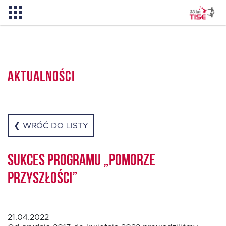
Aktualności
Aktualności
O TISE
Dlaczego TISE?
❮ WRÓĆ DO LISTY
Pożyczka rozwojowa TISE – NOWOŚĆ!
Sukces programu „Pomorze
Przyszłości”
Oferta dla MSP
21.04.2022
Oferta dla NGO/PES