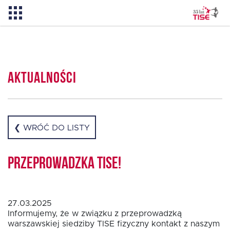
Pożyczka TISE – 100 % online
Aktualności
Aktualności
O TISE
❮ WRÓĆ DO LISTY
Dlaczego TISE?
Przeprowadzka TISE!
Pożyczka rozwojowa TISE
27.03.2025
Informujemy, że w związku z przeprowadzką
warszawskiej siedziby TISE fizyczny kontakt z naszym
Oferta dla MSP