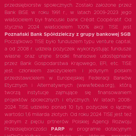
przedsiębiorstw społecznych. Zostało założone przez
Bank BISE w roku 1991 r., w latach 2009-2023 jego
właścicielem był francuski bank Crédit Coopératif. Od
stycznia 2024 właścicielem 100% akcji TISE jest
Poznański Bank Spółdzielczy z grupy bankowej SGB
.
Początkowo TISE było funduszem typu venture capital,
a od 2008 r. udziela pożyczek wykorzystując fundusze
własne oraz unijne środki finansowe udostępniane
przez Bank Gospodarstwa Krajowego, EFI, etc. TISE
jest członkiem założycielem i jedynym polskim
przedstawicielem w Europejskiej Federacji Banków
Etycznych i Alternatywnych (www.febea.org), którą
tworzą instytucje zajmujące się finansowaniem
projektów społecznych i etycznych. W latach 2008-
2024 TISE udzieliło ponad 10 tys. pożyczek o łącznej
wartości 1,6 miliarda złotych. Od roku 2024 TISE jest też
jednym z pięciu prtnerów Polskiej Agencji Rozwoju
Przedsiębiorczości
PARP
w programie dotacyjnym