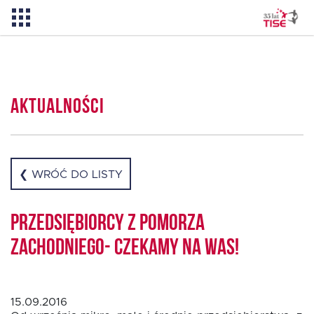
Aktualności
Aktualności
O TISE
Dlaczego TISE?
❮ WRÓĆ DO LISTY
Pożyczka rozwojowa TISE – NOWOŚĆ!
Przedsiębiorcy z Pomorza
Zachodniego- czekamy na Was!
Oferta dla MSP
15.09.2016
Oferta dla NGO/PES