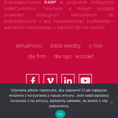
Przedsiębiorczości
PARP
w programie dotacyjnym
HoReCa-Kultura- Turystyka, w którym zarządza
projektem dotacyjnym skierowanym do
przedsiębiorców z woj. mazowieckiego, podlaskiego i
warmińsko-mazurskiego o wartości 291 mln złotych.
aktualności
baza wiedzy
o tise
dla firm
dla ngo
kontakt
Używamy plików ciasteczka, aby zapewnić Ci jak najlepsze
wrażenia z korzystania z naszej witryny. Jeśli nadal będziesz
korzystać z tej witryny, będziemy zakładać, że jesteś z niej
All rights reserved 2025
zadowolony.
Ok