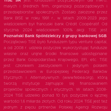
TISE SA
jest funduszem pożyczkowym dla mikro,
małych i średnich firm, organizacji pozarządowych i
przedsiębiorstw społecznych. Zostało założone przez
Bank BISE w roku 1991 r., w latach 2009-2023 jego
właścicielem był francuski bank Crédit Coopératif. Od
stycznia 2024 właścicielem 100% akcji TISE jest
Poznański Bank Spółdzielczy z grupy bankowej SGB
.
Początkowo TISE było funduszem typu venture capital,
a od 2008 r. udziela pożyczek wykorzystując fundusze
własne oraz unijne środki finansowe udostępniane
przez Bank Gospodarstwa Krajowego, EFI, etc. TISE
jest członkiem założycielem i jedynym polskim
przedstawicielem w Europejskiej Federacji Banków
Etycznych i Alternatywnych (www.febea.org), którą
tworzą instytucje zajmujące się finansowaniem
projektów społecznych i etycznych. W latach 2008-
2024 TISE udzieliło ponad 10 tys. pożyczek o łącznej
wartości 1,6 miliarda złotych. Od roku 2024 TISE jest też
jednym z pięciu prtnerów Polskiej Agencji Rozwoju