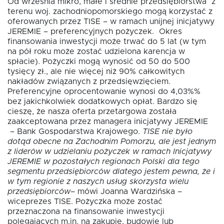
Od września mikro, małe i średnie przedsiębiorstwa z
terenu woj. zachodniopomorskiego mogą korzystać z
oferowanych przez TISE – w ramach unijnej inicjatywy
Fundusz FKIS
JEREMIE – preferencyjnych pożyczek. Okres
finansowania inwestycji może trwać do 5 lat (w tym
na pół roku może zostać udzielona karencja w
spłacie). Pożyczki mogą wynosić od 50 do 500
Rodo
tysięcy zł., ale nie więcej niż 90% całkowitych
nakładów związanych z przedsięwzięciem.
Preferencyjne oprocentowanie wynosi do 4,03%%
Dokumenty
bez jakichkolwiek dodatkowych opłat. Bardzo się
cieszę, że nasza oferta przetargowa została
zaakceptowana przez managera inicjatywy JEREMIE
Rekrutujemy
– Bank Gospodarstwa Krajowego.
TISE nie było
dotąd obecne na Zachodnim Pomorzu, ale jest jednym
z liderów w udzielaniu pożyczek w ramach Inicjatywy
Kontakt
JEREMIE w pozostałych regionach Polski dla tego
segmentu przedsiębiorców dlatego jestem pewna, że i
w tym regionie z naszych usług skorzysta wielu
przedsiębiorców
– mówi Joanna Wardzińska –
wiceprezes TISE. Pożyczka może zostać
przeznaczona na finansowanie inwestycji
polegających m.in. na zakupie, budowie lub