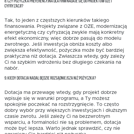
8. CZY POŻYCZKA PREFERENCYJNA DLA FIRM NADAJE SIĘ DO PROJEKTÓW OZE I
CYFRYZACJI?
Tak, to jeden z częstszych kierunków takiego
finansowania. Projekty związane z OZE, modernizacją
energetyczną czy cyfryzacją zwykle mają konkretny
efekt ekonomiczny, więc dobrze pasują do modelu
zwrotnego. Jeśli inwestycja obniża koszty albo
zwiększa efektywność, pożyczka może być bardziej
praktyczna niż dotacja. Zwłaszcza wtedy, gdy zależy
Ci na szybkim wdrożeniu bez długiego czekania na
nabór.
9. KIEDY DOTACJA NADAL BĘDZIE ROZSĄDNIEJSZA NIŻ POŻYCZKA?
Dotacja ma przewagę wtedy, gdy projekt dobrze
wpisuje się w warunki programu, a Ty możesz
spokojnie poczekać na rozstrzygnięcie. To często
dobry wybór przy większych inwestycjach i dłuższym
czasie zwrotu. Jeśli zależy Ci na bezzwrotnym
wsparciu, a formalności nie są problemem, dotacja
może być lepsza. Warto jednak sprawdzić, czy nie