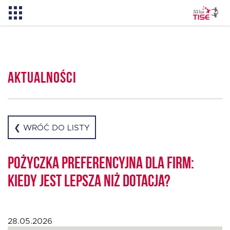
Pożyczka TISE – 100 % online
Aktualności
Aktualności
O TISE
❮ WRÓĆ DO LISTY
Dlaczego TISE?
Pożyczka preferencyjna dla firm:
kiedy jest lepsza niż dotacja?
Pożyczka rozwojowa TISE
28.05.2026
Oferta dla MSP