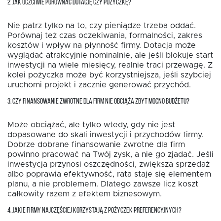
2. JAK UCZCIWIE PORÓWNAĆ DOTACJĘ CZY POŻYCZKĘ?
Nie patrz tylko na to, czy pieniądze trzeba oddać.
Porównaj też czas oczekiwania, formalności, zakres
kosztów i wpływ na płynność firmy. Dotacja może
wyglądać atrakcyjnie nominalnie, ale jeśli blokuje start
inwestycji na wiele miesięcy, realnie traci przewagę. Z
kolei pożyczka może być korzystniejsza, jeśli szybciej
uruchomi projekt i zacznie generować przychód.
3. CZY FINANSOWANIE ZWROTNE DLA FIRM NIE OBCIĄŻA ZBYT MOCNO BUDŻETU?
Może obciążać, ale tylko wtedy, gdy nie jest
dopasowane do skali inwestycji i przychodów firmy.
Dobrze dobrane finansowanie zwrotne dla firm
powinno pracować na Twój zysk, a nie go zjadać. Jeśli
inwestycja przynosi oszczędności, zwiększa sprzedaż
albo poprawia efektywność, rata staje się elementem
planu, a nie problemem. Dlatego zawsze licz koszt
całkowity razem z efektem biznesowym.
4. JAKIE FIRMY NAJCZĘŚCIEJ KORZYSTAJĄ Z POŻYCZEK PREFERENCYJNYCH?