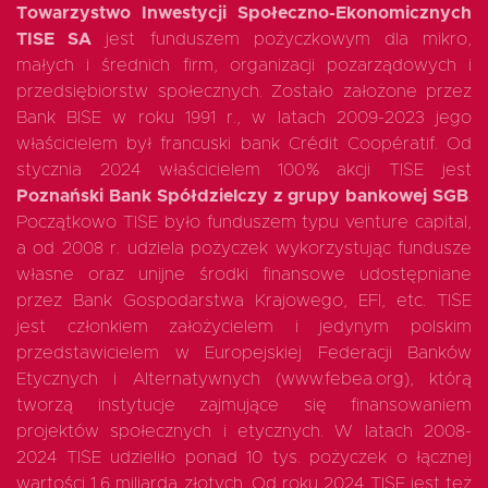
Towarzystwo Inwestycji Społeczno-Ekonomicznych
TISE SA
jest funduszem pożyczkowym dla mikro,
małych i średnich firm, organizacji pozarządowych i
przedsiębiorstw społecznych. Zostało założone przez
Bank BISE w roku 1991 r., w latach 2009-2023 jego
właścicielem był francuski bank Crédit Coopératif. Od
stycznia 2024 właścicielem 100% akcji TISE jest
Poznański Bank Spółdzielczy z grupy bankowej SGB
.
Początkowo TISE było funduszem typu venture capital,
a od 2008 r. udziela pożyczek wykorzystując fundusze
własne oraz unijne środki finansowe udostępniane
przez Bank Gospodarstwa Krajowego, EFI, etc. TISE
jest członkiem założycielem i jedynym polskim
przedstawicielem w Europejskiej Federacji Banków
Etycznych i Alternatywnych (www.febea.org), którą
tworzą instytucje zajmujące się finansowaniem
projektów społecznych i etycznych. W latach 2008-
2024 TISE udzieliło ponad 10 tys. pożyczek o łącznej
wartości 1,6 miliarda złotych. Od roku 2024 TISE jest też