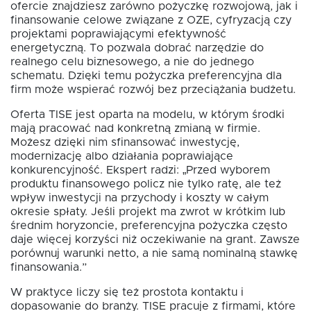
ofercie znajdziesz zarówno pożyczkę rozwojową, jak i
finansowanie celowe związane z OZE, cyfryzacją czy
projektami poprawiającymi efektywność
energetyczną. To pozwala dobrać narzędzie do
realnego celu biznesowego, a nie do jednego
schematu. Dzięki temu pożyczka preferencyjna dla
firm może wspierać rozwój bez przeciążania budżetu.
Oferta TISE jest oparta na modelu, w którym środki
mają pracować nad konkretną zmianą w firmie.
Możesz dzięki nim sfinansować inwestycję,
modernizację albo działania poprawiające
konkurencyjność. Ekspert radzi: „Przed wyborem
produktu finansowego policz nie tylko ratę, ale też
wpływ inwestycji na przychody i koszty w całym
okresie spłaty. Jeśli projekt ma zwrot w krótkim lub
średnim horyzoncie, preferencyjna pożyczka często
daje więcej korzyści niż oczekiwanie na grant. Zawsze
porównuj warunki netto, a nie samą nominalną stawkę
finansowania.”
W praktyce liczy się też prostota kontaktu i
dopasowanie do branży. TISE pracuje z firmami, które