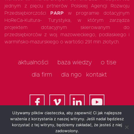
jednym z pięciu prtnerów Polskiej Agencji Rozwoju
Przedsiębiorczości
PARP
w programie dotacyjnym
HoReCa-Kultura- Turystyka, w którym zarządza
projektem dotacyjnym skierowanym do
przedsiębiorców z woj. mazowieckiego, podlaskiego i
warmińsko-mazurskiego o wartości 291 mln złotych.
aktualności
baza wiedzy
o tise
dla firm
dla ngo
kontakt
Używamy plików ciasteczka, aby zapewnić Ci jak najlepsze
wrażenia z korzystania z naszej witryny. Jeśli nadal będziesz
korzystać z tej witryny, będziemy zakładać, że jesteś z niej
All rights reserved 2025
zadowolony.