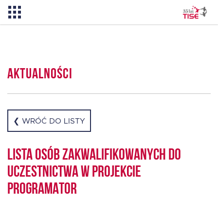
Aktualności
Aktualności
O TISE
Dlaczego TISE?
❮ WRÓĆ DO LISTY
Pożyczka rozwojowa TISE – NOWOŚĆ!
Lista osób zakwalifikowanych do
uczestnictwa w projekcie
Oferta dla MSP
PROGRAMATOR
Oferta dla NGO/PES