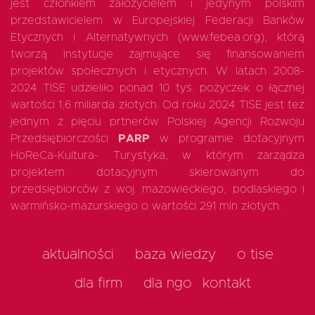
jest członkiem założycielem i jedynym polskim
przedstawicielem w Europejskiej Federacji Banków
Etycznych i Alternatywnych (www.febea.org), którą
tworzą instytucje zajmujące się finansowaniem
projektów społecznych i etycznych. W latach 2008-
2024 TISE udzieliło ponad 10 tys. pożyczek o łącznej
wartości 1,6 miliarda złotych. Od roku 2024 TISE jest też
jednym z pięciu prtnerów Polskiej Agencji Rozwoju
Przedsiębiorczości
PARP
w programie dotacyjnym
HoReCa-Kultura- Turystyka, w którym zarządza
projektem dotacyjnym skierowanym do
przedsiębiorców z woj. mazowieckiego, podlaskiego i
warmińsko-mazurskiego o wartości 291 mln złotych.
aktualności
baza wiedzy
o tise
dla firm
dla ngo
kontakt