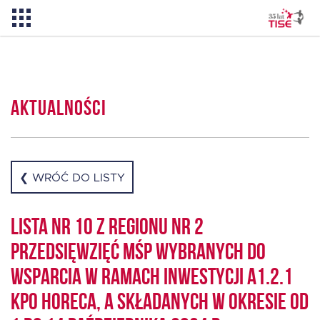
Pożyczka TISE – 100 % online
Aktualności
Aktualności
O TISE
❮ WRÓĆ DO LISTY
Dlaczego TISE?
Lista nr 10 z Regionu nr 2
przedsięwzięć MŚP wybranych do
Pożyczka rozwojowa TISE
wsparcia w ramach inwestycji A1.2.1
KPO HoReCa, a składanych w okresie od
Oferta dla MSP