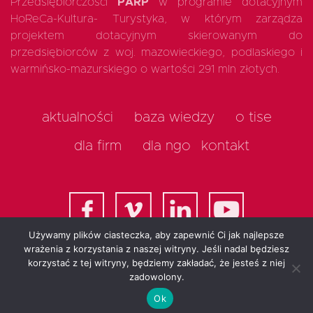
Przedsiębiorczości
PARP
w programie dotacyjnym
HoReCa-Kultura- Turystyka, w którym zarządza
projektem dotacyjnym skierowanym do
przedsiębiorców z woj. mazowieckiego, podlaskiego i
warmińsko-mazurskiego o wartości 291 mln złotych.
aktualności
baza wiedzy
o tise
dla firm
dla ngo
kontakt
Używamy plików ciasteczka, aby zapewnić Ci jak najlepsze
wrażenia z korzystania z naszej witryny. Jeśli nadal będziesz
korzystać z tej witryny, będziemy zakładać, że jesteś z niej
All rights reserved 2025
zadowolony.
Ok