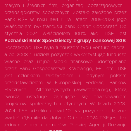
małych i średnich firm, organizacji pozarządowych i
przedsiębiorstw społecznych. Zostało założone przez
Bank BISE w roku 1991 r., w latach 2009-2023 jego
właścicielem był francuski bank Crédit Coopératif. Od
stycznia 2024 właścicielem 100% akcji TISE jest
Poznański Bank Spółdzielczy z grupy bankowej SGB
.
Początkowo TISE było funduszem typu venture capital,
a od 2008 r. udziela pożyczek wykorzystując fundusze
własne oraz unijne środki finansowe udostępniane
przez Bank Gospodarstwa Krajowego, EFI, etc. TISE
jest członkiem założycielem i jedynym polskim
przedstawicielem w Europejskiej Federacji Banków
Etycznych i Alternatywnych (www.febea.org), którą
tworzą instytucje zajmujące się finansowaniem
projektów społecznych i etycznych. W latach 2008-
2024 TISE udzieliło ponad 10 tys. pożyczek o łącznej
wartości 1,6 miliarda złotych. Od roku 2024 TISE jest też
jednym z pięciu prtnerów Polskiej Agencji Rozwoju