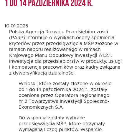
1 do 14 października 2024 r.
Oferta dla NGO/PES
10.01.2025
Polska Agencja Rozwoju Przedsiębiorczości
Fundusz FKIS
(PARP) informuje o wynikach oceny spełnienia
kryteriów przez przedsięwzięcia MŚP złożone w
ramach naboru realizowanego w ramach
Krajowego Planu Odbudowy Inwestycji A1.2.1.
Rodo
Inwestycje dla przedsiębiorstw w produkty, usługi
i kompetencje pracowników oraz kadry związane
z dywersyfikacją działalności.
Dokumenty
Wnioski, które zostały złożone w okresie
od 1 do 14 października 2024 r., zostały
Rekrutujemy
ocenione przez Operatora regionalnego
nr 2 Towarzystwa Inwestycji Społeczno-
Ekonomicznych S.A
Kontakt
Do wsparcia zostały wybrane
przedsięwzięcia MŚP, które otrzymały
wymaganą liczbę punktów. Wsparcie