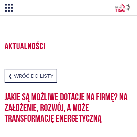
Aktualności
Aktualności
O TISE
Dlaczego TISE?
❮ WRÓĆ DO LISTY
Pożyczka rozwojowa TISE – NOWOŚĆ!
Jakie są możliwe dotacje na firmę? Na
założenie, rozwój, a może
Oferta dla MSP
transformację energetyczną
Oferta dla NGO/PES