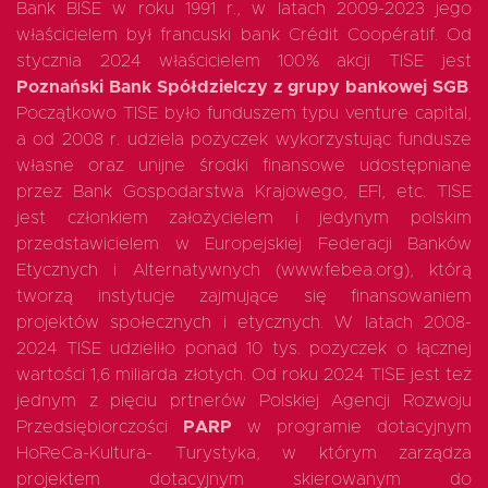
Bank BISE w roku 1991 r., w latach 2009-2023 jego
właścicielem był francuski bank Crédit Coopératif. Od
stycznia 2024 właścicielem 100% akcji TISE jest
Poznański Bank Spółdzielczy z grupy bankowej SGB
.
Początkowo TISE było funduszem typu venture capital,
a od 2008 r. udziela pożyczek wykorzystując fundusze
własne oraz unijne środki finansowe udostępniane
przez Bank Gospodarstwa Krajowego, EFI, etc. TISE
jest członkiem założycielem i jedynym polskim
przedstawicielem w Europejskiej Federacji Banków
Etycznych i Alternatywnych (www.febea.org), którą
tworzą instytucje zajmujące się finansowaniem
projektów społecznych i etycznych. W latach 2008-
2024 TISE udzieliło ponad 10 tys. pożyczek o łącznej
wartości 1,6 miliarda złotych. Od roku 2024 TISE jest też
jednym z pięciu prtnerów Polskiej Agencji Rozwoju
Przedsiębiorczości
PARP
w programie dotacyjnym
HoReCa-Kultura- Turystyka, w którym zarządza
projektem dotacyjnym skierowanym do