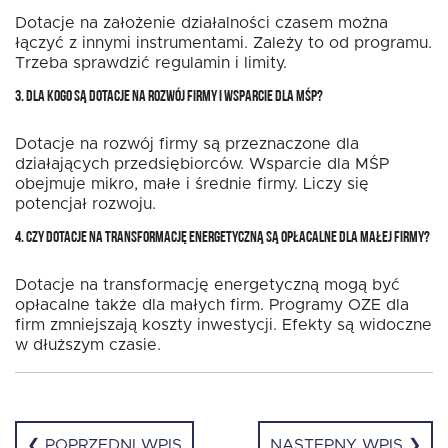
Dotacje na założenie działalności czasem można
łączyć z innymi instrumentami. Zależy to od programu.
Trzeba sprawdzić regulamin i limity.
3. DLA KOGO SĄ DOTACJE NA ROZWÓJ FIRMY I WSPARCIE DLA MŚP?
Dotacje na rozwój firmy są przeznaczone dla
działających przedsiębiorców. Wsparcie dla MŚP
obejmuje mikro, małe i średnie firmy. Liczy się
potencjał rozwoju.
4. CZY DOTACJE NA TRANSFORMACJĘ ENERGETYCZNĄ SĄ OPŁACALNE DLA MAŁEJ FIRMY?
Dotacje na transformację energetyczną mogą być
opłacalne także dla małych firm. Programy OZE dla
firm zmniejszają koszty inwestycji. Efekty są widoczne
w dłuższym czasie.
❮ POPRZEDNI WPIS
NASTĘPNY WPIS ❯