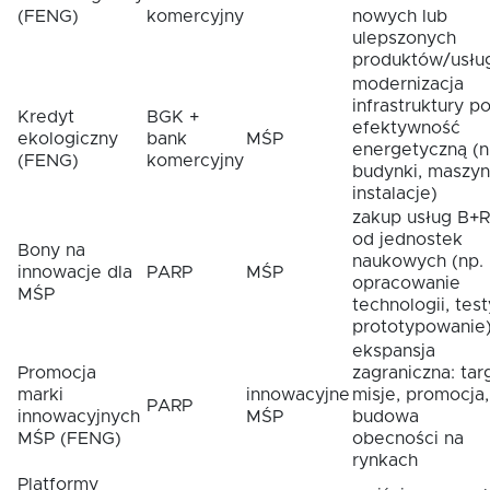
(FENG)
komercyjny
nowych lub
ulepszonych
produktów/usłu
modernizacja
infrastruktury p
Kredyt
BGK +
efektywność
ekologiczny
bank
MŚP
energetyczną (n
(FENG)
komercyjny
budynki, maszyn
instalacje)
zakup usług B+R
od jednostek
Bony na
naukowych (np.
innowacje dla
PARP
MŚP
opracowanie
MŚP
technologii, test
prototypowanie
ekspansja
Promocja
zagraniczna: targ
marki
innowacyjne
misje, promocja,
PARP
innowacyjnych
MŚP
budowa
MŚP (FENG)
obecności na
rynkach
Platformy