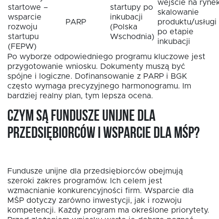
wejście na rynek
startowe –
startupy po
skalowanie
wsparcie
inkubacji
PARP
produktu/usługi
rozwoju
(Polska
po etapie
startupu
Wschodnia)
inkubacji
(FEPW)
Po wyborze odpowiedniego programu kluczowe jest
przygotowanie wniosku. Dokumenty muszą być
spójne i logiczne. Dofinansowanie z PARP i BGK
często wymaga precyzyjnego harmonogramu. Im
bardziej realny plan, tym lepsza ocena.
Czym są fundusze unijne dla
przedsiębiorców i wsparcie dla MŚP?
Fundusze unijne dla przedsiębiorców obejmują
szeroki zakres programów. Ich celem jest
wzmacnianie konkurencyjności firm. Wsparcie dla
MŚP dotyczy zarówno inwestycji, jak i rozwoju
kompetencji. Każdy program ma określone priorytety.