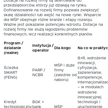
Dotacje na rozwój firmy są skierowane do
przedsiębiorców, którzy już działają na rynku.
Dofinansowanie na rozwój firmy pozwala zwiększyć
skalę działalności lub wejść na nowe rynki. Wsparcie
dla MŚP obejmuje różne branże i etapy rozwoju.
Ważne jest pokazanie potencjału wzrostu. Dotacje na
rozwój firmy nie służą łagodzeniu problemów
finansowych, lecz realizacji konkretnych planów.
Program /
Instytucja /
działanie
Dla kogo
Na co w prakty
operator
(realne)
B+R, wdrożenie
innowacji,
MŚP i duże
Ścieżka
cyfryzacja,
PARP /
firmy
SMART
zazielenianie,
NCBR
(zależnie od
(FENG)
kompetencje,
naboru)
internacjonaliza
– w modułach
wdrożenie
innowacyjnej
Kredyt
BGK +
technologii i
technologiczny
bank
MŚP
uruchomienie