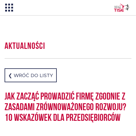
Pożyczka TISE – 100 % online
Aktualności
Aktualności
O TISE
❮ WRÓĆ DO LISTY
Dlaczego TISE?
Jak zacząć prowadzić firmę zgodnie z
zasadami zrównoważonego rozwoju?
Pożyczka rozwojowa TISE
10 wskazówek dla przedsiębiorców
Oferta dla MSP