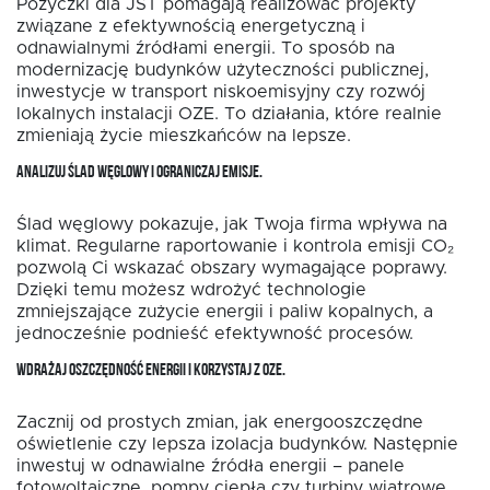
Pożyczki dla JST pomagają realizować projekty
związane z efektywnością energetyczną i
odnawialnymi źródłami energii. To sposób na
modernizację budynków użyteczności publicznej,
inwestycje w transport niskoemisyjny czy rozwój
lokalnych instalacji OZE. To działania, które realnie
zmieniają życie mieszkańców na lepsze.
ANALIZUJ ŚLAD WĘGLOWY I OGRANICZAJ EMISJE.
Ślad węglowy pokazuje, jak Twoja firma wpływa na
klimat. Regularne raportowanie i kontrola emisji CO₂
pozwolą Ci wskazać obszary wymagające poprawy.
Dzięki temu możesz wdrożyć technologie
zmniejszające zużycie energii i paliw kopalnych, a
jednocześnie podnieść efektywność procesów.
WDRAŻAJ OSZCZĘDNOŚĆ ENERGII I KORZYSTAJ Z OZE.
Zacznij od prostych zmian, jak energooszczędne
oświetlenie czy lepsza izolacja budynków. Następnie
inwestuj w odnawialne źródła energii – panele
fotowoltaiczne, pompy ciepła czy turbiny wiatrowe.