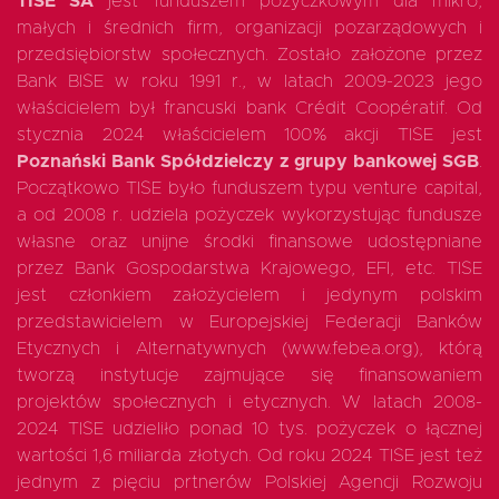
TISE SA
jest funduszem pożyczkowym dla mikro,
małych i średnich firm, organizacji pozarządowych i
przedsiębiorstw społecznych. Zostało założone przez
Bank BISE w roku 1991 r., w latach 2009-2023 jego
właścicielem był francuski bank Crédit Coopératif. Od
stycznia 2024 właścicielem 100% akcji TISE jest
Poznański Bank Spółdzielczy z grupy bankowej SGB
.
Początkowo TISE było funduszem typu venture capital,
a od 2008 r. udziela pożyczek wykorzystując fundusze
własne oraz unijne środki finansowe udostępniane
przez Bank Gospodarstwa Krajowego, EFI, etc. TISE
jest członkiem założycielem i jedynym polskim
przedstawicielem w Europejskiej Federacji Banków
Etycznych i Alternatywnych (www.febea.org), którą
tworzą instytucje zajmujące się finansowaniem
projektów społecznych i etycznych. W latach 2008-
2024 TISE udzieliło ponad 10 tys. pożyczek o łącznej
wartości 1,6 miliarda złotych. Od roku 2024 TISE jest też
jednym z pięciu prtnerów Polskiej Agencji Rozwoju