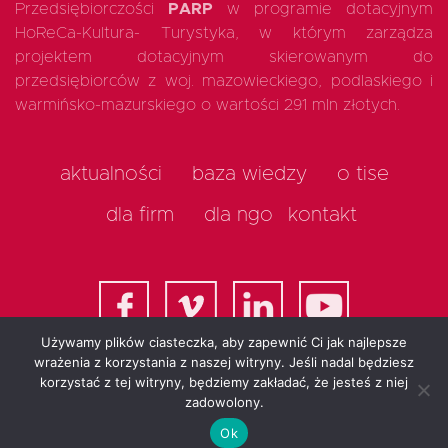
Przedsiębiorczości
PARP
w programie dotacyjnym
HoReCa-Kultura- Turystyka, w którym zarządza
projektem dotacyjnym skierowanym do
przedsiębiorców z woj. mazowieckiego, podlaskiego i
warmińsko-mazurskiego o wartości 291 mln złotych.
aktualności
baza wiedzy
o tise
dla firm
dla ngo
kontakt
Używamy plików ciasteczka, aby zapewnić Ci jak najlepsze
wrażenia z korzystania z naszej witryny. Jeśli nadal będziesz
korzystać z tej witryny, będziemy zakładać, że jesteś z niej
All rights reserved 2025
zadowolony.
Ok