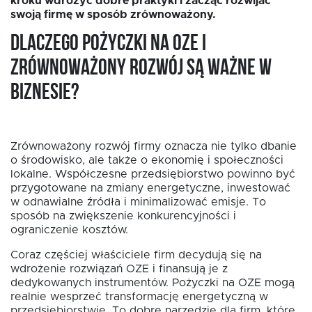
kroku wdrożyć dobre praktyki i zacząć rozwijać
swoją firmę w sposób zrównoważony.
Dlaczego pożyczki na OZE i
zrównoważony rozwój są ważne w
biznesie?
EN
Zrównoważony rozwój firmy oznacza nie tylko dbanie
o środowisko, ale także o ekonomię i społeczności
lokalne. Współczesne przedsiębiorstwo powinno być
przygotowane na zmiany energetyczne, inwestować
w odnawialne źródła i minimalizować emisje. To
sposób na zwiększenie konkurencyjności i
ograniczenie kosztów.
Coraz częściej właściciele firm decydują się na
wdrożenie rozwiązań OZE i finansują je z
dedykowanych instrumentów. Pożyczki na OZE mogą
realnie wesprzeć transformację energetyczną w
przedsiębiorstwie. To dobre narzędzie dla firm, które