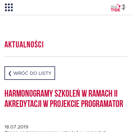
Aktualności
Aktualności
O TISE
Dlaczego TISE?
❮ WRÓĆ DO LISTY
Pożyczka rozwojowa TISE – NOWOŚĆ!
Harmonogramy szkoleń w ramach II
akredytacji w projekcie PROGRAMATOR
Oferta dla MSP
18.07.2019
Oferta dla NGO/PES