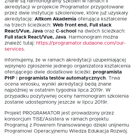
Znane są harmonogramy szkoleń w ramach II
akredytacji w projekcie Programator przygotowane
przez dwie instytucje szkoleniowe, które już uzyskały
Fundusz FKIS
akredytację:
Altkom Akademia
oferująca kształcenie
na trzech ścieżkach:
Web front end, Full stack
React/Vue, Java
oraz
C-school
na dwóch ścieżkach:
Full stack React/Vue, Java
Rodo
. Harmonogram można
znaleźć tutaj:
https://programator.dudaone.com/our-
services
.
Dokumenty
Informujemy, że w ramach akredytacji uzupełniającej
wpłynęło zgłoszenie jednego organizatora kształcenia
oferującego dwie dodatkowe ścieżki:
programista
Rekrutujemy
PHP
i
programista testów automatycznych
. Trwa
ocena wniosku, wyniki akredytacji będą znane
najpóźniej w ostatnim tygodnia lipca 2019r. W
przypadku pozytywnej oceny harmonogram szkolenia
Kontakt
zostanie udostępniony jeszcze w lipcu 2019r.
Projekt PROGRAMATOR jest prowadzony przez
konsorcjum TISE/Asistera w ramach projektu
Programuj z Powerem finansowanego dzięki unijnemu
Programowi Operacyjnemu Wiedza Edukacja Rozwój.