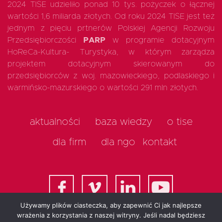
2024 TISE udzieliło ponad 10 tys. pożyczek o łącznej
wartości 1,6 miliarda złotych. Od roku 2024 TISE jest też
jednym z pięciu prtnerów Polskiej Agencji Rozwoju
Przedsiębiorczości
PARP
w programie dotacyjnym
HoReCa-Kultura- Turystyka, w którym zarządza
projektem dotacyjnym skierowanym do
przedsiębiorców z woj. mazowieckiego, podlaskiego i
warmińsko-mazurskiego o wartości 291 mln złotych.
aktualności
baza wiedzy
o tise
dla firm
dla ngo
kontakt
Używamy plików ciasteczka, aby zapewnić Ci jak najlepsze
wrażenia z korzystania z naszej witryny. Jeśli nadal będziesz