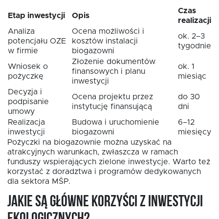
Czas
Etap inwestycji
Opis
realizacji
Analiza
Ocena możliwości i
ok. 2–3
potencjału OZE
kosztów instalacji
tygodnie
w firmie
biogazowni
Złożenie dokumentów
Wniosek o
ok. 1
finansowych i planu
pożyczkę
miesiąc
inwestycji
Decyzja i
Ocena projektu przez
do 30
podpisanie
instytucję finansującą
dni
umowy
Realizacja
Budowa i uruchomienie
6–12
inwestycji
biogazowni
miesięcy
Pożyczki na biogazownie można uzyskać na
atrakcyjnych warunkach, zwłaszcza w ramach
funduszy wspierających zielone inwestycje. Warto też
korzystać z doradztwa i programów dedykowanych
dla sektora MŚP.
Jakie są główne korzyści z inwestycji