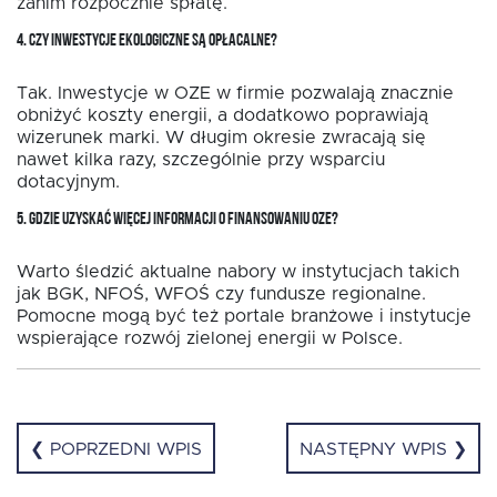
zanim rozpocznie spłatę.
4. CZY INWESTYCJE EKOLOGICZNE SĄ OPŁACALNE?
Tak. Inwestycje w OZE w firmie pozwalają znacznie
obniżyć koszty energii, a dodatkowo poprawiają
wizerunek marki. W długim okresie zwracają się
nawet kilka razy, szczególnie przy wsparciu
dotacyjnym.
5. GDZIE UZYSKAĆ WIĘCEJ INFORMACJI O FINANSOWANIU OZE?
Warto śledzić aktualne nabory w instytucjach takich
jak BGK, NFOŚ, WFOŚ czy fundusze regionalne.
Pomocne mogą być też portale branżowe i instytucje
wspierające rozwój zielonej energii w Polsce.
❮ POPRZEDNI WPIS
NASTĘPNY WPIS ❯