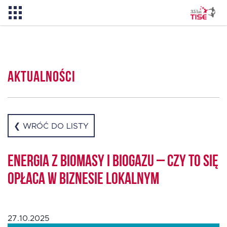
Aktualności
Aktualności
O TISE
Dlaczego TISE?
❮ WRÓĆ DO LISTY
Pożyczka rozwojowa TISE – NOWOŚĆ!
Energia z biomasy i biogazu – czy to się
opłaca w biznesie lokalnym
Oferta dla MSP
27.10.2025
Oferta dla NGO/PES