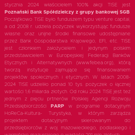
stycznia 2024 właścicielem 100% akcji TISE jest
Poznański Bank Spółdzielczy z grupy bankowej SGB
.
Początkowo TISE było funduszem typu venture capital,
a od 2008 r. udziela pożyczek wykorzystując fundusze
własne oraz unijne środki finansowe udostępniane
przez Bank Gospodarstwa Krajowego, EFI, etc. TISE
jest członkiem założycielem i jedynym polskim
przedstawicielem w Europejskiej Federacji Banków
Etycznych i Alternatywnych (www.febea.org), którą
tworzą instytucje zajmujące się finansowaniem
projektów społecznych i etycznych. W latach 2008-
2024 TISE udzieliło ponad 10 tys. pożyczek o łącznej
wartości 1,6 miliarda złotych. Od roku 2024 TISE jest też
jednym z pięciu prtnerów Polskiej Agencji Rozwoju
Przedsiębiorczości
PARP
w programie dotacyjnym
HoReCa-Kultura- Turystyka, w którym zarządza
projektem dotacyjnym skierowanym do
przedsiębiorców z woj. mazowieckiego, podlaskiego i