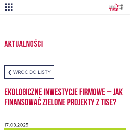
Aktualności
Aktualności
O TISE
Dlaczego TISE?
❮ WRÓĆ DO LISTY
Pożyczka rozwojowa TISE – NOWOŚĆ!
Ekologiczne inwestycje firmowe – jak
finansować zielone projekty z TISE?
Oferta dla MSP
17.03.2025
Oferta dla NGO/PES