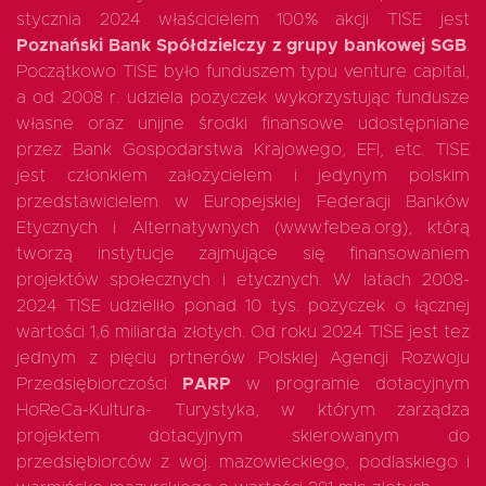
stycznia 2024 właścicielem 100% akcji TISE jest
Poznański Bank Spółdzielczy z grupy bankowej SGB
.
Początkowo TISE było funduszem typu venture capital,
a od 2008 r. udziela pożyczek wykorzystując fundusze
własne oraz unijne środki finansowe udostępniane
przez Bank Gospodarstwa Krajowego, EFI, etc. TISE
jest członkiem założycielem i jedynym polskim
przedstawicielem w Europejskiej Federacji Banków
Etycznych i Alternatywnych (www.febea.org), którą
tworzą instytucje zajmujące się finansowaniem
projektów społecznych i etycznych. W latach 2008-
2024 TISE udzieliło ponad 10 tys. pożyczek o łącznej
wartości 1,6 miliarda złotych. Od roku 2024 TISE jest też
jednym z pięciu prtnerów Polskiej Agencji Rozwoju
Przedsiębiorczości
PARP
w programie dotacyjnym
HoReCa-Kultura- Turystyka, w którym zarządza
projektem dotacyjnym skierowanym do
przedsiębiorców z woj. mazowieckiego, podlaskiego i