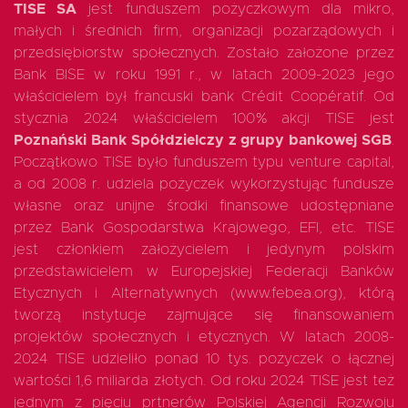
TISE SA
jest funduszem pożyczkowym dla mikro,
małych i średnich firm, organizacji pozarządowych i
przedsiębiorstw społecznych. Zostało założone przez
Bank BISE w roku 1991 r., w latach 2009-2023 jego
EN
właścicielem był francuski bank Crédit Coopératif. Od
stycznia 2024 właścicielem 100% akcji TISE jest
Poznański Bank Spółdzielczy z grupy bankowej SGB
.
Początkowo TISE było funduszem typu venture capital,
a od 2008 r. udziela pożyczek wykorzystując fundusze
własne oraz unijne środki finansowe udostępniane
przez Bank Gospodarstwa Krajowego, EFI, etc. TISE
jest członkiem założycielem i jedynym polskim
przedstawicielem w Europejskiej Federacji Banków
Etycznych i Alternatywnych (www.febea.org), którą
tworzą instytucje zajmujące się finansowaniem
projektów społecznych i etycznych. W latach 2008-
2024 TISE udzieliło ponad 10 tys. pożyczek o łącznej
wartości 1,6 miliarda złotych. Od roku 2024 TISE jest też
jednym z pięciu prtnerów Polskiej Agencji Rozwoju