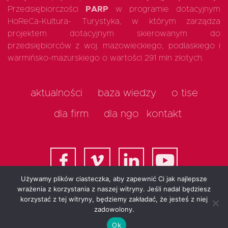
Przedsiębiorczości
PARP
w programie dotacyjnym
HoReCa-Kultura- Turystyka, w którym zarządza
projektem dotacyjnym skierowanym do
przedsiębiorców z woj. mazowieckiego, podlaskiego i
warmińsko-mazurskiego o wartości 291 mln złotych.
aktualności
baza wiedzy
o tise
dla firm
dla ngo
kontakt
Używamy plików ciasteczka, aby zapewnić Ci jak najlepsze
wrażenia z korzystania z naszej witryny. Jeśli nadal będziesz
korzystać z tej witryny, będziemy zakładać, że jesteś z niej
All rights reserved 2025
zadowolony.
Ok