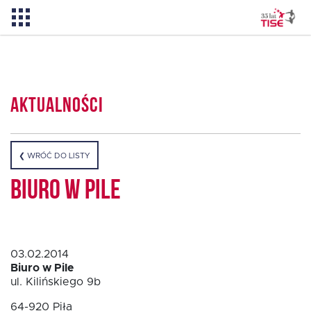
Aktualności
Aktualności
O TISE
❮ WRÓĆ DO LISTY
Dlaczego TISE?
Biuro w Pile
Pożyczka rozwojowa TISE – NOWOŚĆ!
03.02.2014
Oferta dla MSP
Biuro w Pile
ul. Kilińskiego 9b
Oferta dla NGO/PES
64-920 Piła