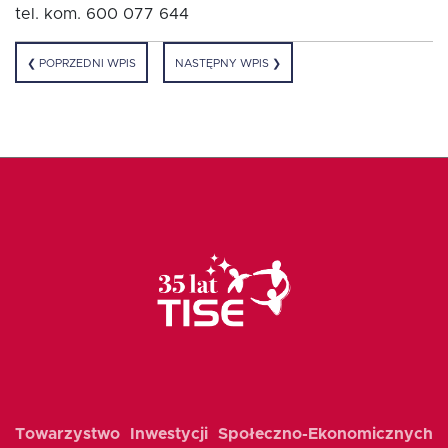
tel. kom. 600 077 644
Fundusz FKIS
❮ POPRZEDNI WPIS
NASTĘPNY WPIS ❯
Rodo
Dokumenty
Rekrutujemy
Kontakt
Towarzystwo Inwestycji Społeczno-Ekonomicznych