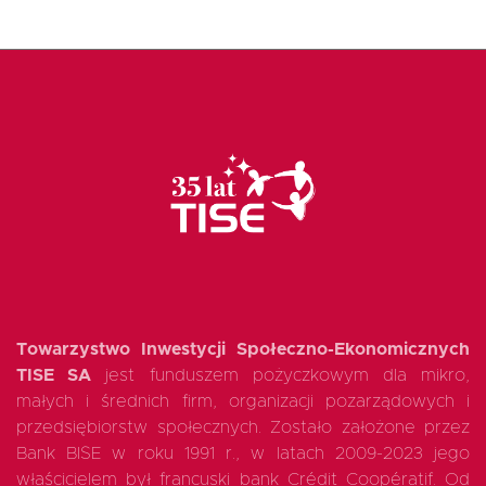
Fundusz FKIS
Rodo
Dokumenty
Rekrutujemy
Kontakt
Towarzystwo Inwestycji Społeczno-Ekonomicznych
TISE SA
jest funduszem pożyczkowym dla mikro,
małych i średnich firm, organizacji pozarządowych i
przedsiębiorstw społecznych. Zostało założone przez
Bank BISE w roku 1991 r., w latach 2009-2023 jego
właścicielem był francuski bank Crédit Coopératif. Od