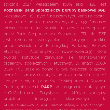
stycznia 2024 właścicielem 100% akcji TISE jest
Poznański Bank Spółdzielczy z grupy bankowej SGB
.
Początkowo TISE było funduszem typu venture capital,
EN
a od 2008 r. udziela pożyczek wykorzystując fundusze
własne oraz unijne środki finansowe udostępniane
przez Bank Gospodarstwa Krajowego, EFI, etc. TISE
jest członkiem założycielem i jedynym polskim
przedstawicielem w Europejskiej Federacji Banków
Etycznych i Alternatywnych (www.febea.org), którą
tworzą instytucje zajmujące się finansowaniem
projektów społecznych i etycznych. W latach 2008-
2024 TISE udzieliło ponad 10 tys. pożyczek o łącznej
wartości 1,6 miliarda złotych. Od roku 2024 TISE jest też
jednym z pięciu prtnerów Polskiej Agencji Rozwoju
Przedsiębiorczości
PARP
w programie dotacyjnym
HoReCa-Kultura- Turystyka, w którym zarządza
projektem dotacyjnym skierowanym do
przedsiębiorców z woj. mazowieckiego, podlaskiego i