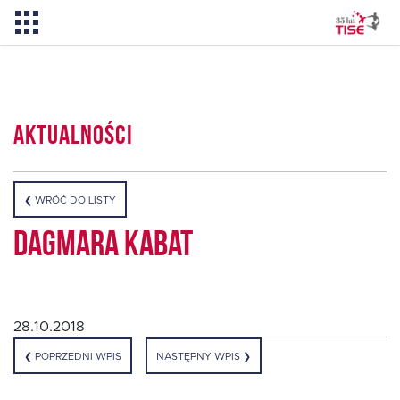
Aktualności
Aktualności
O TISE
❮ WRÓĆ DO LISTY
Dlaczego TISE?
Dagmara Kabat
Pożyczka rozwojowa TISE – NOWOŚĆ!
28.10.2018
Oferta dla MSP
❮ POPRZEDNI WPIS
NASTĘPNY WPIS ❯
Oferta dla NGO/PES