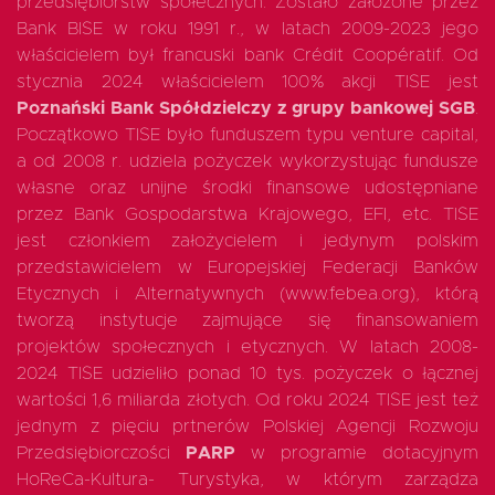
przedsiębiorstw społecznych. Zostało założone przez
Bank BISE w roku 1991 r., w latach 2009-2023 jego
właścicielem był francuski bank Crédit Coopératif. Od
stycznia 2024 właścicielem 100% akcji TISE jest
Poznański Bank Spółdzielczy z grupy bankowej SGB
.
Początkowo TISE było funduszem typu venture capital,
a od 2008 r. udziela pożyczek wykorzystując fundusze
EN
własne oraz unijne środki finansowe udostępniane
przez Bank Gospodarstwa Krajowego, EFI, etc. TISE
jest członkiem założycielem i jedynym polskim
przedstawicielem w Europejskiej Federacji Banków
Etycznych i Alternatywnych (www.febea.org), którą
tworzą instytucje zajmujące się finansowaniem
projektów społecznych i etycznych. W latach 2008-
2024 TISE udzieliło ponad 10 tys. pożyczek o łącznej
wartości 1,6 miliarda złotych. Od roku 2024 TISE jest też
jednym z pięciu prtnerów Polskiej Agencji Rozwoju
Przedsiębiorczości
PARP
w programie dotacyjnym
HoReCa-Kultura- Turystyka, w którym zarządza