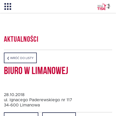
Pożyczka TISE – 100 % online
Aktualności
Aktualności
❮ WRÓĆ DO LISTY
O TISE
Biuro w Limanowej
Dlaczego TISE?
28.10.2018
Pożyczka rozwojowa TISE
ul. Ignacego Paderewskiego nr 117
34-600 Limanowa
Oferta dla MSP