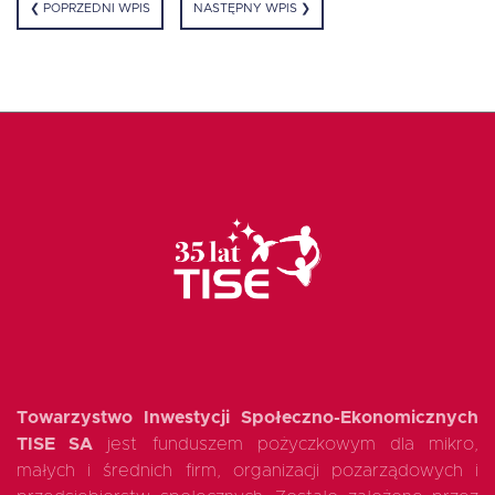
❮ POPRZEDNI WPIS
NASTĘPNY WPIS ❯
Oferta dla NGO/PES
Fundusz FKIS
Rodo
Dokumenty
Rekrutujemy
Towarzystwo Inwestycji Społeczno-Ekonomicznych
Kontakt
TISE SA
jest funduszem pożyczkowym dla mikro,
małych i średnich firm, organizacji pozarządowych i