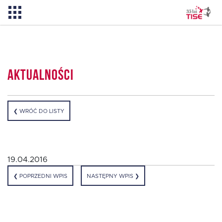
Aktualności
Aktualności
O TISE
❮ WRÓĆ DO LISTY
Dlaczego TISE?
Pożyczka rozwojowa TISE – NOWOŚĆ!
19.04.2016
❮ POPRZEDNI WPIS
NASTĘPNY WPIS ❯
Oferta dla MSP
Oferta dla NGO/PES