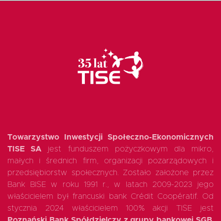
Fundusz FKIS
Rodo
Dokumenty
Rekrutujemy
Towarzystwo Inwestycji Społeczno-Ekonomicznych
TISE SA
jest funduszem pożyczkowym dla mikro,
Kontakt
małych i średnich firm, organizacji pozarządowych i
przedsiębiorstw społecznych. Zostało założone przez
Bank BISE w roku 1991 r., w latach 2009-2023 jego
właścicielem był francuski bank Crédit Coopératif. Od
stycznia 2024 właścicielem 100% akcji TISE jest
Poznański Bank Spółdzielczy z grupy bankowej SGB
.