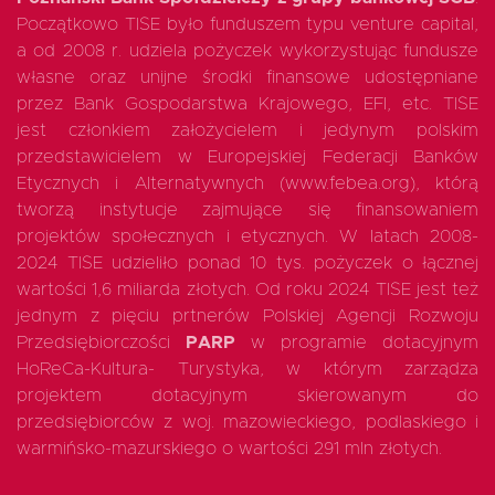
Początkowo TISE było funduszem typu venture capital,
a od 2008 r. udziela pożyczek wykorzystując fundusze
własne oraz unijne środki finansowe udostępniane
EN
przez Bank Gospodarstwa Krajowego, EFI, etc. TISE
jest członkiem założycielem i jedynym polskim
przedstawicielem w Europejskiej Federacji Banków
Etycznych i Alternatywnych (www.febea.org), którą
tworzą instytucje zajmujące się finansowaniem
projektów społecznych i etycznych. W latach 2008-
2024 TISE udzieliło ponad 10 tys. pożyczek o łącznej
wartości 1,6 miliarda złotych. Od roku 2024 TISE jest też
jednym z pięciu prtnerów Polskiej Agencji Rozwoju
Przedsiębiorczości
PARP
w programie dotacyjnym
HoReCa-Kultura- Turystyka, w którym zarządza
projektem dotacyjnym skierowanym do
przedsiębiorców z woj. mazowieckiego, podlaskiego i
warmińsko-mazurskiego o wartości 291 mln złotych.