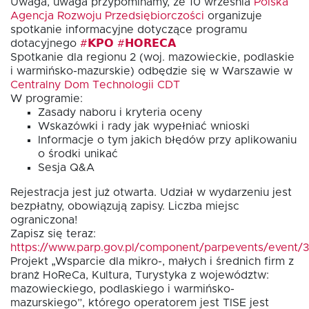
Uwaga, uwaga przypominamy, że 10 wrzesnia
Polska
Agencja Rozwoju Przedsiębiorczości
organizuje
spotkanie informacyjne dotyczące programu
Fundusz FKIS
dotacyjnego
#𝗞𝗣𝗢
#𝗛𝗢𝗥𝗘𝗖𝗔
Spotkanie dla regionu 2 (woj. mazowieckie, podlaskie
i warmińsko-mazurskie) odbędzie się w Warszawie w
Centralny Dom Technologii CDT
Rodo
W programie:
Zasady naboru i kryteria oceny
Wskazówki i rady jak wypełniać wnioski
Dokumenty
Informacje o tym jakich błędów przy aplikowaniu
o środki unikać
Sesja Q&A
Rekrutujemy
Rejestracja jest już otwarta. Udział w wydarzeniu jest
bezpłatny, obowiązują zapisy. Liczba miejsc
ograniczona!
Kontakt
Zapisz się teraz:
https://www.parp.gov.pl/component/parpevents/event/
Projekt „Wsparcie dla mikro-, małych i średnich firm z
branż HoReCa, Kultura, Turystyka z województw:
mazowieckiego, podlaskiego i warmińsko-
mazurskiego”, którego operatorem jest TISE jest