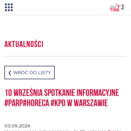
Aktualności
Aktualności
O TISE
Dlaczego TISE?
❮ WRÓĆ DO LISTY
Pożyczka rozwojowa TISE – NOWOŚĆ!
10 września spotkanie informacyjne
#PARP#HoReCa #KPO w Warszawie
Oferta dla MSP
03.09.2024
Oferta dla NGO/PES