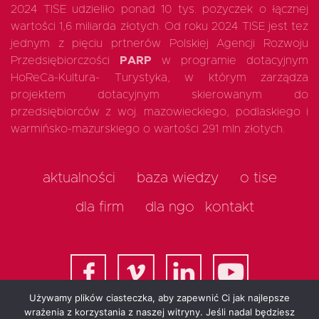
2024 TISE udzieliło ponad 10 tys. pożyczek o łącznej
wartości 1,6 miliarda złotych. Od roku 2024 TISE jest też
jednym z pięciu prtnerów Polskiej Agencji Rozwoju
Przedsiębiorczości
PARP
w programie dotacyjnym
HoReCa-Kultura- Turystyka, w którym zarządza
projektem dotacyjnym skierowanym do
przedsiębiorców z woj. mazowieckiego, podlaskiego i
warmińsko-mazurskiego o wartości 291 mln złotych.
aktualności
baza wiedzy
o tise
dla firm
dla ngo
kontakt
Używamy plików ciasteczka, aby zapewnić Ci jak najlepsze
wrażenia z korzystania z naszej witryny. Jeśli nadal będziesz