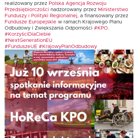
realizowany przez
Polska Agencja Rozwoju
Przedsiębiorczości
nadzorowany przez
Ministerstwo
Funduszy i Polityki Regionalnej,
a finansowany przez
Fundusze Europejskie
w ramach Krajowego Planu
EN
Odbudowy i Zwiększania Odporności
#KPO
.
#KorzyściDlaCiebie
#NextGenerationEU
#FunduszeUE
#KrajowyPlanOdbudowy