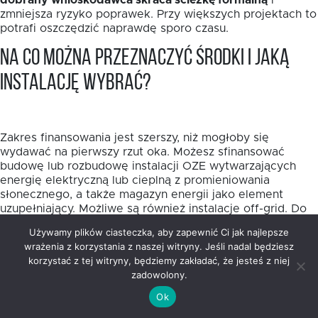
dobrany wnioskodawca skraca ścieżkę formalną
i
zmniejsza ryzyko poprawek. Przy większych projektach to
potrafi oszczędzić naprawdę sporo czasu.
Na co można przeznaczyć środki i jaką
instalację wybrać?
Zakres finansowania jest szerszy, niż mogłoby się
wydawać na pierwszy rzut oka. Możesz sfinansować
budowę lub rozbudowę instalacji OZE wytwarzających
energię elektryczną lub cieplną z promieniowania
słonecznego, a także magazyn energii jako element
uzupełniający. Możliwe są również instalacje off-grid. Do
10% wydatków kwalifikowalnych można przeznaczyć na
Używamy plików ciasteczka, aby zapewnić Ci jak najlepsze
przyłączenie źródeł OZE do sieci energetycznych lub
wrażenia z korzystania z naszej witryny. Jeśli nadal będziesz
ciepłowniczych.
korzystać z tej witryny, będziemy zakładać, że jesteś z niej
zadowolony.
Wybór samej technologii warto oprzeć nie na modzie,
lecz na realnym profilu zużycia energii. W projektach
Ok
publicznych i mieszkaniowych fotowoltaika często