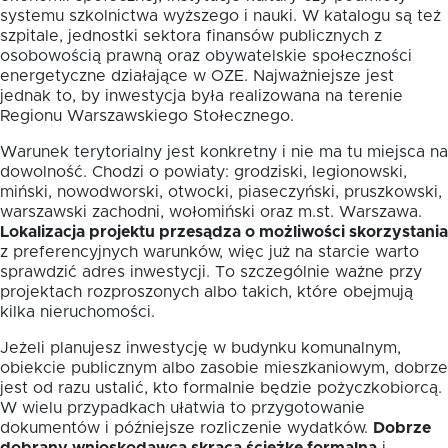
systemu szkolnictwa wyższego i nauki. W katalogu są też
szpitale, jednostki sektora finansów publicznych z
osobowością prawną oraz obywatelskie społeczności
energetyczne działające w OZE. Najważniejsze jest
jednak to, by inwestycja była realizowana na terenie
Regionu Warszawskiego Stołecznego.
Warunek terytorialny jest konkretny i nie ma tu miejsca na
dowolność. Chodzi o powiaty: grodziski, legionowski,
miński, nowodworski, otwocki, piaseczyński, pruszkowski,
warszawski zachodni, wołomiński oraz m.st. Warszawa.
Lokalizacja projektu przesądza o możliwości skorzystania
z preferencyjnych warunków, więc już na starcie warto
sprawdzić adres inwestycji. To szczególnie ważne przy
projektach rozproszonych albo takich, które obejmują
kilka nieruchomości.
Jeżeli planujesz inwestycję w budynku komunalnym,
obiekcie publicznym albo zasobie mieszkaniowym, dobrze
jest od razu ustalić, kto formalnie będzie pożyczkobiorcą.
W wielu przypadkach ułatwia to przygotowanie
dokumentów i późniejsze rozliczenie wydatków.
Dobrze