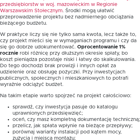
przedsiębiorstw w woj. mazowieckim w Regionie
Warszawskim Stołecznym
. Środki mogą ułatwić
przeprowadzenie projektu bez nadmiernego obciążania
bieżącego budżetu.
W praktyce liczy się nie tylko sama kwota, lecz także to,
czy projekt mieści się w wymaganiach programu i czy da
się go dobrze udokumentować.
Oprocentowanie 1%
rocznie
robi różnicę przy dłuższym okresie spłaty, bo
koszt pieniądza pozostaje niski i łatwy do skalkulowania.
Do tego dochodzi brak prowizji i innych opłat za
udzielenie oraz obsługę pożyczki. Przy inwestycjach
publicznych, społecznych i mieszkaniowych to potrafi
wyraźnie odciążyć budżet.
Na takim etapie warto spojrzeć na projekt całościowo:
sprawdź, czy inwestycja pasuje do katalogu
uprawnionych przedsięwzięć;
oceń, czy masz kompletną dokumentację techniczną;
przelicz, jak spłata wpłynie na bieżące przepływy;
porównaj warianty instalacji pod kątem mocy,
zużycia i miejsca montażu;