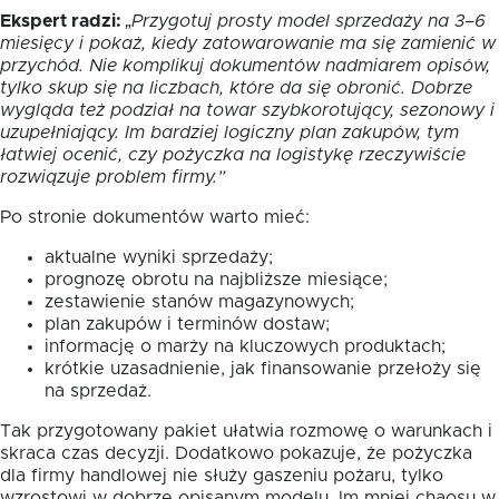
Ekspert radzi:
„Przygotuj prosty model sprzedaży na 3–6
miesięcy i pokaż, kiedy zatowarowanie ma się zamienić w
przychód. Nie komplikuj dokumentów nadmiarem opisów,
tylko skup się na liczbach, które da się obronić. Dobrze
wygląda też podział na towar szybkorotujący, sezonowy i
uzupełniający. Im bardziej logiczny plan zakupów, tym
łatwiej ocenić, czy pożyczka na logistykę rzeczywiście
rozwiązuje problem firmy.”
Po stronie dokumentów warto mieć:
aktualne wyniki sprzedaży;
prognozę obrotu na najbliższe miesiące;
zestawienie stanów magazynowych;
plan zakupów i terminów dostaw;
informację o marży na kluczowych produktach;
krótkie uzasadnienie, jak finansowanie przełoży się
na sprzedaż.
Tak przygotowany pakiet ułatwia rozmowę o warunkach i
skraca czas decyzji. Dodatkowo pokazuje, że pożyczka
dla firmy handlowej nie służy gaszeniu pożaru, tylko
wzrostowi w dobrze opisanym modelu. Im mniej chaosu w