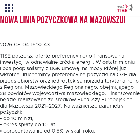
Nowa linia pożyczkowa na Mazowszu!
Aktualności
2026-08-04 16:32:43
O TISE
TISE poszerza ofertę preferencyjnego finansowania
inwestycji w odnawialne źródła energii. W ostatnim dniu
lipca podpisaliśmy z BGK umowę, na mocy której już
wkrótce uruchomimy preferencyjne pożyczki na OZE dla
Dlaczego TISE?
przedsiębiorstw oraz jednostek samorządu terytorialnego
z Regionu Mazowieckiego Regionalnego, obejmującego
28 powiatów województwa mazowieckiego. Finansowanie
Pożyczka rozwojowa TISE – NOWOŚĆ!
będzie realizowane ze środków Funduszy Europejskich
dla Mazowsza 2021–2027. Najważniejsze parametry
pożyczki:
Oferta dla MSP
• do 10 mln zł,
• okres spłaty do 10 lat,
• oprocentowanie od 0,5% w skali roku.
Oferta dla NGO/PES