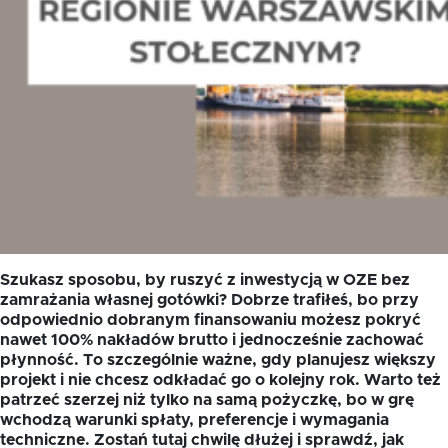
Szukasz sposobu, by ruszyć z inwestycją w OZE bez
zamrażania własnej gotówki? Dobrze trafiłeś, bo przy
odpowiednio dobranym finansowaniu możesz pokryć
nawet 100% nakładów brutto i jednocześnie zachować
płynność. To szczególnie ważne, gdy planujesz większy
projekt i nie chcesz odkładać go o kolejny rok. Warto też
patrzeć szerzej niż tylko na samą pożyczkę, bo w grę
wchodzą warunki spłaty, preferencje i wymagania
techniczne. Zostań tutaj chwilę dłużej i sprawdź, jak