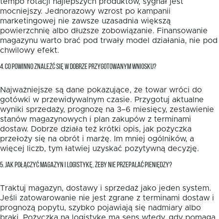
tempo rotacji najlepszych produktów, sygnał jest
mocniejszy. Jednorazowy wzrost po kampanii
marketingowej nie zawsze uzasadnia większą
powierzchnię albo dłuższe zobowiązanie. Finansowanie
magazynu warto brać pod trwały model działania, nie pod
chwilowy efekt.
4. CO POWINNO ZNALEŹĆ SIĘ W DOBRZE PRZYGOTOWANYM WNIOSKU?
Najważniejsze są dane pokazujące, że towar wróci do
gotówki w przewidywalnym czasie. Przygotuj aktualne
wyniki sprzedaży, prognozę na 3–6 miesięcy, zestawienie
stanów magazynowych i plan zakupów z terminami
dostaw. Dobrze działa też krótki opis, jak pożyczka
przełoży się na obrót i marżę. Im mniej ogólników, a
więcej liczb, tym łatwiej uzyskać pozytywną decyzję.
5. JAK POŁĄCZYĆ MAGAZYN I LOGISTYKĘ, ŻEBY NIE PRZEPALAĆ PIENIĘDZY?
Traktuj magazyn, dostawy i sprzedaż jako jeden system.
Jeśli zatowarowanie nie jest zgrane z terminami dostaw i
prognozą popytu, szybko pojawiają się nadmiary albo
braki. Pożyczka na logistykę ma sens wtedy, gdy pomaga