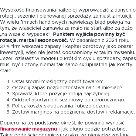
Wysokość finansowania najlepiej wyprowadzić z danych o
rotacji, sezonie i planowanej sprzedaży, zamiast z intuicji.
W wielu firmach handlowych największy błąd polega na
tym, że właściciel zamawia za mało na start albo za dużo
„na wszelki wypadek”.
Punktem wyjścia powinny być
rotacja, marża i sezonowość.
W badaniach z 2024 roku
37% firm wskazało zapasy i kapitał obrotowy jako obszar
inwestycji, więc nie jesteś odosobniony w takim myśleniu.
Jeżeli działasz w modelu o krótkim cyklu sprzedaży, zapas
musi być liczony niemal tak samo skrupulatnie jak koszty
stałe.
Ustal średni miesięczny obrót towarem.
Oszacuj zapas bezpieczeństwa na 1–3 miesiące.
Sprawdź, które pozycje rotują najszybciej.
Oddziel asortyment sezonowy od całorocznego.
Policz koszty składowania i ubezpieczenia.
Zostaw margines na opóźnienia dostaw i reklamacje.
Dopiero na tej podstawie określ, ile powinno wynosić
finansowanie magazynu
i jak długo będzie potrzebne.
Takie podejście ogranicza ryzyko, że pieniądze zostaną