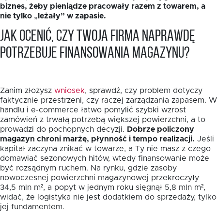
biznes, żeby pieniądze pracowały razem z towarem, a
nie tylko „leżały” w zapasie.
Jak ocenić, czy Twoja firma naprawdę
potrzebuje finansowania magazynu?
Zanim złożysz
wniosek
, sprawdź, czy problem dotyczy
faktycznie przestrzeni, czy raczej zarządzania zapasem. W
handlu i e-commerce łatwo pomylić szybki wzrost
zamówień z trwałą potrzebą większej powierzchni, a to
prowadzi do pochopnych decyzji.
Dobrze policzony
magazyn chroni marżę, płynność i tempo realizacji.
Jeśli
kapitał zaczyna znikać w towarze, a Ty nie masz z czego
domawiać sezonowych hitów, wtedy finansowanie może
być rozsądnym ruchem. Na rynku, gdzie zasoby
nowoczesnej powierzchni magazynowej przekroczyły
34,5 mln m², a popyt w jednym roku sięgnął 5,8 mln m²,
widać, że logistyka nie jest dodatkiem do sprzedaży, tylko
jej fundamentem.