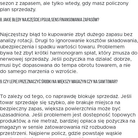
sezon z zapasem, ale tylko wtedy, gdy masz policzony
plan sprzedaży.
8. JAKIE BŁĘDY NAJCZĘŚCIEJ PSUJĄ SENS FINANSOWANIA ZAPASÓW?
Najczęstszy błąd to kupowanie zbyt dużego zapasu bez
analizy rotacji. Drugi to ignorowanie kosztów składowania,
ubezpieczenia i spadku wartości towaru. Problemem
bywa też zbyt krótki harmonogram spłat, który zmusza do
nerwowej sprzedaży. Jeśli pożyczka ma działać dobrze,
musi być dopasowana do tempa obrotu towarem, a nie
do samego marzenia o wzroście.
9. CZY LEPIEJ PRZEZNACZYĆ ŚRODKI NA WIĘKSZY MAGAZYN CZY NA SAM TOWAR?
To zależy od tego, co naprawdę blokuje sprzedaż. Jeśli
towar sprzedaje się szybko, ale brakuje miejsca na
bezpieczny zapas, większa powierzchnia może być
uzasadniona. Jeśli problemem jest dostępność topowych
produktów, a nie metraż, bardziej opłaca się pożyczka na
magazyn w sensie zatowarowania niż rozbudowa
przestrzeni. Najpierw policz, gdzie powstaje wąskie