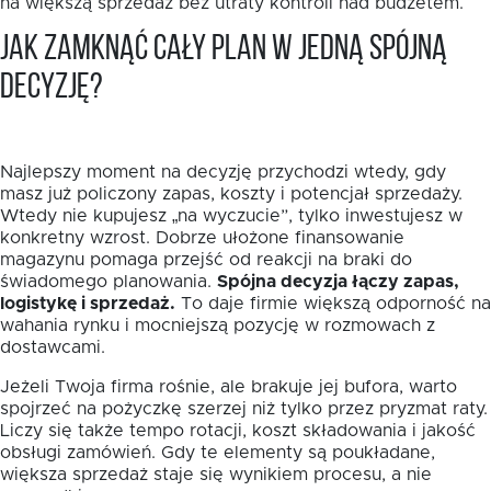
na większą sprzedaż bez utraty kontroli nad budżetem.
Jak zamknąć cały plan w jedną spójną
decyzję?
Najlepszy moment na decyzję przychodzi wtedy, gdy
masz już policzony zapas, koszty i potencjał sprzedaży.
Wtedy nie kupujesz „na wyczucie”, tylko inwestujesz w
konkretny wzrost. Dobrze ułożone finansowanie
magazynu pomaga przejść od reakcji na braki do
świadomego planowania.
Spójna decyzja łączy zapas,
logistykę i sprzedaż.
To daje firmie większą odporność na
wahania rynku i mocniejszą pozycję w rozmowach z
dostawcami.
Jeżeli Twoja firma rośnie, ale brakuje jej bufora, warto
spojrzeć na pożyczkę szerzej niż tylko przez pryzmat raty.
Liczy się także tempo rotacji, koszt składowania i jakość
obsługi zamówień. Gdy te elementy są poukładane,
większa sprzedaż staje się wynikiem procesu, a nie