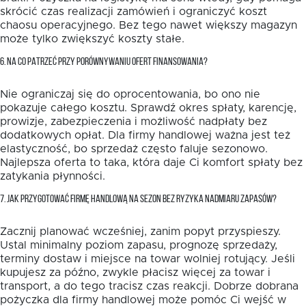
skrócić czas realizacji zamówień i ograniczyć koszt
chaosu operacyjnego. Bez tego nawet większy magazyn
może tylko zwiększyć koszty stałe.
6. NA CO PATRZEĆ PRZY PORÓWNYWANIU OFERT FINANSOWANIA?
Nie ograniczaj się do oprocentowania, bo ono nie
pokazuje całego kosztu. Sprawdź okres spłaty, karencję,
prowizje, zabezpieczenia i możliwość nadpłaty bez
dodatkowych opłat. Dla firmy handlowej ważna jest też
elastyczność, bo sprzedaż często faluje sezonowo.
Najlepsza oferta to taka, która daje Ci komfort spłaty bez
zatykania płynności.
7. JAK PRZYGOTOWAĆ FIRMĘ HANDLOWĄ NA SEZON BEZ RYZYKA NADMIARU ZAPASÓW?
Zacznij planować wcześniej, zanim popyt przyspieszy.
Ustal minimalny poziom zapasu, prognozę sprzedaży,
terminy dostaw i miejsce na towar wolniej rotujący. Jeśli
kupujesz za późno, zwykle płacisz więcej za towar i
transport, a do tego tracisz czas reakcji. Dobrze dobrana
pożyczka dla firmy handlowej może pomóc Ci wejść w