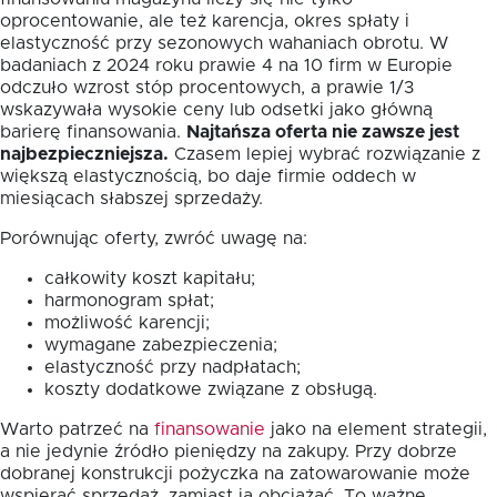
oprocentowanie, ale też karencja, okres spłaty i
elastyczność przy sezonowych wahaniach obrotu. W
badaniach z 2024 roku prawie 4 na 10 firm w Europie
odczuło wzrost stóp procentowych, a prawie 1/3
wskazywała wysokie ceny lub odsetki jako główną
barierę finansowania.
Najtańsza oferta nie zawsze jest
najbezpieczniejsza.
Czasem lepiej wybrać rozwiązanie z
większą elastycznością, bo daje firmie oddech w
miesiącach słabszej sprzedaży.
Porównując oferty, zwróć uwagę na:
całkowity koszt kapitału;
harmonogram spłat;
możliwość karencji;
wymagane zabezpieczenia;
elastyczność przy nadpłatach;
koszty dodatkowe związane z obsługą.
Warto patrzeć na
finansowanie
jako na element strategii,
a nie jedynie źródło pieniędzy na zakupy. Przy dobrze
dobranej konstrukcji pożyczka na zatowarowanie może
wspierać sprzedaż, zamiast ją obciążać. To ważne