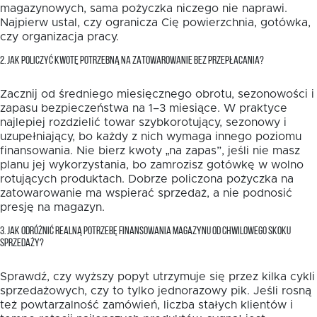
magazynowych, sama pożyczka niczego nie naprawi.
Najpierw ustal, czy ogranicza Cię powierzchnia, gotówka,
czy organizacja pracy.
2. JAK POLICZYĆ KWOTĘ POTRZEBNĄ NA ZATOWAROWANIE BEZ PRZEPŁACANIA?
Zacznij od średniego miesięcznego obrotu, sezonowości i
zapasu bezpieczeństwa na 1–3 miesiące. W praktyce
najlepiej rozdzielić towar szybkorotujący, sezonowy i
uzupełniający, bo każdy z nich wymaga innego poziomu
finansowania. Nie bierz kwoty „na zapas”, jeśli nie masz
planu jej wykorzystania, bo zamrozisz gotówkę w wolno
rotujących produktach. Dobrze policzona pożyczka na
zatowarowanie ma wspierać sprzedaż, a nie podnosić
presję na magazyn.
3. JAK ODRÓŻNIĆ REALNĄ POTRZEBĘ FINANSOWANIA MAGAZYNU OD CHWILOWEGO SKOKU
SPRZEDAŻY?
Sprawdź, czy wyższy popyt utrzymuje się przez kilka cykli
sprzedażowych, czy to tylko jednorazowy pik. Jeśli rosną
też powtarzalność zamówień, liczba stałych klientów i