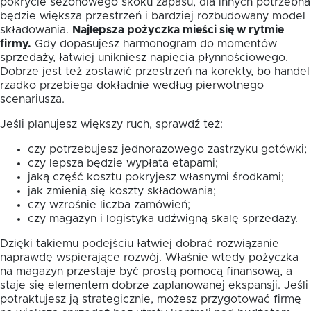
pokrycie sezonowego skoku zapasu, dla innych potrzebna
będzie większa przestrzeń i bardziej rozbudowany model
składowania.
Najlepsza pożyczka mieści się w rytmie
firmy.
Gdy dopasujesz harmonogram do momentów
sprzedaży, łatwiej unikniesz napięcia płynnościowego.
Dobrze jest też zostawić przestrzeń na korekty, bo handel
rzadko przebiega dokładnie według pierwotnego
scenariusza.
Jeśli planujesz większy ruch, sprawdź też:
czy potrzebujesz jednorazowego zastrzyku gotówki;
czy lepsza będzie wypłata etapami;
jaką część kosztu pokryjesz własnymi środkami;
jak zmienią się koszty składowania;
czy wzrośnie liczba zamówień;
czy magazyn i logistyka udźwigną skalę sprzedaży.
Dzięki takiemu podejściu łatwiej dobrać rozwiązanie
naprawdę wspierające rozwój. Właśnie wtedy pożyczka
na magazyn przestaje być prostą pomocą finansową, a
staje się elementem dobrze zaplanowanej ekspansji. Jeśli
potraktujesz ją strategicznie, możesz przygotować firmę