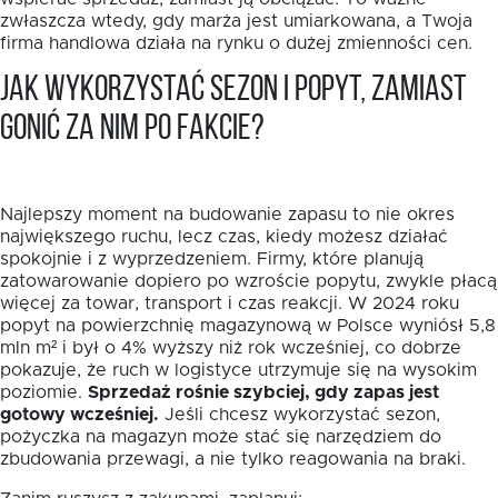
zwłaszcza wtedy, gdy marża jest umiarkowana, a Twoja
firma handlowa działa na rynku o dużej zmienności cen.
Jak wykorzystać sezon i popyt, zamiast
gonić za nim po fakcie?
Najlepszy moment na budowanie zapasu to nie okres
największego ruchu, lecz czas, kiedy możesz działać
spokojnie i z wyprzedzeniem. Firmy, które planują
zatowarowanie dopiero po wzroście popytu, zwykle płacą
więcej za towar, transport i czas reakcji. W 2024 roku
popyt na powierzchnię magazynową w Polsce wyniósł 5,8
mln m² i był o 4% wyższy niż rok wcześniej, co dobrze
pokazuje, że ruch w logistyce utrzymuje się na wysokim
poziomie.
Sprzedaż rośnie szybciej, gdy zapas jest
gotowy wcześniej.
Jeśli chcesz wykorzystać sezon,
pożyczka na magazyn może stać się narzędziem do
zbudowania przewagi, a nie tylko reagowania na braki.