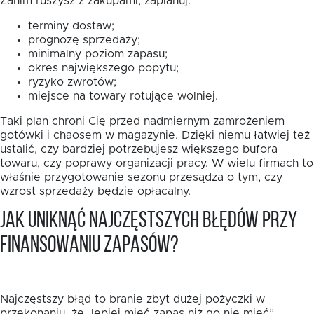
Zanim ruszysz z zakupami, zaplanuj:
terminy dostaw;
prognozę sprzedaży;
minimalny poziom zapasu;
okres największego popytu;
ryzyko zwrotów;
miejsce na towary rotujące wolniej.
Taki plan chroni Cię przed nadmiernym zamrożeniem
gotówki i chaosem w magazynie. Dzięki niemu łatwiej też
ustalić, czy bardziej potrzebujesz większego bufora
towaru, czy poprawy organizacji pracy. W wielu firmach to
właśnie przygotowanie sezonu przesądza o tym, czy
wzrost sprzedaży będzie opłacalny.
Jak uniknąć najczęstszych błędów przy
finansowaniu zapasów?
Najczęstszy błąd to branie zbyt dużej pożyczki w
przekonaniu, że „lepiej mieć zapas niż go nie mieć”.