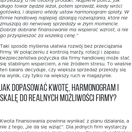
sprzedaży, a nie osobny produkt. Najpierw policz, jak
długo towar będzie leżał, potem sprawdź, kiedy wróci
gotówka, i dopiero wtedy ustaw harmonogram spłaty. W
firmie handlowej najlepiej działają rozwiązania, które nie
zmuszają do nerwowej sprzedaży w złym momencie.
Dobrze dobrane finansowanie ma wspierać wzrost, a nie
go przyspieszać za wszelką cenę.”
Taki sposób myślenia ułatwia rozwój bez przeciążania
firmy. W połączeniu z kontrolą marży, rotacji i zapasu
bezpieczeństwa pożyczka dla firmy handlowej może stać
się stabilnym wsparciem, a nie źródłem stresu. To właśnie
ten balans decyduje, czy większa sprzedaż przełoży się
na wynik, czy tylko na większy ruch w magazynie.
Jak dopasować kwotę, harmonogram i
skalę do realnych możliwości firmy?
Kwota finansowania powinna wynikać z planu działania, a
nie z tego, „ile da się wziąć”. Dla jednych firm wystarczy