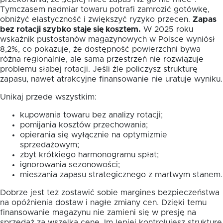
Tymczasem nadmiar towaru potrafi zamrozić gotówkę,
obniżyć elastyczność i zwiększyć ryzyko przecen.
Zapas
bez rotacji szybko staje się kosztem.
W 2025 roku
wskaźnik pustostanów magazynowych w Polsce wyniósł
8,2%, co pokazuje, że dostępność powierzchni bywa
różna regionalnie, ale sama przestrzeń nie rozwiązuje
problemu słabej rotacji. Jeśli źle policzysz strukturę
zapasu, nawet atrakcyjne finansowanie nie uratuje wyniku.
Unikaj przede wszystkim:
kupowania towaru bez analizy rotacji;
pomijania kosztów przechowania;
opierania się wyłącznie na optymizmie
sprzedażowym;
zbyt krótkiego harmonogramu spłat;
ignorowania sezonowości;
mieszania zapasu strategicznego z martwym stanem.
Dobrze jest też zostawić sobie margines bezpieczeństwa
na opóźnienia dostaw i nagłe zmiany cen. Dzięki temu
finansowanie magazynu nie zamieni się w presję na
sprzedaż za wszelką cenę. Im lepiej kontrolujesz strukturę