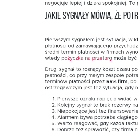
negocjuje lepiej i działa spokojniej. T
Jakie sygnały mówią, że po
Pierwszym sygnałem jest sytuacja, w któ
płatności od zamawiającego przychodzą
średni termin płatności w firmach wyno
wtedy
pożyczka na przetarg
może być n
Drugi sygnał to rosnący koszt czasu p
płatności, co przy małym zespole potra
terminów płatności przez
55% firm
, bo
ostrzegawczym jest też sytuacja, gdy 
Pierwsze oznaki napięcia widać 
Kolejny sygnał to brak rezerwy 
Niepokojące jest też finansowani
Alarmem bywa potrzeba ciągłego 
Warto reagować, gdy każda faktur
Dobrze też sprawdzić, czy firma ni