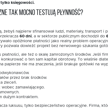
e tylko księgowości.
zne tak mocno testują płynność?
 żebyś najpierw sfinansował ludzi, materiały, transport 
przekracza
60 dni
, a w sektorze publicznym dochodził do
wało opóźnione płatności jako realny problem operacyjny
óry pozwala dowieźć projekt bez nerwowego szukania gotów
płatności, ale też o skalę zamrożonych środków. Jeśli firm
na konkurować o ten sam kapitał obrotowy. To właśnie dl
na papierze nie ma znaczenia, jeśli brakuje gotówki na w
 podwykonawców.
ałów przez brak środków.
a zleceń.
ść wobec zamawiającego.
 umownych.
ym dużym kontraktem.
cza luksusu, tylko bezpieczeństwo operacyjne. Firma, która