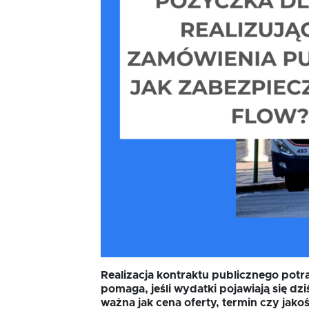
Pożyczka rozwojowa
TISE
Oferta dla MSP
Oferta dla NGO/PES
Fundusz FKIS
Rodo
Realizacja kontraktu publicznego potr
Dokumenty
pomaga, jeśli wydatki pojawiają się dz
ważna jak cena oferty, termin czy jako