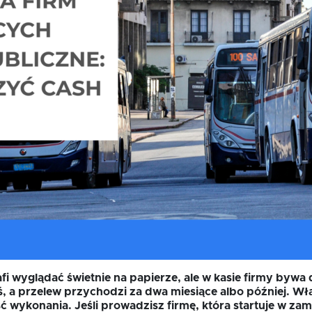
afi wyglądać świetnie na papierze, ale w kasie firmy byw
iś, a przelew przychodzi za dwa miesiące albo później. Wł
ść wykonania. Jeśli prowadzisz firmę, która startuje w za