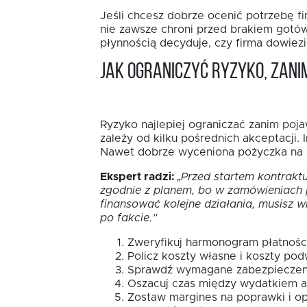
Jeśli chcesz dobrze ocenić potrzebę fi
nie zawsze chroni przed brakiem gotów
płynnością decyduje, czy firma dowiezi
Jak ograniczyć ryzyko, zan
Ryzyko najlepiej ograniczać zanim poj
zależy od kilku pośrednich akceptacji.
Nawet dobrze wyceniona pożyczka na k
Ekspert radzi:
„Przed startem kontraktu
zgodnie z planem, bo w zamówieniach p
finansować kolejne działania, musisz 
po fakcie.”
Zweryfikuj harmonogram płatności
Policz koszty własne i koszty p
Sprawdź wymagane zabezpieczeni
Oszacuj czas między wydatkiem 
Zostaw margines na poprawki i op