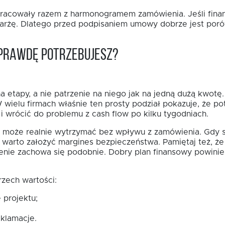
 pracowały razem z harmonogramem zamówienia. Jeśli finan
 marżę. Dlatego przed podpisaniem umowy dobrze jest poró
naprawdę potrzebujesz?
na etapy, a nie patrzenie na niego jak na jedną dużą kwotę
wielu firmach właśnie ten prosty podział pokazuje, że po
i wrócić do problemu z cash flow po kilku tygodniach.
rma może realnie wytrzymać bez wpływu z zamówienia. Gdy s
, warto założyć margines bezpieczeństwa. Pamiętaj też, ż
lecenie zachowa się podobnie. Dobry plan finansowy powin
rzech wartości:
 projektu;
eklamacje.