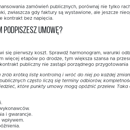
nansowania zamówień publicznych, porównaj nie tylko rach
ki, zwłaszcza gdy faktury są wystawione, ale jeszcze nie
e kontrakt bez napięcia.
im podpiszesz umowę?
awi się pierwszy koszt. Sprawdź harmonogram, warunki odb
 Im więcej etapów po drodze, tym większa szansa na przes
ontrakt publiczny nie zastąpi porządnego przygotowania
 zrób krótką listę kontrolną i wróć do niej po każdej zmi
ublicznych często liczą się terminy odbiorów, kompletnoś
wiedzieć, które punkty umowy mogą opóźnić przelew. Taka o
.
odwykonawców.
a i gwarancje.
a wpływem.
óźnienia.