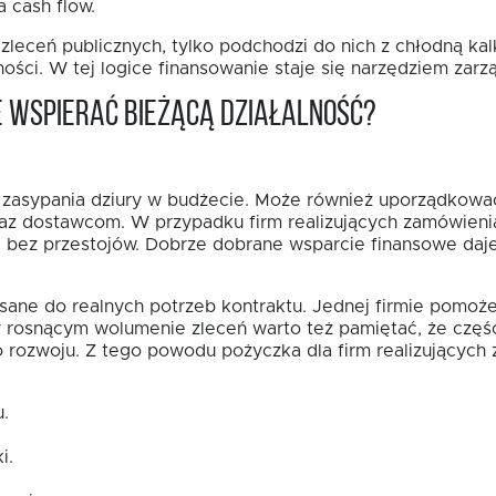
a cash flow.
zleceń publicznych, tylko podchodzi do nich z chłodną kalk
ności. W tej logice finansowanie staje się narzędziem zarz
e wspierać bieżącą działalność?
 zasypania dziury w budżecie. Może również uporządkować
raz dostawcom. W przypadku firm realizujących zamówienia
e bez przestojów. Dobrze dobrane wsparcie finansowe daj
isane do realnych potrzeb kontraktu. Jednej firmie pomoże
zy rosnącym wolumenie zleceń warto też pamiętać, że część
o rozwoju. Z tego powodu pożyczka dla firm realizujących
.
i.