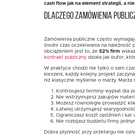
cash flow jak na element strategii, a ni
Rekrutujemy
Dlaczego zamówienia public
Kontakt
Zamówienia publiczne często wymagają,
średni czas oczekiwania na należność 
obciążeniem jest to, że
52% firm
wskazy
kontrakt publiczny
działa jak bufor, kt
W praktyce chodzi nie tylko o sam czas 
kieszeni, każdy kolejny projekt zaczy
niż klasyczne myślenie o marży. Marża 
Kontrolujesz terminy wypłat dla
Nie wstrzymujesz zakupów materi
Możesz równolegle prowadzić kilk
Łatwiej utrzymujesz wiarygodno
Ograniczasz koszt opóźnień i kar
Nie rozbijasz budżetu firmy jedn
Dobra płynność przy przetargu nie ozna