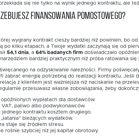
o przekłada się nie tylko na wynik jednego kontraktu, ale 
trzebujesz finansowania pomostowego?
rej wygrany kontrakt cieszy bardziej niż powinien, bo od r
 po kilku etapach, a Twoje wydatki zaczynają się od pie
sił
54,1 dnia
, a
64% badanych firm
doświadczało opóźnień,
arzędziem bardziej praktycznym niż próba ratowania się
oświęcanego na odzyskiwanie należności. Firmy poświęcał
fi zabrać energię potrzebną do realizacji kontraktu. Jeśl
 relacja z klientem jest ważniejsza niż naciskanie na prze
regularnie przesuwasz własne zobowiązania, żeby dokończy
w opóźnionych wypłatach dla dostawców.
na VAT, paliwo albo podwykonawców.
e jednego kontraktu kosztem drugiego.
„łatania” bieżących wydatków.
a staje się źródłem stresu.
e rośnie szybciej niż jej kapitał obrotowy.