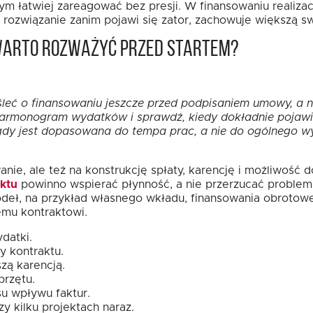
ym łatwiej zareagować bez presji. W finansowaniu realizac
 rozwiązanie zanim pojawi się zator, zachowuje większą s
 warto rozważyć przed startem?
yśleć o finansowaniu jeszcze przed podpisaniem umowy, a n
harmonogram wydatków i sprawdź, kiedy dokładnie pojawią 
dy jest dopasowana do tempa prac, a nie do ogólnego wyo
anie, ale też na konstrukcję spłaty, karencję i możliwo
aktu
powinno wspierać płynność, a nie przerzucać problem 
ódeł, na przykład własnego wkładu, finansowania obrotowe
emu kontraktowi.
datki.
y kontraktu.
zą karencją.
przętu.
u wpływu faktur.
y kilku projektach naraz.