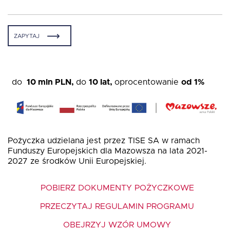
Oferta dla NGO/PES
ZAPYTAJ
Fundusz FKIS
do
10 mln PLN,
do
10 lat,
o
procentowanie
od 1%
Rodo
Dokumenty
Pożyczka udzielana jest przez TISE SA w ramach
Funduszy Europejskich dla Mazowsza na lata 2021-
2027 ze środków Unii Europejskiej.
Rekrutujemy
POBIERZ DOKUMENTY POŻYCZKOWE
Kontakt
PRZECZYTAJ REGULAMIN PROGRAMU
OBEJRZYJ WZÓR UMOWY