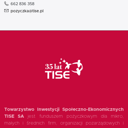
662 836 358
pozyczka@tise.pl
Towarzystwo Inwestycji Społeczno-Ekonomicznych
TISE SA
jest funduszem pożyczkowym dla mikro,
małych i średnich firm, organizacji pozarządowych i