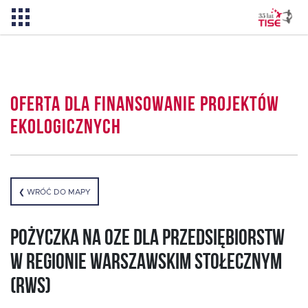
Pożyczka TISE – 100 % online
Oferta dla Finansowanie projektów
Aktualności
ekologicznych
O TISE
❮ WRÓĆ DO MAPY
Dlaczego TISE?
Pożyczka na OZE dla przedsiębiorstw
Pożyczka rozwojowa TISE
w Regionie Warszawskim Stołecznym
(RWS)
Oferta dla MSP