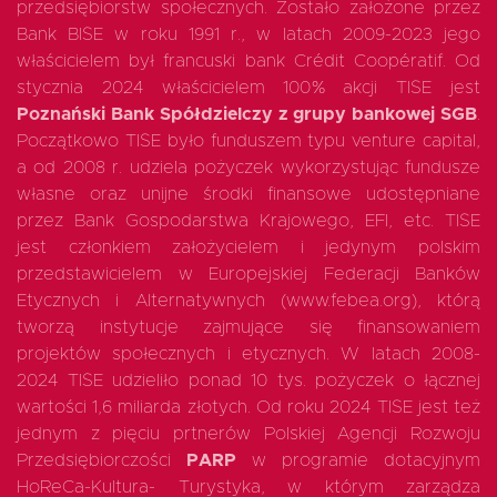
przedsiębiorstw społecznych. Zostało założone przez
Bank BISE w roku 1991 r., w latach 2009-2023 jego
właścicielem był francuski bank Crédit Coopératif. Od
stycznia 2024 właścicielem 100% akcji TISE jest
Poznański Bank Spółdzielczy z grupy bankowej SGB
.
Początkowo TISE było funduszem typu venture capital,
a od 2008 r. udziela pożyczek wykorzystując fundusze
własne oraz unijne środki finansowe udostępniane
przez Bank Gospodarstwa Krajowego, EFI, etc. TISE
jest członkiem założycielem i jedynym polskim
przedstawicielem w Europejskiej Federacji Banków
Etycznych i Alternatywnych (www.febea.org), którą
tworzą instytucje zajmujące się finansowaniem
projektów społecznych i etycznych. W latach 2008-
2024 TISE udzieliło ponad 10 tys. pożyczek o łącznej
wartości 1,6 miliarda złotych. Od roku 2024 TISE jest też
jednym z pięciu prtnerów Polskiej Agencji Rozwoju
Przedsiębiorczości
PARP
w programie dotacyjnym
HoReCa-Kultura- Turystyka, w którym zarządza