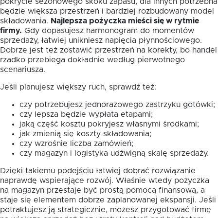
pokrycie sezonowego skoku zapasu, dla innych potrzebna
będzie większa przestrzeń i bardziej rozbudowany model
składowania.
Najlepsza pożyczka mieści się w rytmie
firmy.
Gdy dopasujesz harmonogram do momentów
sprzedaży, łatwiej unikniesz napięcia płynnościowego.
Dobrze jest też zostawić przestrzeń na korekty, bo handel
rzadko przebiega dokładnie według pierwotnego
scenariusza.
Jeśli planujesz większy ruch, sprawdź też:
czy potrzebujesz jednorazowego zastrzyku gotówki;
czy lepsza będzie wypłata etapami;
jaką część kosztu pokryjesz własnymi środkami;
jak zmienią się koszty składowania;
czy wzrośnie liczba zamówień;
czy magazyn i logistyka udźwigną skalę sprzedaży.
Dzięki takiemu podejściu łatwiej dobrać rozwiązanie
naprawdę wspierające rozwój. Właśnie wtedy pożyczka
na magazyn przestaje być prostą pomocą finansową, a
staje się elementem dobrze zaplanowanej ekspansji. Jeśli
potraktujesz ją strategicznie, możesz przygotować firmę