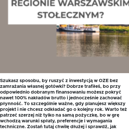
Szukasz sposobu, by ruszyć z inwestycją w OZE bez
zamrażania własnej gotówki? Dobrze trafiłeś, bo przy
odpowiednio dobranym finansowaniu możesz pokryć
nawet 100% nakładów brutto i jednocześnie zachować
płynność. To szczególnie ważne, gdy planujesz większy
projekt i nie chcesz odkładać go o kolejny rok. Warto też
patrzeć szerzej niż tylko na samą pożyczkę, bo w grę
wchodzą warunki spłaty, preferencje i wymagania
techniczne. Zostań tutaj chwilę dłużej i sprawdź, jak