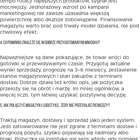
tempo rotacji najlepszych produktów, sygnał jest
mocniejszy. Jednorazowy wzrost po kampanii
marketingowej nie zawsze uzasadnia większą
powierzchnię albo dłuższe zobowiązanie. Finansowanie
magazynu warto brać pod trwały model działania, nie pod
chwilowy efekt.
4. CO POWINNO ZNALEŹĆ SIĘ W DOBRZE PRZYGOTOWANYM WNIOSKU?
Najważniejsze są dane pokazujące, że towar wróci do
gotówki w przewidywalnym czasie. Przygotuj aktualne
wyniki sprzedaży, prognozę na 3–6 miesięcy, zestawienie
stanów magazynowych i plan zakupów z terminami
dostaw. Dobrze działa też krótki opis, jak pożyczka
przełoży się na obrót i marżę. Im mniej ogólników, a
więcej liczb, tym łatwiej uzyskać pozytywną decyzję.
5. JAK POŁĄCZYĆ MAGAZYN I LOGISTYKĘ, ŻEBY NIE PRZEPALAĆ PIENIĘDZY?
Traktuj magazyn, dostawy i sprzedaż jako jeden system.
Jeśli zatowarowanie nie jest zgrane z terminami dostaw i
prognozą popytu, szybko pojawiają się nadmiary albo
braki. Pożyczka na logistykę ma sens wtedy, gdy pomaga