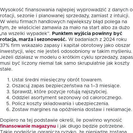
Wysokość finansowania najlepiej wyprowadzić z danych o
rotacji, sezonie i planowanej sprzedaży, zamiast z intuicji.
W wielu firmach handlowych największy błąd polega na
tym, że właściciel zamawia za mało na start albo za dużo
„na wszelki wypadek”.
Punktem wyjścia powinny być
rotacja, marża i sezonowość.
W badaniach z 2024 roku
37% firm wskazało zapasy i kapitał obrotowy jako obszar
inwestycji, więc nie jesteś odosobniony w takim myśleniu.
Jeżeli działasz w modelu o krótkim cyklu sprzedaży, zapas
musi być liczony niemal tak samo skrupulatnie jak koszty
stałe.
Ustal średni miesięczny obrót towarem.
Oszacuj zapas bezpieczeństwa na 1–3 miesiące.
Sprawdź, które pozycje rotują najszybciej.
Oddziel asortyment sezonowy od całorocznego.
Policz koszty składowania i ubezpieczenia.
Zostaw margines na opóźnienia dostaw i reklamacje.
Dopiero na tej podstawie określ, ile powinno wynosić
finansowanie magazynu
i jak długo będzie potrzebne.
Takie podejście ogranicza ryzyko, że pieniądze zostaną