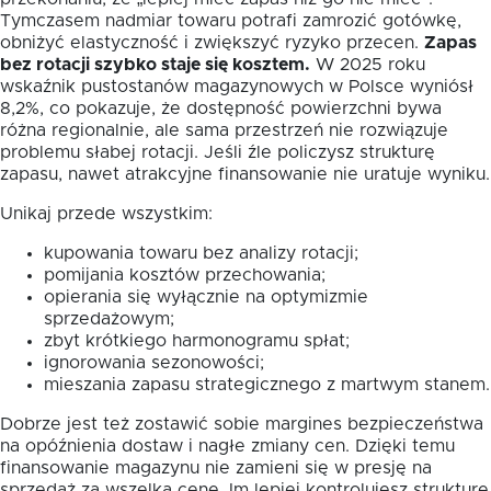
Tymczasem nadmiar towaru potrafi zamrozić gotówkę,
obniżyć elastyczność i zwiększyć ryzyko przecen.
Zapas
bez rotacji szybko staje się kosztem.
W 2025 roku
wskaźnik pustostanów magazynowych w Polsce wyniósł
8,2%, co pokazuje, że dostępność powierzchni bywa
różna regionalnie, ale sama przestrzeń nie rozwiązuje
problemu słabej rotacji. Jeśli źle policzysz strukturę
zapasu, nawet atrakcyjne finansowanie nie uratuje wyniku.
Unikaj przede wszystkim:
kupowania towaru bez analizy rotacji;
pomijania kosztów przechowania;
opierania się wyłącznie na optymizmie
sprzedażowym;
zbyt krótkiego harmonogramu spłat;
ignorowania sezonowości;
mieszania zapasu strategicznego z martwym stanem.
Dobrze jest też zostawić sobie margines bezpieczeństwa
na opóźnienia dostaw i nagłe zmiany cen. Dzięki temu
finansowanie magazynu nie zamieni się w presję na
sprzedaż za wszelką cenę. Im lepiej kontrolujesz strukturę