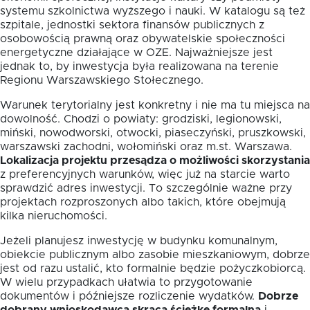
systemu szkolnictwa wyższego i nauki. W katalogu są też
szpitale, jednostki sektora finansów publicznych z
osobowością prawną oraz obywatelskie społeczności
energetyczne działające w OZE. Najważniejsze jest
jednak to, by inwestycja była realizowana na terenie
Regionu Warszawskiego Stołecznego.
Warunek terytorialny jest konkretny i nie ma tu miejsca na
dowolność. Chodzi o powiaty: grodziski, legionowski,
miński, nowodworski, otwocki, piaseczyński, pruszkowski,
warszawski zachodni, wołomiński oraz m.st. Warszawa.
Lokalizacja projektu przesądza o możliwości skorzystania
z preferencyjnych warunków, więc już na starcie warto
sprawdzić adres inwestycji. To szczególnie ważne przy
projektach rozproszonych albo takich, które obejmują
kilka nieruchomości.
Jeżeli planujesz inwestycję w budynku komunalnym,
obiekcie publicznym albo zasobie mieszkaniowym, dobrze
jest od razu ustalić, kto formalnie będzie pożyczkobiorcą.
W wielu przypadkach ułatwia to przygotowanie
dokumentów i późniejsze rozliczenie wydatków.
Dobrze