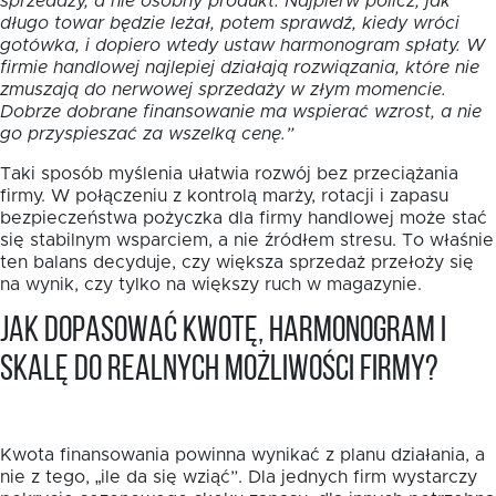
sprzedaży, a nie osobny produkt. Najpierw policz, jak
długo towar będzie leżał, potem sprawdź, kiedy wróci
gotówka, i dopiero wtedy ustaw harmonogram spłaty. W
firmie handlowej najlepiej działają rozwiązania, które nie
zmuszają do nerwowej sprzedaży w złym momencie.
Dobrze dobrane finansowanie ma wspierać wzrost, a nie
go przyspieszać za wszelką cenę.”
Taki sposób myślenia ułatwia rozwój bez przeciążania
firmy. W połączeniu z kontrolą marży, rotacji i zapasu
bezpieczeństwa pożyczka dla firmy handlowej może stać
się stabilnym wsparciem, a nie źródłem stresu. To właśnie
ten balans decyduje, czy większa sprzedaż przełoży się
na wynik, czy tylko na większy ruch w magazynie.
Jak dopasować kwotę, harmonogram i
skalę do realnych możliwości firmy?
Kwota finansowania powinna wynikać z planu działania, a
nie z tego, „ile da się wziąć”. Dla jednych firm wystarczy