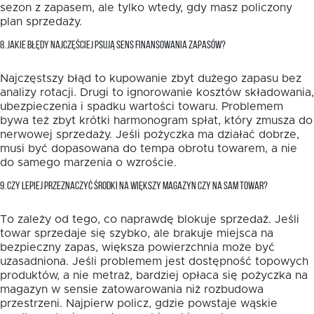
sezon z zapasem, ale tylko wtedy, gdy masz policzony
plan sprzedaży.
8. JAKIE BŁĘDY NAJCZĘŚCIEJ PSUJĄ SENS FINANSOWANIA ZAPASÓW?
Najczęstszy błąd to kupowanie zbyt dużego zapasu bez
analizy rotacji. Drugi to ignorowanie kosztów składowania,
ubezpieczenia i spadku wartości towaru. Problemem
bywa też zbyt krótki harmonogram spłat, który zmusza do
nerwowej sprzedaży. Jeśli pożyczka ma działać dobrze,
musi być dopasowana do tempa obrotu towarem, a nie
do samego marzenia o wzroście.
9. CZY LEPIEJ PRZEZNACZYĆ ŚRODKI NA WIĘKSZY MAGAZYN CZY NA SAM TOWAR?
To zależy od tego, co naprawdę blokuje sprzedaż. Jeśli
towar sprzedaje się szybko, ale brakuje miejsca na
bezpieczny zapas, większa powierzchnia może być
uzasadniona. Jeśli problemem jest dostępność topowych
produktów, a nie metraż, bardziej opłaca się pożyczka na
magazyn w sensie zatowarowania niż rozbudowa
przestrzeni. Najpierw policz, gdzie powstaje wąskie