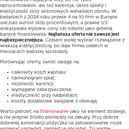
oprocentowanie, ale też karencja, okres spłaty i
elastyczność przy sezonowych wahaniach obrotu. W
badaniach z 2024 roku prawie 4 na 10 firm w Europie
odczuło wzrost stóp procentowych, a prawie 1/3
wskazywała wysokie ceny lub odsetki jako główną
barierę finansowania.
Najtańsza oferta nie zawsze jest
najbezpieczniejsza.
Czasem lepiej wybrać rozwiązanie z
większą elastycznością, bo daje firmie oddech w
miesiącach słabszej sprzedaży.
Porównując oferty, zwróć uwagę na:
całkowity koszt kapitału;
harmonogram spłat;
możliwość karencji;
wymagane zabezpieczenia;
elastyczność przy nadpłatach;
koszty dodatkowe związane z obsługą.
Warto patrzeć na
finansowanie
jako na element strategii,
a nie jedynie źródło pieniędzy na zakupy. Przy dobrze
dobranej konstrukcji pożyczka na zatowarowanie może
wspierać sprzedaż, zamiast ją obciążać. To ważne