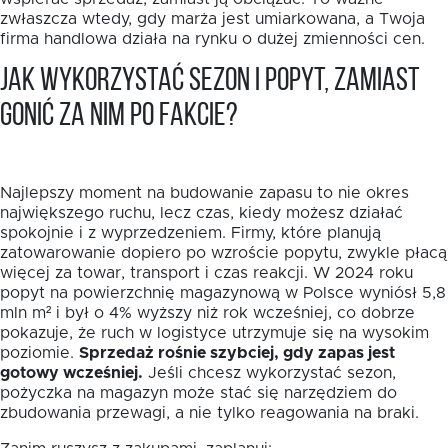
zwłaszcza wtedy, gdy marża jest umiarkowana, a Twoja
firma handlowa działa na rynku o dużej zmienności cen.
Jak wykorzystać sezon i popyt, zamiast
gonić za nim po fakcie?
Najlepszy moment na budowanie zapasu to nie okres
największego ruchu, lecz czas, kiedy możesz działać
spokojnie i z wyprzedzeniem. Firmy, które planują
zatowarowanie dopiero po wzroście popytu, zwykle płacą
więcej za towar, transport i czas reakcji. W 2024 roku
popyt na powierzchnię magazynową w Polsce wyniósł 5,8
mln m² i był o 4% wyższy niż rok wcześniej, co dobrze
pokazuje, że ruch w logistyce utrzymuje się na wysokim
poziomie.
Sprzedaż rośnie szybciej, gdy zapas jest
gotowy wcześniej.
Jeśli chcesz wykorzystać sezon,
pożyczka na magazyn może stać się narzędziem do
zbudowania przewagi, a nie tylko reagowania na braki.