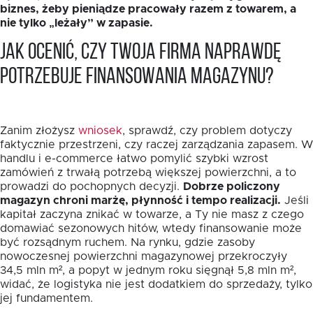
biznes, żeby pieniądze pracowały razem z towarem, a
nie tylko „leżały” w zapasie.
Jak ocenić, czy Twoja firma naprawdę
potrzebuje finansowania magazynu?
Zanim złożysz
wniosek
, sprawdź, czy problem dotyczy
faktycznie przestrzeni, czy raczej zarządzania zapasem. W
handlu i e-commerce łatwo pomylić szybki wzrost
zamówień z trwałą potrzebą większej powierzchni, a to
prowadzi do pochopnych decyzji.
Dobrze policzony
magazyn chroni marżę, płynność i tempo realizacji.
Jeśli
kapitał zaczyna znikać w towarze, a Ty nie masz z czego
domawiać sezonowych hitów, wtedy finansowanie może
być rozsądnym ruchem. Na rynku, gdzie zasoby
nowoczesnej powierzchni magazynowej przekroczyły
34,5 mln m², a popyt w jednym roku sięgnął 5,8 mln m²,
widać, że logistyka nie jest dodatkiem do sprzedaży, tylko
jej fundamentem.