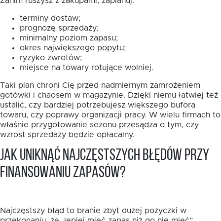
Zanim ruszysz z zakupami, zaplanuj:
terminy dostaw;
prognozę sprzedaży;
minimalny poziom zapasu;
okres największego popytu;
ryzyko zwrotów;
miejsce na towary rotujące wolniej.
Taki plan chroni Cię przed nadmiernym zamrożeniem
gotówki i chaosem w magazynie. Dzięki niemu łatwiej też
ustalić, czy bardziej potrzebujesz większego bufora
towaru, czy poprawy organizacji pracy. W wielu firmach to
właśnie przygotowanie sezonu przesądza o tym, czy
wzrost sprzedaży będzie opłacalny.
Jak uniknąć najczęstszych błędów przy
finansowaniu zapasów?
Najczęstszy błąd to branie zbyt dużej pożyczki w
przekonaniu, że „lepiej mieć zapas niż go nie mieć”.