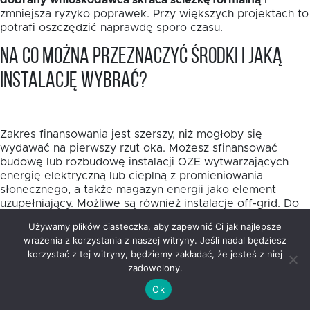
dobrany wnioskodawca skraca ścieżkę formalną
i
zmniejsza ryzyko poprawek. Przy większych projektach to
potrafi oszczędzić naprawdę sporo czasu.
Na co można przeznaczyć środki i jaką
instalację wybrać?
Zakres finansowania jest szerszy, niż mogłoby się
wydawać na pierwszy rzut oka. Możesz sfinansować
budowę lub rozbudowę instalacji OZE wytwarzających
energię elektryczną lub cieplną z promieniowania
słonecznego, a także magazyn energii jako element
uzupełniający. Możliwe są również instalacje off-grid. Do
10% wydatków kwalifikowalnych można przeznaczyć na
Używamy plików ciasteczka, aby zapewnić Ci jak najlepsze
przyłączenie źródeł OZE do sieci energetycznych lub
wrażenia z korzystania z naszej witryny. Jeśli nadal będziesz
ciepłowniczych.
korzystać z tej witryny, będziemy zakładać, że jesteś z niej
zadowolony.
Wybór samej technologii warto oprzeć nie na modzie,
lecz na realnym profilu zużycia energii. W projektach
Ok
publicznych i mieszkaniowych fotowoltaika często