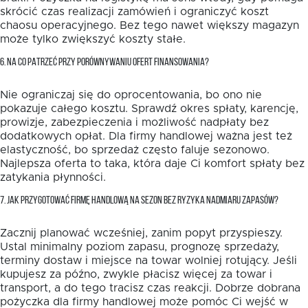
skrócić czas realizacji zamówień i ograniczyć koszt
chaosu operacyjnego. Bez tego nawet większy magazyn
może tylko zwiększyć koszty stałe.
6. NA CO PATRZEĆ PRZY PORÓWNYWANIU OFERT FINANSOWANIA?
Nie ograniczaj się do oprocentowania, bo ono nie
pokazuje całego kosztu. Sprawdź okres spłaty, karencję,
prowizje, zabezpieczenia i możliwość nadpłaty bez
dodatkowych opłat. Dla firmy handlowej ważna jest też
elastyczność, bo sprzedaż często faluje sezonowo.
Najlepsza oferta to taka, która daje Ci komfort spłaty bez
zatykania płynności.
7. JAK PRZYGOTOWAĆ FIRMĘ HANDLOWĄ NA SEZON BEZ RYZYKA NADMIARU ZAPASÓW?
Zacznij planować wcześniej, zanim popyt przyspieszy.
Ustal minimalny poziom zapasu, prognozę sprzedaży,
terminy dostaw i miejsce na towar wolniej rotujący. Jeśli
kupujesz za późno, zwykle płacisz więcej za towar i
transport, a do tego tracisz czas reakcji. Dobrze dobrana
pożyczka dla firmy handlowej może pomóc Ci wejść w