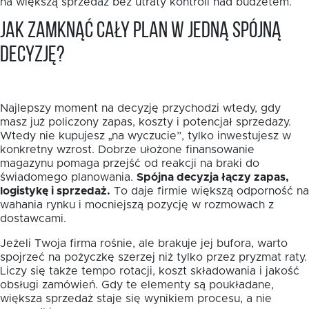
na większą sprzedaż bez utraty kontroli nad budżetem.
Jak zamknąć cały plan w jedną spójną
decyzję?
Najlepszy moment na decyzję przychodzi wtedy, gdy
masz już policzony zapas, koszty i potencjał sprzedaży.
Wtedy nie kupujesz „na wyczucie”, tylko inwestujesz w
konkretny wzrost. Dobrze ułożone finansowanie
magazynu pomaga przejść od reakcji na braki do
świadomego planowania.
Spójna decyzja łączy zapas,
logistykę i sprzedaż.
To daje firmie większą odporność na
wahania rynku i mocniejszą pozycję w rozmowach z
dostawcami.
Jeżeli Twoja firma rośnie, ale brakuje jej bufora, warto
spojrzeć na pożyczkę szerzej niż tylko przez pryzmat raty.
Liczy się także tempo rotacji, koszt składowania i jakość
obsługi zamówień. Gdy te elementy są poukładane,
większa sprzedaż staje się wynikiem procesu, a nie