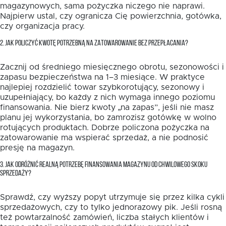
magazynowych, sama pożyczka niczego nie naprawi.
Najpierw ustal, czy ogranicza Cię powierzchnia, gotówka,
czy organizacja pracy.
2. JAK POLICZYĆ KWOTĘ POTRZEBNĄ NA ZATOWAROWANIE BEZ PRZEPŁACANIA?
Zacznij od średniego miesięcznego obrotu, sezonowości i
zapasu bezpieczeństwa na 1–3 miesiące. W praktyce
najlepiej rozdzielić towar szybkorotujący, sezonowy i
uzupełniający, bo każdy z nich wymaga innego poziomu
finansowania. Nie bierz kwoty „na zapas”, jeśli nie masz
planu jej wykorzystania, bo zamrozisz gotówkę w wolno
rotujących produktach. Dobrze policzona pożyczka na
zatowarowanie ma wspierać sprzedaż, a nie podnosić
presję na magazyn.
3. JAK ODRÓŻNIĆ REALNĄ POTRZEBĘ FINANSOWANIA MAGAZYNU OD CHWILOWEGO SKOKU
SPRZEDAŻY?
Sprawdź, czy wyższy popyt utrzymuje się przez kilka cykli
sprzedażowych, czy to tylko jednorazowy pik. Jeśli rosną
też powtarzalność zamówień, liczba stałych klientów i