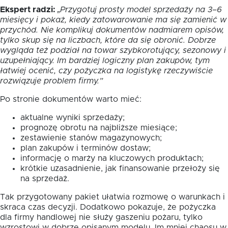
Ekspert radzi:
„Przygotuj prosty model sprzedaży na 3–6
miesięcy i pokaż, kiedy zatowarowanie ma się zamienić w
przychód. Nie komplikuj dokumentów nadmiarem opisów,
tylko skup się na liczbach, które da się obronić. Dobrze
wygląda też podział na towar szybkorotujący, sezonowy i
uzupełniający. Im bardziej logiczny plan zakupów, tym
łatwiej ocenić, czy pożyczka na logistykę rzeczywiście
rozwiązuje problem firmy.”
Po stronie dokumentów warto mieć:
aktualne wyniki sprzedaży;
prognozę obrotu na najbliższe miesiące;
zestawienie stanów magazynowych;
plan zakupów i terminów dostaw;
informację o marży na kluczowych produktach;
krótkie uzasadnienie, jak finansowanie przełoży się
na sprzedaż.
Tak przygotowany pakiet ułatwia rozmowę o warunkach i
skraca czas decyzji. Dodatkowo pokazuje, że pożyczka
dla firmy handlowej nie służy gaszeniu pożaru, tylko
wzrostowi w dobrze opisanym modelu. Im mniej chaosu w