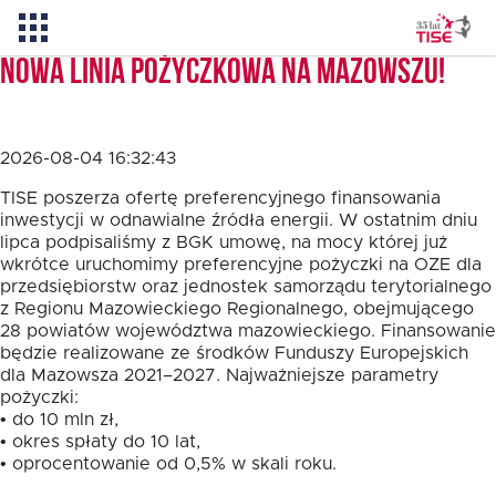
Nowa linia pożyczkowa na Mazowszu!
Aktualności
2026-08-04 16:32:43
O TISE
TISE poszerza ofertę preferencyjnego finansowania
inwestycji w odnawialne źródła energii. W ostatnim dniu
lipca podpisaliśmy z BGK umowę, na mocy której już
wkrótce uruchomimy preferencyjne pożyczki na OZE dla
Dlaczego TISE?
przedsiębiorstw oraz jednostek samorządu terytorialnego
z Regionu Mazowieckiego Regionalnego, obejmującego
28 powiatów województwa mazowieckiego. Finansowanie
Pożyczka rozwojowa TISE – NOWOŚĆ!
będzie realizowane ze środków Funduszy Europejskich
dla Mazowsza 2021–2027. Najważniejsze parametry
pożyczki:
Oferta dla MSP
• do 10 mln zł,
• okres spłaty do 10 lat,
• oprocentowanie od 0,5% w skali roku.
Oferta dla NGO/PES