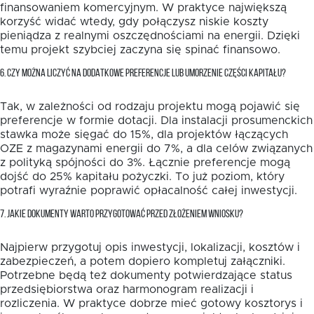
finansowaniem komercyjnym. W praktyce największą
korzyść widać wtedy, gdy połączysz niskie koszty
pieniądza z realnymi oszczędnościami na energii. Dzięki
temu projekt szybciej zaczyna się spinać finansowo.
6. CZY MOŻNA LICZYĆ NA DODATKOWE PREFERENCJE LUB UMORZENIE CZĘŚCI KAPITAŁU?
Tak, w zależności od rodzaju projektu mogą pojawić się
preferencje w formie dotacji. Dla instalacji prosumenckich
stawka może sięgać do 15%, dla projektów łączących
OZE z magazynami energii do 7%, a dla celów związanych
z polityką spójności do 3%. Łącznie preferencje mogą
dojść do 25% kapitału pożyczki. To już poziom, który
potrafi wyraźnie poprawić opłacalność całej inwestycji.
7. JAKIE DOKUMENTY WARTO PRZYGOTOWAĆ PRZED ZŁOŻENIEM WNIOSKU?
Najpierw przygotuj opis inwestycji, lokalizacji, kosztów i
zabezpieczeń, a potem dopiero kompletuj załączniki.
Potrzebne będą też dokumenty potwierdzające status
przedsiębiorstwa oraz harmonogram realizacji i
rozliczenia. W praktyce dobrze mieć gotowy kosztorys i