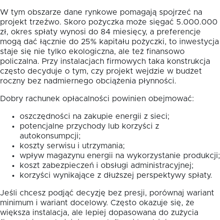
W tym obszarze dane rynkowe pomagają spojrzeć na
projekt trzeźwo. Skoro pożyczka może sięgać 5.000.000
zł, okres spłaty wynosi do 84 miesięcy, a preferencje
mogą dać łącznie do 25% kapitału pożyczki, to inwestycja
staje się nie tylko ekologiczna, ale też finansowo
policzalna. Przy instalacjach firmowych taka konstrukcja
często decyduje o tym, czy projekt wejdzie w budżet
roczny bez nadmiernego obciążenia płynności.
Dobry rachunek opłacalności powinien obejmować:
oszczędności na zakupie energii z sieci;
potencjalne przychody lub korzyści z
autokonsumpcji;
koszty serwisu i utrzymania;
wpływ magazynu energii na wykorzystanie produkcji;
koszt zabezpieczeń i obsługi administracyjnej;
korzyści wynikające z dłuższej perspektywy spłaty.
Jeśli chcesz podjąć decyzję bez presji, porównaj wariant
minimum i wariant docelowy. Często okazuje się, że
większa instalacja, ale lepiej dopasowana do zużycia