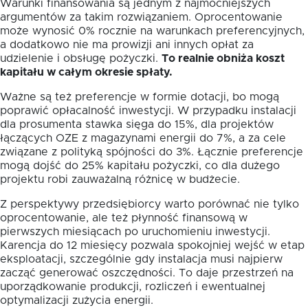
Warunki finansowania są jednym z najmocniejszych
argumentów za takim rozwiązaniem. Oprocentowanie
może wynosić 0% rocznie na warunkach preferencyjnych,
a dodatkowo nie ma prowizji ani innych opłat za
udzielenie i obsługę pożyczki.
To realnie obniża koszt
kapitału w całym okresie spłaty.
Ważne są też preferencje w formie dotacji, bo mogą
poprawić opłacalność inwestycji. W przypadku instalacji
dla prosumenta stawka sięga do 15%, dla projektów
łączących OZE z magazynami energii do 7%, a za cele
związane z polityką spójności do 3%. Łącznie preferencje
mogą dojść do 25% kapitału pożyczki, co dla dużego
projektu robi zauważalną różnicę w budżecie.
Z perspektywy przedsiębiorcy warto porównać nie tylko
oprocentowanie, ale też płynność finansową w
pierwszych miesiącach po uruchomieniu inwestycji.
Karencja do 12 miesięcy pozwala spokojniej wejść w etap
eksploatacji, szczególnie gdy instalacja musi najpierw
zacząć generować oszczędności. To daje przestrzeń na
uporządkowanie produkcji, rozliczeń i ewentualnej
optymalizacji zużycia energii.