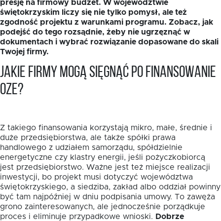
presję na firmowy budżet. W województwie
świętokrzyskim liczy się nie tylko pomysł, ale też
zgodność projektu z warunkami programu. Zobacz, jak
podejść do tego rozsądnie, żeby nie ugrzęznąć w
dokumentach i wybrać rozwiązanie dopasowane do skali
Twojej firmy.
Jakie firmy mogą sięgnąć po finansowanie
EN
OZE?
Z takiego finansowania korzystają mikro, małe, średnie i
duże przedsiębiorstwa, ale także spółki prawa
handlowego z udziałem samorządu, spółdzielnie
energetyczne czy klastry energii, jeśli pożyczkobiorcą
jest przedsiębiorstwo. Ważne jest też miejsce realizacji
inwestycji, bo projekt musi dotyczyć województwa
świętokrzyskiego, a siedziba, zakład albo oddział powinny
być tam najpóźniej w dniu podpisania umowy. To zawęża
grono zainteresowanych, ale jednocześnie porządkuje
proces i eliminuje przypadkowe wnioski.
Dobrze