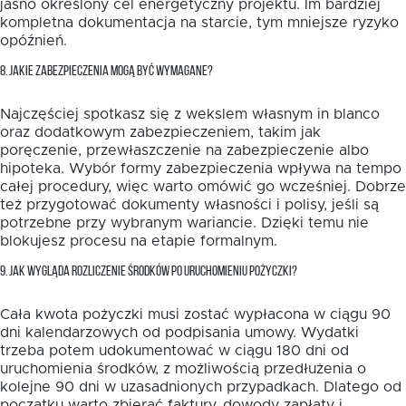
jasno określony cel energetyczny projektu. Im bardziej
kompletna dokumentacja na starcie, tym mniejsze ryzyko
opóźnień.
8. JAKIE ZABEZPIECZENIA MOGĄ BYĆ WYMAGANE?
Najczęściej spotkasz się z wekslem własnym in blanco
oraz dodatkowym zabezpieczeniem, takim jak
poręczenie, przewłaszczenie na zabezpieczenie albo
hipoteka. Wybór formy zabezpieczenia wpływa na tempo
całej procedury, więc warto omówić go wcześniej. Dobrze
też przygotować dokumenty własności i polisy, jeśli są
potrzebne przy wybranym wariancie. Dzięki temu nie
blokujesz procesu na etapie formalnym.
9. JAK WYGLĄDA ROZLICZENIE ŚRODKÓW PO URUCHOMIENIU POŻYCZKI?
Cała kwota pożyczki musi zostać wypłacona w ciągu 90
dni kalendarzowych od podpisania umowy. Wydatki
trzeba potem udokumentować w ciągu 180 dni od
uruchomienia środków, z możliwością przedłużenia o
kolejne 90 dni w uzasadnionych przypadkach. Dlatego od
początku warto zbierać faktury, dowody zapłaty i