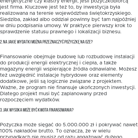
energetyczne czy klastry energii, jeśli pożyczkobiorcą
jest firma. Kluczowe jest też to, by inwestycja była
realizowana na terenie województwa świętokrzyskiego.
Siedziba, zakład albo oddział powinny być tam najpóźniej
w dniu podpisania umowy. W praktyce pierwszy krok to
sprawdzenie statusu prawnego i lokalizacji biznesu.
2. NA JAKIE WYDATKI MOŻNA PRZEZNACZYĆ POŻYCZKĘ NA OZE?
Finansowanie obejmuje budowę lub rozbudowę instalacji
do produkcji energii elektrycznej i ciepła, a także
magazyny energii wspierające źródła odnawialne. Możesz
też uwzględnić instalacje hybrydowe oraz elementy
dodatkowe, jeśli są logicznie związane z projektem.
Ważne, że program nie finansuje ukończonych inwestycji.
Dlatego projekt musi być zaplanowany przed
rozpoczęciem wydatków.
3. JAK WYSOKA MOŻE BYĆ KWOTA FINANSOWANIA?
Pożyczka może sięgać do 5.000.000 zł i pokrywać nawet
100% nakładów brutto. To oznacza, że w wielu
przypadkach nie musisz od razu angażować dużego