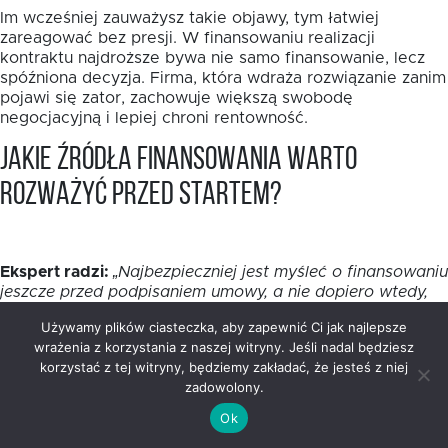
Im wcześniej zauważysz takie objawy, tym łatwiej
zareagować bez presji. W finansowaniu realizacji
kontraktu najdroższe bywa nie samo finansowanie, lecz
spóźniona decyzja. Firma, która wdraża rozwiązanie zanim
pojawi się zator, zachowuje większą swobodę
negocjacyjną i lepiej chroni rentowność.
Jakie źródła finansowania warto
rozważyć przed startem?
Ekspert radzi:
„Najbezpieczniej jest myśleć o finansowaniu
jeszcze przed podpisaniem umowy, a nie dopiero wtedy,
gdy konto zaczyna świecić pustkami. Zanim wybierzesz
Używamy plików ciasteczka, aby zapewnić Ci jak najlepsze
rozwiązanie, policz harmonogram wydatków i sprawdź,
wrażenia z korzystania z naszej witryny. Jeśli nadal będziesz
kiedy dokładnie pojawią się wpływy z kontraktu.
korzystać z tej witryny, będziemy zakładać, że jesteś z niej
Pożyczka dla firmy realizującej zamówienia publiczne ma
zadowolony.
sens wtedy, gdy jest dopasowana do tempa prac, a nie
do ogólnego wyobrażenia o zleceniu. Dobrze dobrany
Ok
bufor daje Ci spokój, a nie dodatkowy chaos.”