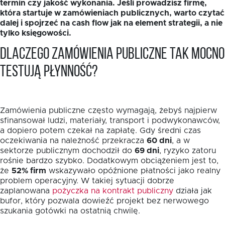
termin czy jakość wykonania. Jeśli prowadzisz firmę,
która startuje w zamówieniach publicznych, warto czytać
dalej i spojrzeć na cash flow jak na element strategii, a nie
tylko księgowości.
Dlaczego zamówienia publiczne tak mocno
testują płynność?
Zamówienia publiczne często wymagają, żebyś najpierw
sfinansował ludzi, materiały, transport i podwykonawców,
a dopiero potem czekał na zapłatę. Gdy średni czas
oczekiwania na należność przekracza
60 dni
, a w
sektorze publicznym dochodził do
69 dni
, ryzyko zatoru
rośnie bardzo szybko. Dodatkowym obciążeniem jest to,
że
52% firm
wskazywało opóźnione płatności jako realny
problem operacyjny. W takiej sytuacji dobrze
zaplanowana
pożyczka na kontrakt publiczny
działa jak
bufor, który pozwala dowieźć projekt bez nerwowego
szukania gotówki na ostatnią chwilę.