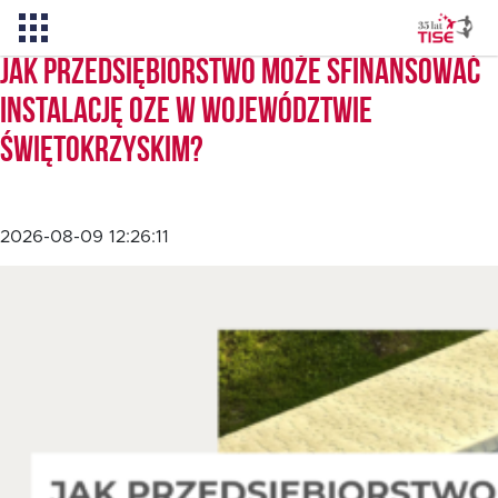
Jak przedsiębiorstwo może sfinansować
instalację OZE w województwie
Pożyczka TISE – 100 % online
świętokrzyskim?
Aktualności
2026-08-09 12:26:11
O TISE
Dlaczego TISE?
Pożyczka rozwojowa TISE
Oferta dla MSP