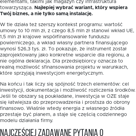
elementami, takimi jak magazyn czy infrastruktura
towarzysząca.
Najlepiej wybrać wariant, który wspiera
Twój biznes, a nie tylko samą instalację.
W tle działa też szerszy kontekst programu: wartość
umowy to 10 mln zł, z czego 8,5 mln zł stanowi wkład UE,
1,5 mln zł krajowe współfinansowanie funduszu
powierniczego, a wkład własny partnera finansującego
wynosi 526,3 tys. zł. To pokazuje, że instrument został
zaprojektowany jako konkretne wsparcie dla regionu, a
nie ogólna deklaracja. Dla przedsiębiorcy oznacza to
realną możliwość sfinansowania projektu w warunkach,
które sprzyjają inwestycjom energetycznym.
Na końcu i tak liczy się spójność trzech elementów: cel
inwestycji, dokumentacja i możliwość rozliczenia środków.
Jeśli te obszary są poukładane, inwestycja w OZE staje
się łatwiejsza do przeprowadzenia i prostsza do obrony
finansowo. Właśnie wtedy energia z własnego źródła
przestaje być planem, a staje się częścią codziennego
modelu działania firmy.
Najczęściej zadawane pytania o