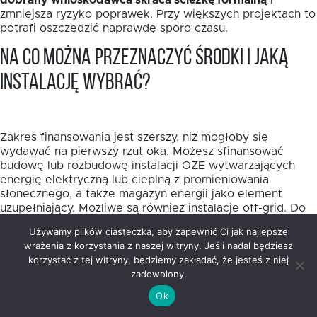
dobrany wnioskodawca skraca ścieżkę formalną
i
zmniejsza ryzyko poprawek. Przy większych projektach to
potrafi oszczędzić naprawdę sporo czasu.
Na co można przeznaczyć środki i jaką
instalację wybrać?
Zakres finansowania jest szerszy, niż mogłoby się
wydawać na pierwszy rzut oka. Możesz sfinansować
budowę lub rozbudowę instalacji OZE wytwarzających
energię elektryczną lub cieplną z promieniowania
słonecznego, a także magazyn energii jako element
uzupełniający. Możliwe są również instalacje off-grid. Do
10% wydatków kwalifikowalnych można przeznaczyć na
Używamy plików ciasteczka, aby zapewnić Ci jak najlepsze
przyłączenie źródeł OZE do sieci energetycznych lub
wrażenia z korzystania z naszej witryny. Jeśli nadal będziesz
ciepłowniczych.
korzystać z tej witryny, będziemy zakładać, że jesteś z niej
zadowolony.
Wybór samej technologii warto oprzeć nie na modzie,
lecz na realnym profilu zużycia energii. W projektach
Ok
publicznych i mieszkaniowych fotowoltaika często