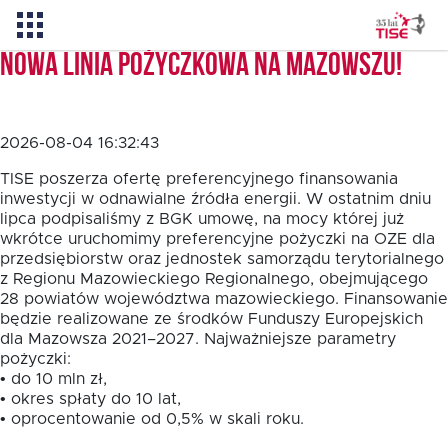
Nowa linia pożyczkowa na Mazowszu!
Aktualności
2026-08-04 16:32:43
O TISE
TISE poszerza ofertę preferencyjnego finansowania
inwestycji w odnawialne źródła energii. W ostatnim dniu
lipca podpisaliśmy z BGK umowę, na mocy której już
wkrótce uruchomimy preferencyjne pożyczki na OZE dla
Dlaczego TISE?
przedsiębiorstw oraz jednostek samorządu terytorialnego
z Regionu Mazowieckiego Regionalnego, obejmującego
28 powiatów województwa mazowieckiego. Finansowanie
Pożyczka rozwojowa TISE – NOWOŚĆ!
będzie realizowane ze środków Funduszy Europejskich
dla Mazowsza 2021–2027. Najważniejsze parametry
pożyczki:
Oferta dla MSP
• do 10 mln zł,
• okres spłaty do 10 lat,
• oprocentowanie od 0,5% w skali roku.
Oferta dla NGO/PES