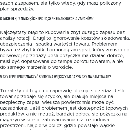
sezon z zapasem, ale tylko wtedy, gdy masz policzony
plan sprzedaży.
8. JAKIE BŁĘDY NAJCZĘŚCIEJ PSUJĄ SENS FINANSOWANIA ZAPASÓW?
Najczęstszy błąd to kupowanie zbyt dużego zapasu bez
analizy rotacji. Drugi to ignorowanie kosztów składowania,
ubezpieczenia i spadku wartości towaru. Problemem
bywa też zbyt krótki harmonogram spłat, który zmusza do
nerwowej sprzedaży. Jeśli pożyczka ma działać dobrze,
musi być dopasowana do tempa obrotu towarem, a nie
do samego marzenia o wzroście.
9. CZY LEPIEJ PRZEZNACZYĆ ŚRODKI NA WIĘKSZY MAGAZYN CZY NA SAM TOWAR?
To zależy od tego, co naprawdę blokuje sprzedaż. Jeśli
towar sprzedaje się szybko, ale brakuje miejsca na
bezpieczny zapas, większa powierzchnia może być
uzasadniona. Jeśli problemem jest dostępność topowych
produktów, a nie metraż, bardziej opłaca się pożyczka na
magazyn w sensie zatowarowania niż rozbudowa
przestrzeni. Najpierw policz, gdzie powstaje wąskie