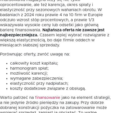
oprocentowanie, ale też karencja, okres spłaty i
elastyczność przy sezonowych wahaniach obrotu. W
badaniach z 2024 roku prawie 4 na 10 firm w Europie
odczuło wzrost stóp procentowych, a prawie 1/3
wskazywała wysokie ceny lub odsetki jako główną
barierę finansowania.
Najtańsza oferta nie zawsze jest
najbezpieczniejsza.
Czasem lepiej wybrać rozwiązanie z
większą elastycznością, bo daje firmie oddech w
miesiącach słabszej sprzedaży.
Porównując oferty, zwróć uwagę na:
całkowity koszt kapitału;
harmonogram spłat;
możliwość karencji;
wymagane zabezpieczenia;
elastyczność przy nadpłatach;
koszty dodatkowe związane z obsługą.
Warto patrzeć na
finansowanie
jako na element strategii,
a nie jedynie źródło pieniędzy na zakupy. Przy dobrze
dobranej konstrukcji pożyczka na zatowarowanie może
wspierać sprzedaż, zamiast ją obciążać. To ważne