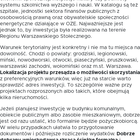
systemu szkolnictwa wyższego i nauki. W katalogu są też
szpitale, jednostki sektora finansów publicznych z
osobowością prawną oraz obywatelskie społeczności
energetyczne działające w OZE. Najważniejsze jest
jednak to, by inwestycja była realizowana na terenie
Regionu Warszawskiego Stołecznego.
Warunek terytorialny jest konkretny i nie ma tu miejsca na
dowolność. Chodzi o powiaty: grodziski, legionowski,
miński, nowodworski, otwocki, piaseczyński, pruszkowski,
warszawski zachodni, wołomiński oraz m.st. Warszawa.
Lokalizacja projektu przesądza o możliwości skorzystania
z preferencyjnych warunków, więc już na starcie warto
sprawdzić adres inwestycji. To szczególnie ważne przy
projektach rozproszonych albo takich, które obejmują
kilka nieruchomości.
Jeżeli planujesz inwestycję w budynku komunalnym,
obiekcie publicznym albo zasobie mieszkaniowym, dobrze
jest od razu ustalić, kto formalnie będzie pożyczkobiorcą.
W wielu przypadkach ułatwia to przygotowanie
dokumentów i późniejsze rozliczenie wydatków.
Dobrze