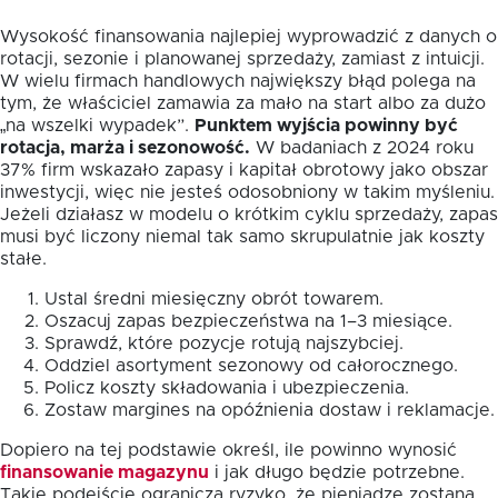
Wysokość finansowania najlepiej wyprowadzić z danych o
rotacji, sezonie i planowanej sprzedaży, zamiast z intuicji.
W wielu firmach handlowych największy błąd polega na
tym, że właściciel zamawia za mało na start albo za dużo
„na wszelki wypadek”.
Punktem wyjścia powinny być
rotacja, marża i sezonowość.
W badaniach z 2024 roku
37% firm wskazało zapasy i kapitał obrotowy jako obszar
inwestycji, więc nie jesteś odosobniony w takim myśleniu.
Jeżeli działasz w modelu o krótkim cyklu sprzedaży, zapas
musi być liczony niemal tak samo skrupulatnie jak koszty
stałe.
Ustal średni miesięczny obrót towarem.
Oszacuj zapas bezpieczeństwa na 1–3 miesiące.
Sprawdź, które pozycje rotują najszybciej.
Oddziel asortyment sezonowy od całorocznego.
Policz koszty składowania i ubezpieczenia.
Zostaw margines na opóźnienia dostaw i reklamacje.
Dopiero na tej podstawie określ, ile powinno wynosić
finansowanie magazynu
i jak długo będzie potrzebne.
Takie podejście ogranicza ryzyko, że pieniądze zostaną