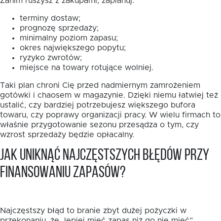
Zanim ruszysz z zakupami, zaplanuj:
terminy dostaw;
prognozę sprzedaży;
minimalny poziom zapasu;
okres największego popytu;
ryzyko zwrotów;
miejsce na towary rotujące wolniej.
Taki plan chroni Cię przed nadmiernym zamrożeniem
gotówki i chaosem w magazynie. Dzięki niemu łatwiej też
ustalić, czy bardziej potrzebujesz większego bufora
towaru, czy poprawy organizacji pracy. W wielu firmach to
właśnie przygotowanie sezonu przesądza o tym, czy
wzrost sprzedaży będzie opłacalny.
Jak uniknąć najczęstszych błędów przy
finansowaniu zapasów?
Najczęstszy błąd to branie zbyt dużej pożyczki w
przekonaniu, że „lepiej mieć zapas niż go nie mieć”.