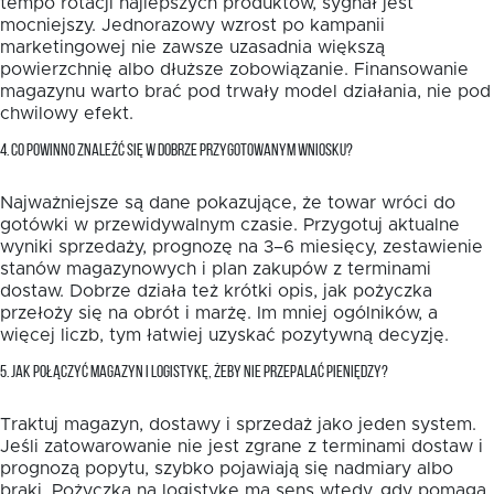
tempo rotacji najlepszych produktów, sygnał jest
mocniejszy. Jednorazowy wzrost po kampanii
marketingowej nie zawsze uzasadnia większą
powierzchnię albo dłuższe zobowiązanie. Finansowanie
magazynu warto brać pod trwały model działania, nie pod
chwilowy efekt.
4. CO POWINNO ZNALEŹĆ SIĘ W DOBRZE PRZYGOTOWANYM WNIOSKU?
Najważniejsze są dane pokazujące, że towar wróci do
gotówki w przewidywalnym czasie. Przygotuj aktualne
wyniki sprzedaży, prognozę na 3–6 miesięcy, zestawienie
stanów magazynowych i plan zakupów z terminami
dostaw. Dobrze działa też krótki opis, jak pożyczka
przełoży się na obrót i marżę. Im mniej ogólników, a
więcej liczb, tym łatwiej uzyskać pozytywną decyzję.
5. JAK POŁĄCZYĆ MAGAZYN I LOGISTYKĘ, ŻEBY NIE PRZEPALAĆ PIENIĘDZY?
Traktuj magazyn, dostawy i sprzedaż jako jeden system.
Jeśli zatowarowanie nie jest zgrane z terminami dostaw i
prognozą popytu, szybko pojawiają się nadmiary albo
braki. Pożyczka na logistykę ma sens wtedy, gdy pomaga