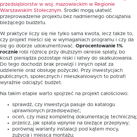
przedsiębiorstw w woj. mazowieckim w Regionie
Warszawskim Stołecznym
. Środki mogą ułatwić
przeprowadzenie projektu bez nadmiernego obciążania
bieżącego budżetu.
W praktyce liczy się nie tylko sama kwota, lecz także to,
czy projekt mieści się w wymaganiach programu i czy da
się go dobrze udokumentować.
Oprocentowanie 1%
rocznie
robi różnicę przy dłuższym okresie spłaty, bo
koszt pieniądza pozostaje niski i łatwy do skalkulowania.
Do tego dochodzi brak prowizji i innych opłat za
udzielenie oraz obsługę pożyczki. Przy inwestycjach
publicznych, społecznych i mieszkaniowych to potrafi
wyraźnie odciążyć budżet.
Na takim etapie warto spojrzeć na projekt całościowo:
sprawdź, czy inwestycja pasuje do katalogu
uprawnionych przedsięwzięć;
oceń, czy masz kompletną dokumentację techniczną;
przelicz, jak spłata wpłynie na bieżące przepływy;
porównaj warianty instalacji pod kątem mocy,
zużycia i miejsca montażu;