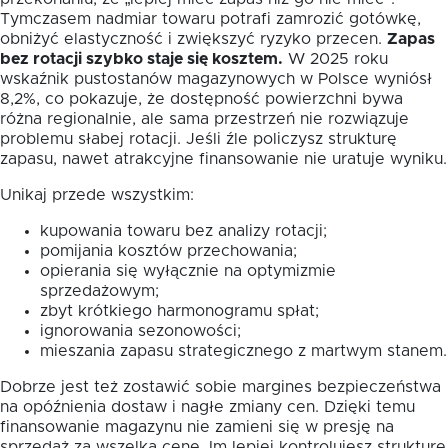
Tymczasem nadmiar towaru potrafi zamrozić gotówkę,
obniżyć elastyczność i zwiększyć ryzyko przecen.
Zapas
bez rotacji szybko staje się kosztem.
W 2025 roku
wskaźnik pustostanów magazynowych w Polsce wyniósł
8,2%, co pokazuje, że dostępność powierzchni bywa
różna regionalnie, ale sama przestrzeń nie rozwiązuje
problemu słabej rotacji. Jeśli źle policzysz strukturę
zapasu, nawet atrakcyjne finansowanie nie uratuje wyniku.
Unikaj przede wszystkim:
kupowania towaru bez analizy rotacji;
pomijania kosztów przechowania;
opierania się wyłącznie na optymizmie
sprzedażowym;
zbyt krótkiego harmonogramu spłat;
ignorowania sezonowości;
mieszania zapasu strategicznego z martwym stanem.
Dobrze jest też zostawić sobie margines bezpieczeństwa
na opóźnienia dostaw i nagłe zmiany cen. Dzięki temu
finansowanie magazynu nie zamieni się w presję na
sprzedaż za wszelką cenę. Im lepiej kontrolujesz strukturę