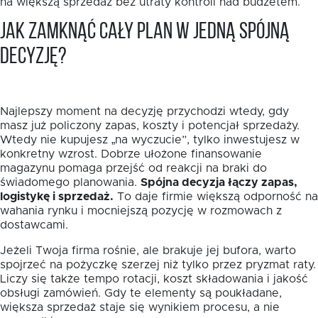
na większą sprzedaż bez utraty kontroli nad budżetem.
Jak zamknąć cały plan w jedną spójną
decyzję?
Najlepszy moment na decyzję przychodzi wtedy, gdy
masz już policzony zapas, koszty i potencjał sprzedaży.
Wtedy nie kupujesz „na wyczucie”, tylko inwestujesz w
konkretny wzrost. Dobrze ułożone finansowanie
magazynu pomaga przejść od reakcji na braki do
świadomego planowania.
Spójna decyzja łączy zapas,
logistykę i sprzedaż.
To daje firmie większą odporność na
wahania rynku i mocniejszą pozycję w rozmowach z
dostawcami.
Jeżeli Twoja firma rośnie, ale brakuje jej bufora, warto
spojrzeć na pożyczkę szerzej niż tylko przez pryzmat raty.
Liczy się także tempo rotacji, koszt składowania i jakość
obsługi zamówień. Gdy te elementy są poukładane,
większa sprzedaż staje się wynikiem procesu, a nie