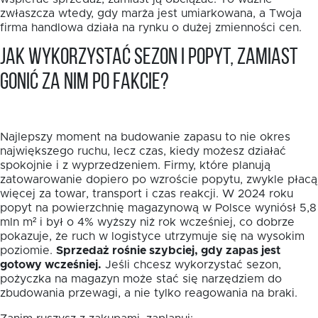
zwłaszcza wtedy, gdy marża jest umiarkowana, a Twoja
firma handlowa działa na rynku o dużej zmienności cen.
Jak wykorzystać sezon i popyt, zamiast
gonić za nim po fakcie?
Najlepszy moment na budowanie zapasu to nie okres
największego ruchu, lecz czas, kiedy możesz działać
spokojnie i z wyprzedzeniem. Firmy, które planują
zatowarowanie dopiero po wzroście popytu, zwykle płacą
więcej za towar, transport i czas reakcji. W 2024 roku
popyt na powierzchnię magazynową w Polsce wyniósł 5,8
mln m² i był o 4% wyższy niż rok wcześniej, co dobrze
pokazuje, że ruch w logistyce utrzymuje się na wysokim
poziomie.
Sprzedaż rośnie szybciej, gdy zapas jest
gotowy wcześniej.
Jeśli chcesz wykorzystać sezon,
pożyczka na magazyn może stać się narzędziem do
zbudowania przewagi, a nie tylko reagowania na braki.