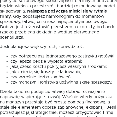
pokrycie sezonowego skoku zapasu, dla innych potrzebna
będzie większa przestrzeń i bardziej rozbudowany model
składowania.
Najlepsza pożyczka mieści się w rytmie
firmy.
Gdy dopasujesz harmonogram do momentów
sprzedaży, łatwiej unikniesz napięcia płynnościowego.
Dobrze jest też zostawić przestrzeń na korekty, bo handel
rzadko przebiega dokładnie według pierwotnego
scenariusza.
Jeśli planujesz większy ruch, sprawdź też:
czy potrzebujesz jednorazowego zastrzyku gotówki;
czy lepsza będzie wypłata etapami;
jaką część kosztu pokryjesz własnymi środkami;
jak zmienią się koszty składowania;
czy wzrośnie liczba zamówień;
czy magazyn i logistyka udźwigną skalę sprzedaży.
Dzięki takiemu podejściu łatwiej dobrać rozwiązanie
naprawdę wspierające rozwój. Właśnie wtedy pożyczka
na magazyn przestaje być prostą pomocą finansową, a
staje się elementem dobrze zaplanowanej ekspansji. Jeśli
potraktujesz ją strategicznie, możesz przygotować firmę