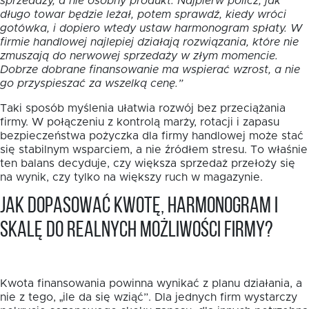
sprzedaży, a nie osobny produkt. Najpierw policz, jak
długo towar będzie leżał, potem sprawdź, kiedy wróci
gotówka, i dopiero wtedy ustaw harmonogram spłaty. W
firmie handlowej najlepiej działają rozwiązania, które nie
zmuszają do nerwowej sprzedaży w złym momencie.
Dobrze dobrane finansowanie ma wspierać wzrost, a nie
go przyspieszać za wszelką cenę.”
Taki sposób myślenia ułatwia rozwój bez przeciążania
firmy. W połączeniu z kontrolą marży, rotacji i zapasu
bezpieczeństwa pożyczka dla firmy handlowej może stać
się stabilnym wsparciem, a nie źródłem stresu. To właśnie
ten balans decyduje, czy większa sprzedaż przełoży się
na wynik, czy tylko na większy ruch w magazynie.
Jak dopasować kwotę, harmonogram i
skalę do realnych możliwości firmy?
Kwota finansowania powinna wynikać z planu działania, a
nie z tego, „ile da się wziąć”. Dla jednych firm wystarczy