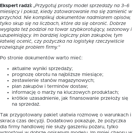
Ekspert radzi:
„Przygotuj prosty model sprzedaży na 3–6
miesięcy i pokaż, kiedy zatowarowanie ma się zamienić w
przychód. Nie komplikuj dokumentów nadmiarem opisów,
tylko skup się na liczbach, które da się obronić. Dobrze
wygląda też podział na towar szybkorotujący, sezonowy i
uzupełniający. Im bardziej logiczny plan zakupów, tym
łatwiej ocenić, czy pożyczka na logistykę rzeczywiście
rozwiązuje problem firmy.”
Po stronie dokumentów warto mieć:
aktualne wyniki sprzedaży;
prognozę obrotu na najbliższe miesiące;
zestawienie stanów magazynowych;
plan zakupów i terminów dostaw;
informację o marży na kluczowych produktach;
krótkie uzasadnienie, jak finansowanie przełoży się
na sprzedaż.
Tak przygotowany pakiet ułatwia rozmowę o warunkach i
skraca czas decyzji. Dodatkowo pokazuje, że pożyczka
dla firmy handlowej nie służy gaszeniu pożaru, tylko
wzrostowi w dobrze opisanym modelu. Im mniej chaosu w