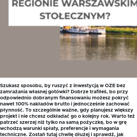
Szukasz sposobu, by ruszyć z inwestycją w OZE bez
zamrażania własnej gotówki? Dobrze trafiłeś, bo przy
odpowiednio dobranym finansowaniu możesz pokryć
nawet 100% nakładów brutto i jednocześnie zachować
płynność. To szczególnie ważne, gdy planujesz większy
projekt i nie chcesz odkładać go o kolejny rok. Warto też
patrzeć szerzej niż tylko na samą pożyczkę, bo w grę
wchodzą warunki spłaty, preferencje i wymagania
techniczne. Zostań tutaj chwilę dłużej i sprawdź, jak