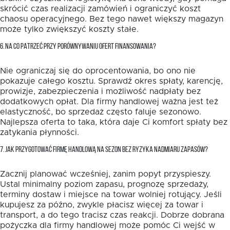
skrócić czas realizacji zamówień i ograniczyć koszt
chaosu operacyjnego. Bez tego nawet większy magazyn
może tylko zwiększyć koszty stałe.
6. NA CO PATRZEĆ PRZY PORÓWNYWANIU OFERT FINANSOWANIA?
Nie ograniczaj się do oprocentowania, bo ono nie
pokazuje całego kosztu. Sprawdź okres spłaty, karencję,
prowizje, zabezpieczenia i możliwość nadpłaty bez
dodatkowych opłat. Dla firmy handlowej ważna jest też
elastyczność, bo sprzedaż często faluje sezonowo.
Najlepsza oferta to taka, która daje Ci komfort spłaty bez
zatykania płynności.
7. JAK PRZYGOTOWAĆ FIRMĘ HANDLOWĄ NA SEZON BEZ RYZYKA NADMIARU ZAPASÓW?
Zacznij planować wcześniej, zanim popyt przyspieszy.
Ustal minimalny poziom zapasu, prognozę sprzedaży,
terminy dostaw i miejsce na towar wolniej rotujący. Jeśli
kupujesz za późno, zwykle płacisz więcej za towar i
transport, a do tego tracisz czas reakcji. Dobrze dobrana
pożyczka dla firmy handlowej może pomóc Ci wejść w