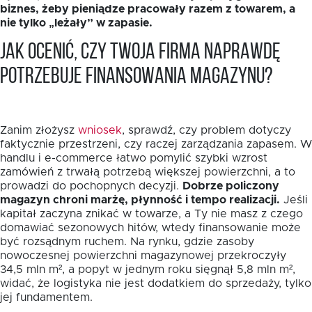
biznes, żeby pieniądze pracowały razem z towarem, a
nie tylko „leżały” w zapasie.
Jak ocenić, czy Twoja firma naprawdę
potrzebuje finansowania magazynu?
Zanim złożysz
wniosek
, sprawdź, czy problem dotyczy
faktycznie przestrzeni, czy raczej zarządzania zapasem. W
handlu i e-commerce łatwo pomylić szybki wzrost
zamówień z trwałą potrzebą większej powierzchni, a to
prowadzi do pochopnych decyzji.
Dobrze policzony
magazyn chroni marżę, płynność i tempo realizacji.
Jeśli
kapitał zaczyna znikać w towarze, a Ty nie masz z czego
domawiać sezonowych hitów, wtedy finansowanie może
być rozsądnym ruchem. Na rynku, gdzie zasoby
nowoczesnej powierzchni magazynowej przekroczyły
34,5 mln m², a popyt w jednym roku sięgnął 5,8 mln m²,
widać, że logistyka nie jest dodatkiem do sprzedaży, tylko
jej fundamentem.