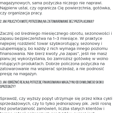
magazynowych, sama pożyczka niczego nie naprawi.
Najpierw ustal, czy ogranicza Cię powierzchnia, gotówka,
czy organizacja pracy.
2. JAK POLICZYĆ KWOTĘ POTRZEBNĄ NA ZATOWAROWANIE BEZ PRZEPŁACANIA?
Zacznij od średniego miesięcznego obrotu, sezonowości i
zapasu bezpieczeństwa na 1–3 miesiące. W praktyce
najlepiej rozdzielić towar szybkorotujący, sezonowy i
uzupełniający, bo każdy z nich wymaga innego poziomu
finansowania. Nie bierz kwoty „na zapas”, jeśli nie masz
planu jej wykorzystania, bo zamrozisz gotówkę w wolno
rotujących produktach. Dobrze policzona pożyczka na
zatowarowanie ma wspierać sprzedaż, a nie podnosić
presję na magazyn.
3. JAK ODRÓŻNIĆ REALNĄ POTRZEBĘ FINANSOWANIA MAGAZYNU OD CHWILOWEGO SKOKU
SPRZEDAŻY?
Sprawdź, czy wyższy popyt utrzymuje się przez kilka cykli
sprzedażowych, czy to tylko jednorazowy pik. Jeśli rosną
też powtarzalność zamówień, liczba stałych klientów i