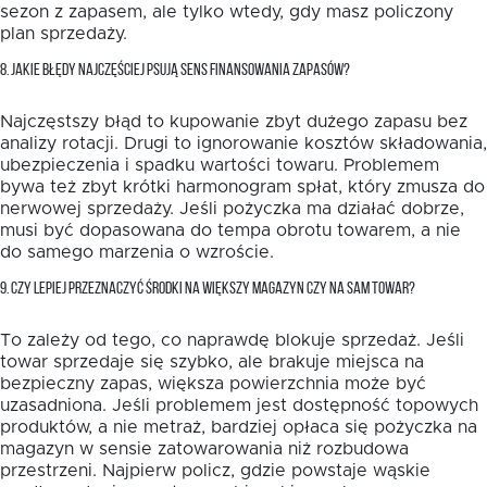
sezon z zapasem, ale tylko wtedy, gdy masz policzony
plan sprzedaży.
8. JAKIE BŁĘDY NAJCZĘŚCIEJ PSUJĄ SENS FINANSOWANIA ZAPASÓW?
Najczęstszy błąd to kupowanie zbyt dużego zapasu bez
analizy rotacji. Drugi to ignorowanie kosztów składowania,
ubezpieczenia i spadku wartości towaru. Problemem
bywa też zbyt krótki harmonogram spłat, który zmusza do
nerwowej sprzedaży. Jeśli pożyczka ma działać dobrze,
musi być dopasowana do tempa obrotu towarem, a nie
do samego marzenia o wzroście.
9. CZY LEPIEJ PRZEZNACZYĆ ŚRODKI NA WIĘKSZY MAGAZYN CZY NA SAM TOWAR?
To zależy od tego, co naprawdę blokuje sprzedaż. Jeśli
towar sprzedaje się szybko, ale brakuje miejsca na
bezpieczny zapas, większa powierzchnia może być
uzasadniona. Jeśli problemem jest dostępność topowych
produktów, a nie metraż, bardziej opłaca się pożyczka na
magazyn w sensie zatowarowania niż rozbudowa
przestrzeni. Najpierw policz, gdzie powstaje wąskie