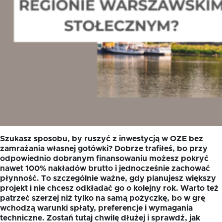
Szukasz sposobu, by ruszyć z inwestycją w OZE bez
zamrażania własnej gotówki? Dobrze trafiłeś, bo przy
odpowiednio dobranym finansowaniu możesz pokryć
nawet 100% nakładów brutto i jednocześnie zachować
płynność. To szczególnie ważne, gdy planujesz większy
projekt i nie chcesz odkładać go o kolejny rok. Warto też
patrzeć szerzej niż tylko na samą pożyczkę, bo w grę
wchodzą warunki spłaty, preferencje i wymagania
techniczne. Zostań tutaj chwilę dłużej i sprawdź, jak