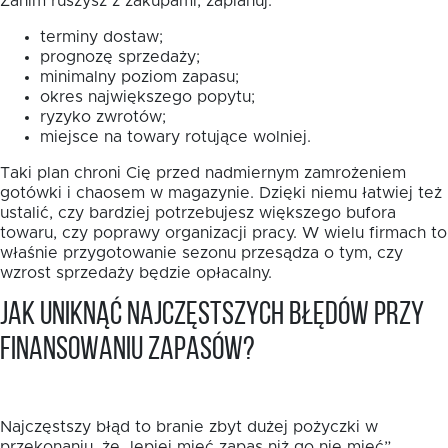
Zanim ruszysz z zakupami, zaplanuj:
terminy dostaw;
prognozę sprzedaży;
minimalny poziom zapasu;
okres największego popytu;
ryzyko zwrotów;
miejsce na towary rotujące wolniej.
Taki plan chroni Cię przed nadmiernym zamrożeniem
gotówki i chaosem w magazynie. Dzięki niemu łatwiej też
ustalić, czy bardziej potrzebujesz większego bufora
towaru, czy poprawy organizacji pracy. W wielu firmach to
właśnie przygotowanie sezonu przesądza o tym, czy
wzrost sprzedaży będzie opłacalny.
Jak uniknąć najczęstszych błędów przy
finansowaniu zapasów?
Najczęstszy błąd to branie zbyt dużej pożyczki w
przekonaniu, że „lepiej mieć zapas niż go nie mieć”.