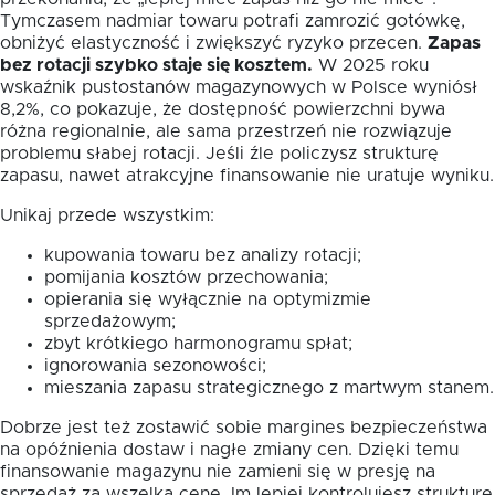
Tymczasem nadmiar towaru potrafi zamrozić gotówkę,
obniżyć elastyczność i zwiększyć ryzyko przecen.
Zapas
bez rotacji szybko staje się kosztem.
W 2025 roku
wskaźnik pustostanów magazynowych w Polsce wyniósł
8,2%, co pokazuje, że dostępność powierzchni bywa
różna regionalnie, ale sama przestrzeń nie rozwiązuje
problemu słabej rotacji. Jeśli źle policzysz strukturę
zapasu, nawet atrakcyjne finansowanie nie uratuje wyniku.
Unikaj przede wszystkim:
kupowania towaru bez analizy rotacji;
pomijania kosztów przechowania;
opierania się wyłącznie na optymizmie
sprzedażowym;
zbyt krótkiego harmonogramu spłat;
ignorowania sezonowości;
mieszania zapasu strategicznego z martwym stanem.
Dobrze jest też zostawić sobie margines bezpieczeństwa
na opóźnienia dostaw i nagłe zmiany cen. Dzięki temu
finansowanie magazynu nie zamieni się w presję na
sprzedaż za wszelką cenę. Im lepiej kontrolujesz strukturę