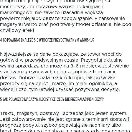
tempo rotacji najlepszych produktów, sygnał jest
mocniejszy. Jednorazowy wzrost po kampanii
marketingowej nie zawsze uzasadnia większą
powierzchnię albo dłuższe zobowiązanie. Finansowanie
magazynu warto brać pod trwały model działania, nie pod
chwilowy efekt.
4. CO POWINNO ZNALEŹĆ SIĘ W DOBRZE PRZYGOTOWANYM WNIOSKU?
Najważniejsze są dane pokazujące, że towar wróci do
gotówki w przewidywalnym czasie. Przygotuj aktualne
wyniki sprzedaży, prognozę na 3–6 miesięcy, zestawienie
stanów magazynowych i plan zakupów z terminami
dostaw. Dobrze działa też krótki opis, jak pożyczka
przełoży się na obrót i marżę. Im mniej ogólników, a
więcej liczb, tym łatwiej uzyskać pozytywną decyzję.
5. JAK POŁĄCZYĆ MAGAZYN I LOGISTYKĘ, ŻEBY NIE PRZEPALAĆ PIENIĘDZY?
Traktuj magazyn, dostawy i sprzedaż jako jeden system.
Jeśli zatowarowanie nie jest zgrane z terminami dostaw i
prognozą popytu, szybko pojawiają się nadmiary albo
braki. Pożyczka na logistykę ma sens wtedy, gdy pomaga