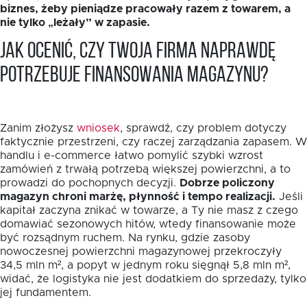
biznes, żeby pieniądze pracowały razem z towarem, a
nie tylko „leżały” w zapasie.
Jak ocenić, czy Twoja firma naprawdę
potrzebuje finansowania magazynu?
Zanim złożysz
wniosek
, sprawdź, czy problem dotyczy
faktycznie przestrzeni, czy raczej zarządzania zapasem. W
handlu i e-commerce łatwo pomylić szybki wzrost
zamówień z trwałą potrzebą większej powierzchni, a to
prowadzi do pochopnych decyzji.
Dobrze policzony
magazyn chroni marżę, płynność i tempo realizacji.
Jeśli
kapitał zaczyna znikać w towarze, a Ty nie masz z czego
domawiać sezonowych hitów, wtedy finansowanie może
być rozsądnym ruchem. Na rynku, gdzie zasoby
nowoczesnej powierzchni magazynowej przekroczyły
34,5 mln m², a popyt w jednym roku sięgnął 5,8 mln m²,
widać, że logistyka nie jest dodatkiem do sprzedaży, tylko
jej fundamentem.