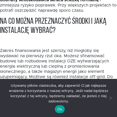
dobrany wnioskodawca skraca ścieżkę formalną
i
zmniejsza ryzyko poprawek. Przy większych projektach to
potrafi oszczędzić naprawdę sporo czasu.
Na co można przeznaczyć środki i jaką
instalację wybrać?
Zakres finansowania jest szerszy, niż mogłoby się
wydawać na pierwszy rzut oka. Możesz sfinansować
budowę lub rozbudowę instalacji OZE wytwarzających
energię elektryczną lub cieplną z promieniowania
słonecznego, a także magazyn energii jako element
uzupełniający. Możliwe są również instalacje off-grid. Do
10% wydatków kwalifikowalnych można przeznaczyć na
Używamy plików ciasteczka, aby zapewnić Ci jak najlepsze
przyłączenie źródeł OZE do sieci energetycznych lub
wrażenia z korzystania z naszej witryny. Jeśli nadal będziesz
ciepłowniczych.
korzystać z tej witryny, będziemy zakładać, że jesteś z niej
zadowolony.
Wybór samej technologii warto oprzeć nie na modzie,
lecz na realnym profilu zużycia energii. W projektach
Ok
publicznych i mieszkaniowych fotowoltaika często