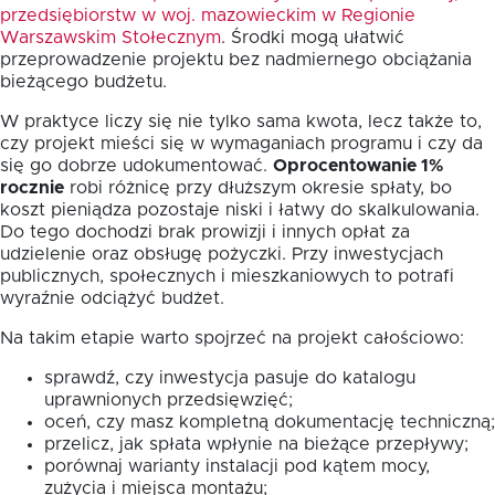
przedsiębiorstw w woj. mazowieckim w Regionie
Warszawskim Stołecznym
. Środki mogą ułatwić
przeprowadzenie projektu bez nadmiernego obciążania
bieżącego budżetu.
W praktyce liczy się nie tylko sama kwota, lecz także to,
czy projekt mieści się w wymaganiach programu i czy da
się go dobrze udokumentować.
Oprocentowanie 1%
rocznie
robi różnicę przy dłuższym okresie spłaty, bo
koszt pieniądza pozostaje niski i łatwy do skalkulowania.
Do tego dochodzi brak prowizji i innych opłat za
udzielenie oraz obsługę pożyczki. Przy inwestycjach
publicznych, społecznych i mieszkaniowych to potrafi
wyraźnie odciążyć budżet.
Na takim etapie warto spojrzeć na projekt całościowo:
sprawdź, czy inwestycja pasuje do katalogu
uprawnionych przedsięwzięć;
oceń, czy masz kompletną dokumentację techniczną;
przelicz, jak spłata wpłynie na bieżące przepływy;
porównaj warianty instalacji pod kątem mocy,
zużycia i miejsca montażu;