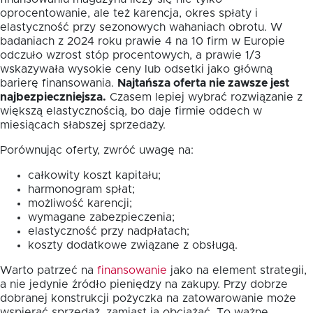
oprocentowanie, ale też karencja, okres spłaty i
elastyczność przy sezonowych wahaniach obrotu. W
badaniach z 2024 roku prawie 4 na 10 firm w Europie
odczuło wzrost stóp procentowych, a prawie 1/3
wskazywała wysokie ceny lub odsetki jako główną
barierę finansowania.
Najtańsza oferta nie zawsze jest
najbezpieczniejsza.
Czasem lepiej wybrać rozwiązanie z
większą elastycznością, bo daje firmie oddech w
miesiącach słabszej sprzedaży.
Porównując oferty, zwróć uwagę na:
całkowity koszt kapitału;
harmonogram spłat;
możliwość karencji;
wymagane zabezpieczenia;
elastyczność przy nadpłatach;
koszty dodatkowe związane z obsługą.
Warto patrzeć na
finansowanie
jako na element strategii,
a nie jedynie źródło pieniędzy na zakupy. Przy dobrze
dobranej konstrukcji pożyczka na zatowarowanie może
wspierać sprzedaż, zamiast ją obciążać. To ważne