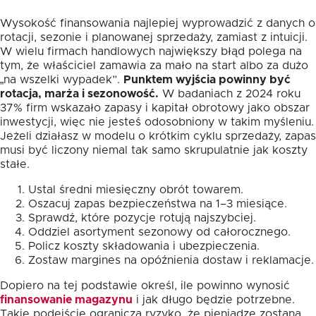
Wysokość finansowania najlepiej wyprowadzić z danych o
rotacji, sezonie i planowanej sprzedaży, zamiast z intuicji.
W wielu firmach handlowych największy błąd polega na
tym, że właściciel zamawia za mało na start albo za dużo
„na wszelki wypadek”.
Punktem wyjścia powinny być
rotacja, marża i sezonowość.
W badaniach z 2024 roku
37% firm wskazało zapasy i kapitał obrotowy jako obszar
inwestycji, więc nie jesteś odosobniony w takim myśleniu.
Jeżeli działasz w modelu o krótkim cyklu sprzedaży, zapas
musi być liczony niemal tak samo skrupulatnie jak koszty
stałe.
Ustal średni miesięczny obrót towarem.
Oszacuj zapas bezpieczeństwa na 1–3 miesiące.
Sprawdź, które pozycje rotują najszybciej.
Oddziel asortyment sezonowy od całorocznego.
Policz koszty składowania i ubezpieczenia.
Zostaw margines na opóźnienia dostaw i reklamacje.
Dopiero na tej podstawie określ, ile powinno wynosić
finansowanie magazynu
i jak długo będzie potrzebne.
Takie podejście ogranicza ryzyko, że pieniądze zostaną