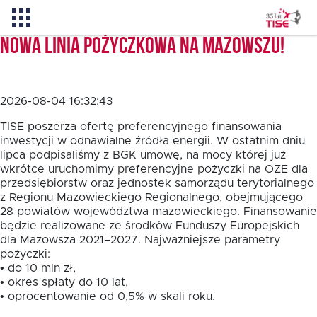
Nowa linia pożyczkowa na Mazowszu!
Aktualności
2026-08-04 16:32:43
O TISE
TISE poszerza ofertę preferencyjnego finansowania
inwestycji w odnawialne źródła energii. W ostatnim dniu
lipca podpisaliśmy z BGK umowę, na mocy której już
wkrótce uruchomimy preferencyjne pożyczki na OZE dla
Dlaczego TISE?
przedsiębiorstw oraz jednostek samorządu terytorialnego
z Regionu Mazowieckiego Regionalnego, obejmującego
28 powiatów województwa mazowieckiego. Finansowanie
Pożyczka rozwojowa TISE – NOWOŚĆ!
będzie realizowane ze środków Funduszy Europejskich
dla Mazowsza 2021–2027. Najważniejsze parametry
pożyczki:
Oferta dla MSP
• do 10 mln zł,
• okres spłaty do 10 lat,
• oprocentowanie od 0,5% w skali roku.
Oferta dla NGO/PES