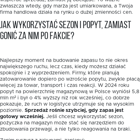
zwłaszcza wtedy, gdy marża jest umiarkowana, a Twoja
firma handlowa działa na rynku o dużej zmienności cen.
Jak wykorzystać sezon i popyt, zamiast
gonić za nim po fakcie?
Najlepszy moment na budowanie zapasu to nie okres
największego ruchu, lecz czas, kiedy możesz działać
spokojnie i z wyprzedzeniem. Firmy, które planują
zatowarowanie dopiero po wzroście popytu, zwykle płacą
więcej za towar, transport i czas reakcji. W 2024 roku
popyt na powierzchnię magazynową w Polsce wyniósł 5,8
mln m² i był o 4% wyższy niż rok wcześniej, co dobrze
pokazuje, że ruch w logistyce utrzymuje się na wysokim
poziomie.
Sprzedaż rośnie szybciej, gdy zapas jest
gotowy wcześniej.
Jeśli chcesz wykorzystać sezon,
pożyczka na magazyn może stać się narzędziem do
zbudowania przewagi, a nie tylko reagowania na braki.