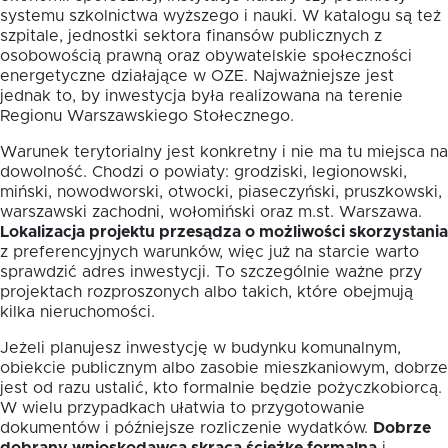
systemu szkolnictwa wyższego i nauki. W katalogu są też
szpitale, jednostki sektora finansów publicznych z
osobowością prawną oraz obywatelskie społeczności
energetyczne działające w OZE. Najważniejsze jest
jednak to, by inwestycja była realizowana na terenie
Regionu Warszawskiego Stołecznego.
Warunek terytorialny jest konkretny i nie ma tu miejsca na
dowolność. Chodzi o powiaty: grodziski, legionowski,
miński, nowodworski, otwocki, piaseczyński, pruszkowski,
warszawski zachodni, wołomiński oraz m.st. Warszawa.
Lokalizacja projektu przesądza o możliwości skorzystania
z preferencyjnych warunków, więc już na starcie warto
sprawdzić adres inwestycji. To szczególnie ważne przy
projektach rozproszonych albo takich, które obejmują
kilka nieruchomości.
Jeżeli planujesz inwestycję w budynku komunalnym,
obiekcie publicznym albo zasobie mieszkaniowym, dobrze
jest od razu ustalić, kto formalnie będzie pożyczkobiorcą.
W wielu przypadkach ułatwia to przygotowanie
dokumentów i późniejsze rozliczenie wydatków.
Dobrze