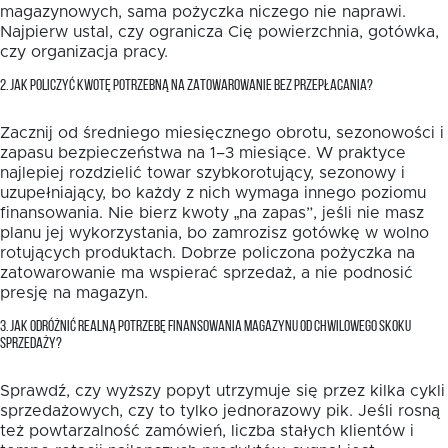
magazynowych, sama pożyczka niczego nie naprawi.
Najpierw ustal, czy ogranicza Cię powierzchnia, gotówka,
czy organizacja pracy.
2. JAK POLICZYĆ KWOTĘ POTRZEBNĄ NA ZATOWAROWANIE BEZ PRZEPŁACANIA?
Zacznij od średniego miesięcznego obrotu, sezonowości i
zapasu bezpieczeństwa na 1–3 miesiące. W praktyce
najlepiej rozdzielić towar szybkorotujący, sezonowy i
uzupełniający, bo każdy z nich wymaga innego poziomu
finansowania. Nie bierz kwoty „na zapas”, jeśli nie masz
planu jej wykorzystania, bo zamrozisz gotówkę w wolno
rotujących produktach. Dobrze policzona pożyczka na
zatowarowanie ma wspierać sprzedaż, a nie podnosić
presję na magazyn.
3. JAK ODRÓŻNIĆ REALNĄ POTRZEBĘ FINANSOWANIA MAGAZYNU OD CHWILOWEGO SKOKU
SPRZEDAŻY?
Sprawdź, czy wyższy popyt utrzymuje się przez kilka cykli
sprzedażowych, czy to tylko jednorazowy pik. Jeśli rosną
też powtarzalność zamówień, liczba stałych klientów i