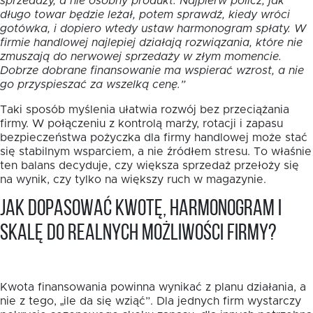
sprzedaży, a nie osobny produkt. Najpierw policz, jak
długo towar będzie leżał, potem sprawdź, kiedy wróci
gotówka, i dopiero wtedy ustaw harmonogram spłaty. W
firmie handlowej najlepiej działają rozwiązania, które nie
zmuszają do nerwowej sprzedaży w złym momencie.
Dobrze dobrane finansowanie ma wspierać wzrost, a nie
go przyspieszać za wszelką cenę.”
Taki sposób myślenia ułatwia rozwój bez przeciążania
firmy. W połączeniu z kontrolą marży, rotacji i zapasu
bezpieczeństwa pożyczka dla firmy handlowej może stać
się stabilnym wsparciem, a nie źródłem stresu. To właśnie
ten balans decyduje, czy większa sprzedaż przełoży się
na wynik, czy tylko na większy ruch w magazynie.
Jak dopasować kwotę, harmonogram i
skalę do realnych możliwości firmy?
Kwota finansowania powinna wynikać z planu działania, a
nie z tego, „ile da się wziąć”. Dla jednych firm wystarczy