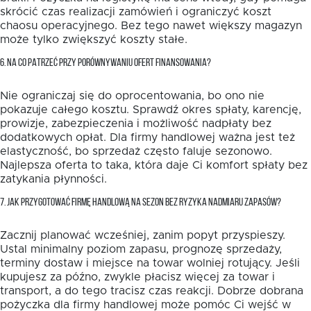
skrócić czas realizacji zamówień i ograniczyć koszt
chaosu operacyjnego. Bez tego nawet większy magazyn
może tylko zwiększyć koszty stałe.
6. NA CO PATRZEĆ PRZY PORÓWNYWANIU OFERT FINANSOWANIA?
Nie ograniczaj się do oprocentowania, bo ono nie
pokazuje całego kosztu. Sprawdź okres spłaty, karencję,
prowizje, zabezpieczenia i możliwość nadpłaty bez
dodatkowych opłat. Dla firmy handlowej ważna jest też
elastyczność, bo sprzedaż często faluje sezonowo.
Najlepsza oferta to taka, która daje Ci komfort spłaty bez
zatykania płynności.
7. JAK PRZYGOTOWAĆ FIRMĘ HANDLOWĄ NA SEZON BEZ RYZYKA NADMIARU ZAPASÓW?
Zacznij planować wcześniej, zanim popyt przyspieszy.
Ustal minimalny poziom zapasu, prognozę sprzedaży,
terminy dostaw i miejsce na towar wolniej rotujący. Jeśli
kupujesz za późno, zwykle płacisz więcej za towar i
transport, a do tego tracisz czas reakcji. Dobrze dobrana
pożyczka dla firmy handlowej może pomóc Ci wejść w