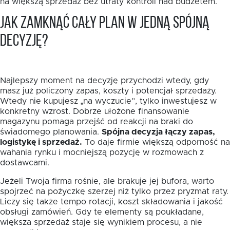
na większą sprzedaż bez utraty kontroli nad budżetem.
Jak zamknąć cały plan w jedną spójną
decyzję?
Najlepszy moment na decyzję przychodzi wtedy, gdy
masz już policzony zapas, koszty i potencjał sprzedaży.
Wtedy nie kupujesz „na wyczucie”, tylko inwestujesz w
konkretny wzrost. Dobrze ułożone finansowanie
magazynu pomaga przejść od reakcji na braki do
świadomego planowania.
Spójna decyzja łączy zapas,
logistykę i sprzedaż.
To daje firmie większą odporność na
wahania rynku i mocniejszą pozycję w rozmowach z
dostawcami.
Jeżeli Twoja firma rośnie, ale brakuje jej bufora, warto
spojrzeć na pożyczkę szerzej niż tylko przez pryzmat raty.
Liczy się także tempo rotacji, koszt składowania i jakość
obsługi zamówień. Gdy te elementy są poukładane,
większa sprzedaż staje się wynikiem procesu, a nie