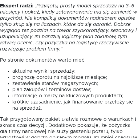
Ekspert radzi:
„Przygotuj prosty model sprzedaży na 3–6
miesięcy i pokaż, kiedy zatowarowanie ma się zamienić w
przychód. Nie komplikuj dokumentów nadmiarem opisów,
tylko skup się na liczbach, które da się obronić. Dobrze
wygląda też podział na towar szybkorotujący, sezonowy i
uzupełniający. Im bardziej logiczny plan zakupów, tym
łatwiej ocenić, czy pożyczka na logistykę rzeczywiście
rozwiązuje problem firmy.”
Po stronie dokumentów warto mieć:
aktualne wyniki sprzedaży;
prognozę obrotu na najbliższe miesiące;
zestawienie stanów magazynowych;
plan zakupów i terminów dostaw;
informację o marży na kluczowych produktach;
krótkie uzasadnienie, jak finansowanie przełoży się
na sprzedaż.
Tak przygotowany pakiet ułatwia rozmowę o warunkach i
skraca czas decyzji. Dodatkowo pokazuje, że pożyczka
dla firmy handlowej nie służy gaszeniu pożaru, tylko
wzrostowi w dobrze opisanym modelu. Im mniej chaosu w