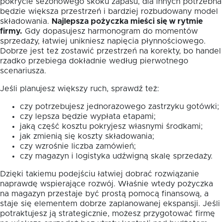
pokrycie sezonowego skoku zapasu, dla innych potrzebna
będzie większa przestrzeń i bardziej rozbudowany model
składowania.
Najlepsza pożyczka mieści się w rytmie
firmy.
Gdy dopasujesz harmonogram do momentów
sprzedaży, łatwiej unikniesz napięcia płynnościowego.
Dobrze jest też zostawić przestrzeń na korekty, bo handel
rzadko przebiega dokładnie według pierwotnego
scenariusza.
Jeśli planujesz większy ruch, sprawdź też:
czy potrzebujesz jednorazowego zastrzyku gotówki;
czy lepsza będzie wypłata etapami;
jaką część kosztu pokryjesz własnymi środkami;
jak zmienią się koszty składowania;
czy wzrośnie liczba zamówień;
czy magazyn i logistyka udźwigną skalę sprzedaży.
Dzięki takiemu podejściu łatwiej dobrać rozwiązanie
naprawdę wspierające rozwój. Właśnie wtedy pożyczka
na magazyn przestaje być prostą pomocą finansową, a
staje się elementem dobrze zaplanowanej ekspansji. Jeśli
potraktujesz ją strategicznie, możesz przygotować firmę