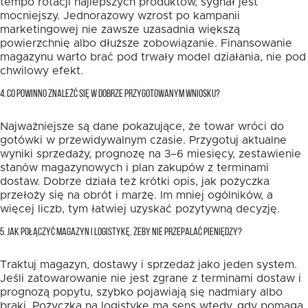
tempo rotacji najlepszych produktów, sygnał jest
mocniejszy. Jednorazowy wzrost po kampanii
marketingowej nie zawsze uzasadnia większą
powierzchnię albo dłuższe zobowiązanie. Finansowanie
magazynu warto brać pod trwały model działania, nie pod
chwilowy efekt.
4. CO POWINNO ZNALEŹĆ SIĘ W DOBRZE PRZYGOTOWANYM WNIOSKU?
Najważniejsze są dane pokazujące, że towar wróci do
gotówki w przewidywalnym czasie. Przygotuj aktualne
wyniki sprzedaży, prognozę na 3–6 miesięcy, zestawienie
stanów magazynowych i plan zakupów z terminami
dostaw. Dobrze działa też krótki opis, jak pożyczka
przełoży się na obrót i marżę. Im mniej ogólników, a
więcej liczb, tym łatwiej uzyskać pozytywną decyzję.
5. JAK POŁĄCZYĆ MAGAZYN I LOGISTYKĘ, ŻEBY NIE PRZEPALAĆ PIENIĘDZY?
Traktuj magazyn, dostawy i sprzedaż jako jeden system.
Jeśli zatowarowanie nie jest zgrane z terminami dostaw i
prognozą popytu, szybko pojawiają się nadmiary albo
braki. Pożyczka na logistykę ma sens wtedy, gdy pomaga