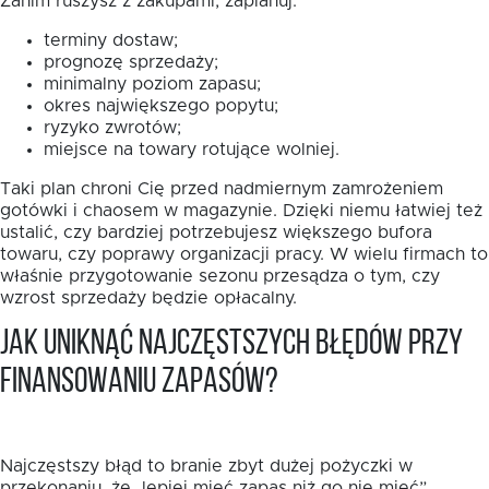
Zanim ruszysz z zakupami, zaplanuj:
terminy dostaw;
prognozę sprzedaży;
minimalny poziom zapasu;
okres największego popytu;
ryzyko zwrotów;
miejsce na towary rotujące wolniej.
Taki plan chroni Cię przed nadmiernym zamrożeniem
gotówki i chaosem w magazynie. Dzięki niemu łatwiej też
ustalić, czy bardziej potrzebujesz większego bufora
towaru, czy poprawy organizacji pracy. W wielu firmach to
właśnie przygotowanie sezonu przesądza o tym, czy
wzrost sprzedaży będzie opłacalny.
Jak uniknąć najczęstszych błędów przy
finansowaniu zapasów?
Najczęstszy błąd to branie zbyt dużej pożyczki w
przekonaniu, że „lepiej mieć zapas niż go nie mieć”.