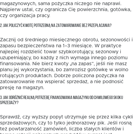
magazynowych, sama pożyczka niczego nie naprawi.
Najpierw ustal, czy ogranicza Cię powierzchnia, gotówka,
czy organizacja pracy.
2. JAK POLICZYĆ KWOTĘ POTRZEBNĄ NA ZATOWAROWANIE BEZ PRZEPŁACANIA?
Zacznij od średniego miesięcznego obrotu, sezonowości i
zapasu bezpieczeństwa na 1–3 miesiące. W praktyce
najlepiej rozdzielić towar szybkorotujący, sezonowy i
uzupełniający, bo każdy z nich wymaga innego poziomu
finansowania. Nie bierz kwoty „na zapas”, jeśli nie masz
planu jej wykorzystania, bo zamrozisz gotówkę w wolno
rotujących produktach. Dobrze policzona pożyczka na
zatowarowanie ma wspierać sprzedaż, a nie podnosić
presję na magazyn.
3. JAK ODRÓŻNIĆ REALNĄ POTRZEBĘ FINANSOWANIA MAGAZYNU OD CHWILOWEGO SKOKU
SPRZEDAŻY?
Sprawdź, czy wyższy popyt utrzymuje się przez kilka cykli
sprzedażowych, czy to tylko jednorazowy pik. Jeśli rosną
też powtarzalność zamówień, liczba stałych klientów i