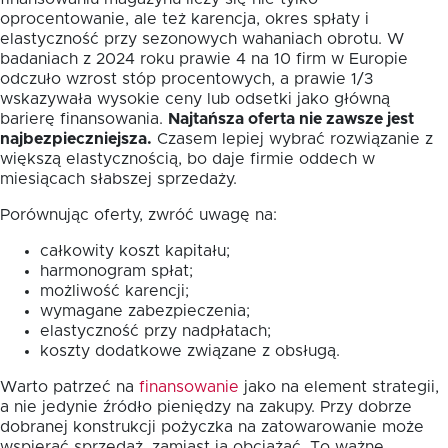
oprocentowanie, ale też karencja, okres spłaty i
elastyczność przy sezonowych wahaniach obrotu. W
badaniach z 2024 roku prawie 4 na 10 firm w Europie
odczuło wzrost stóp procentowych, a prawie 1/3
wskazywała wysokie ceny lub odsetki jako główną
barierę finansowania.
Najtańsza oferta nie zawsze jest
najbezpieczniejsza.
Czasem lepiej wybrać rozwiązanie z
większą elastycznością, bo daje firmie oddech w
miesiącach słabszej sprzedaży.
Porównując oferty, zwróć uwagę na:
całkowity koszt kapitału;
harmonogram spłat;
możliwość karencji;
wymagane zabezpieczenia;
elastyczność przy nadpłatach;
koszty dodatkowe związane z obsługą.
Warto patrzeć na
finansowanie
jako na element strategii,
a nie jedynie źródło pieniędzy na zakupy. Przy dobrze
dobranej konstrukcji pożyczka na zatowarowanie może
wspierać sprzedaż, zamiast ją obciążać. To ważne