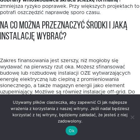
dobrany wnioskodawca skraca ścieżkę formalną
i
zmniejsza ryzyko poprawek. Przy większych projektach to
potrafi oszczędzić naprawdę sporo czasu.
Na co można przeznaczyć środki i jaką
instalację wybrać?
Zakres finansowania jest szerszy, niż mogłoby się
wydawać na pierwszy rzut oka. Możesz sfinansować
budowę lub rozbudowę instalacji OZE wytwarzających
energię elektryczną lub cieplną z promieniowania
słonecznego, a także magazyn energii jako element
uzupełniający. Możliwe są również instalacje off-grid. Do
10% wydatków kwalifikowalnych można przeznaczyć na
Używamy plików ciasteczka, aby zapewnić Ci jak najlepsze
przyłączenie źródeł OZE do sieci energetycznych lub
wrażenia z korzystania z naszej witryny. Jeśli nadal będziesz
ciepłowniczych.
korzystać z tej witryny, będziemy zakładać, że jesteś z niej
zadowolony.
Wybór samej technologii warto oprzeć nie na modzie,
lecz na realnym profilu zużycia energii. W projektach
Ok
publicznych i mieszkaniowych fotowoltaika często