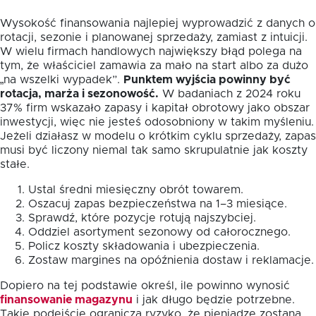
Wysokość finansowania najlepiej wyprowadzić z danych o
rotacji, sezonie i planowanej sprzedaży, zamiast z intuicji.
W wielu firmach handlowych największy błąd polega na
tym, że właściciel zamawia za mało na start albo za dużo
„na wszelki wypadek”.
Punktem wyjścia powinny być
rotacja, marża i sezonowość.
W badaniach z 2024 roku
37% firm wskazało zapasy i kapitał obrotowy jako obszar
inwestycji, więc nie jesteś odosobniony w takim myśleniu.
Jeżeli działasz w modelu o krótkim cyklu sprzedaży, zapas
musi być liczony niemal tak samo skrupulatnie jak koszty
stałe.
Ustal średni miesięczny obrót towarem.
Oszacuj zapas bezpieczeństwa na 1–3 miesiące.
Sprawdź, które pozycje rotują najszybciej.
Oddziel asortyment sezonowy od całorocznego.
Policz koszty składowania i ubezpieczenia.
Zostaw margines na opóźnienia dostaw i reklamacje.
Dopiero na tej podstawie określ, ile powinno wynosić
finansowanie magazynu
i jak długo będzie potrzebne.
Takie podejście ogranicza ryzyko, że pieniądze zostaną