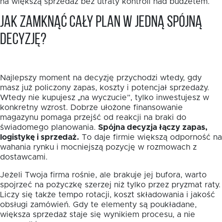
na większą sprzedaż bez utraty kontroli nad budżetem.
Jak zamknąć cały plan w jedną spójną
decyzję?
Najlepszy moment na decyzję przychodzi wtedy, gdy
masz już policzony zapas, koszty i potencjał sprzedaży.
Wtedy nie kupujesz „na wyczucie”, tylko inwestujesz w
konkretny wzrost. Dobrze ułożone finansowanie
magazynu pomaga przejść od reakcji na braki do
świadomego planowania.
Spójna decyzja łączy zapas,
logistykę i sprzedaż.
To daje firmie większą odporność na
wahania rynku i mocniejszą pozycję w rozmowach z
dostawcami.
Jeżeli Twoja firma rośnie, ale brakuje jej bufora, warto
spojrzeć na pożyczkę szerzej niż tylko przez pryzmat raty.
Liczy się także tempo rotacji, koszt składowania i jakość
obsługi zamówień. Gdy te elementy są poukładane,
większa sprzedaż staje się wynikiem procesu, a nie