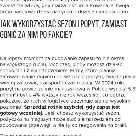
zwłaszcza wtedy, gdy marża jest umiarkowana, a Twoja
firma handlowa działa na rynku o dużej zmienności cen.
Jak wykorzystać sezon i popyt, zamiast
gonić za nim po fakcie?
Najlepszy moment na budowanie zapasu to nie okres
największego ruchu, lecz czas, kiedy możesz działać
spokojnie i z wyprzedzeniem. Firmy, które planują
zatowarowanie dopiero po wzroście popytu, zwykle płacą
więcej za towar, transport i czas reakcji. W 2024 roku
popyt na powierzchnię magazynową w Polsce wyniósł 5,8
mln m² i był o 4% wyższy niż rok wcześniej, co dobrze
pokazuje, że ruch w logistyce utrzymuje się na wysokim
poziomie.
Sprzedaż rośnie szybciej, gdy zapas jest
gotowy wcześniej.
Jeśli chcesz wykorzystać sezon,
pożyczka na magazyn może stać się narzędziem do
zbudowania przewagi, a nie tylko reagowania na braki.