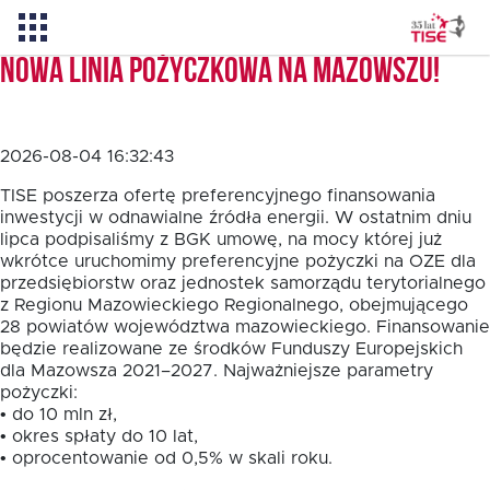
Nowa linia pożyczkowa na Mazowszu!
Aktualności
2026-08-04 16:32:43
O TISE
TISE poszerza ofertę preferencyjnego finansowania
inwestycji w odnawialne źródła energii. W ostatnim dniu
lipca podpisaliśmy z BGK umowę, na mocy której już
wkrótce uruchomimy preferencyjne pożyczki na OZE dla
Dlaczego TISE?
przedsiębiorstw oraz jednostek samorządu terytorialnego
z Regionu Mazowieckiego Regionalnego, obejmującego
28 powiatów województwa mazowieckiego. Finansowanie
Pożyczka rozwojowa TISE – NOWOŚĆ!
będzie realizowane ze środków Funduszy Europejskich
dla Mazowsza 2021–2027. Najważniejsze parametry
pożyczki:
Oferta dla MSP
• do 10 mln zł,
• okres spłaty do 10 lat,
• oprocentowanie od 0,5% w skali roku.
Oferta dla NGO/PES