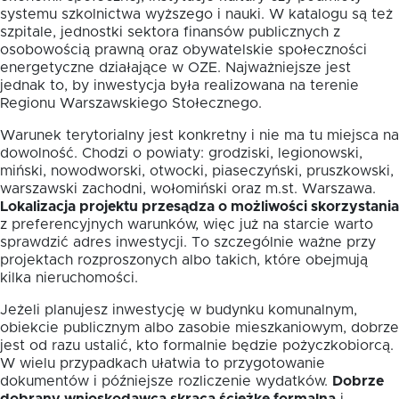
systemu szkolnictwa wyższego i nauki. W katalogu są też
szpitale, jednostki sektora finansów publicznych z
osobowością prawną oraz obywatelskie społeczności
energetyczne działające w OZE. Najważniejsze jest
jednak to, by inwestycja była realizowana na terenie
Regionu Warszawskiego Stołecznego.
Warunek terytorialny jest konkretny i nie ma tu miejsca na
dowolność. Chodzi o powiaty: grodziski, legionowski,
miński, nowodworski, otwocki, piaseczyński, pruszkowski,
warszawski zachodni, wołomiński oraz m.st. Warszawa.
Lokalizacja projektu przesądza o możliwości skorzystania
z preferencyjnych warunków, więc już na starcie warto
sprawdzić adres inwestycji. To szczególnie ważne przy
projektach rozproszonych albo takich, które obejmują
kilka nieruchomości.
Jeżeli planujesz inwestycję w budynku komunalnym,
obiekcie publicznym albo zasobie mieszkaniowym, dobrze
jest od razu ustalić, kto formalnie będzie pożyczkobiorcą.
W wielu przypadkach ułatwia to przygotowanie
dokumentów i późniejsze rozliczenie wydatków.
Dobrze