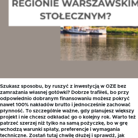
Szukasz sposobu, by ruszyć z inwestycją w OZE bez
zamrażania własnej gotówki? Dobrze trafiłeś, bo przy
odpowiednio dobranym finansowaniu możesz pokryć
nawet 100% nakładów brutto i jednocześnie zachować
płynność. To szczególnie ważne, gdy planujesz większy
projekt i nie chcesz odkładać go o kolejny rok. Warto też
patrzeć szerzej niż tylko na samą pożyczkę, bo w grę
wchodzą warunki spłaty, preferencje i wymagania
techniczne. Zostań tutaj chwilę dłużej i sprawdź, jak