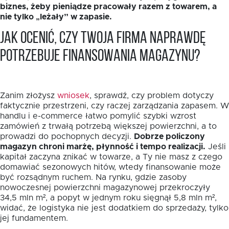
biznes, żeby pieniądze pracowały razem z towarem, a
nie tylko „leżały” w zapasie.
Jak ocenić, czy Twoja firma naprawdę
potrzebuje finansowania magazynu?
Zanim złożysz
wniosek
, sprawdź, czy problem dotyczy
faktycznie przestrzeni, czy raczej zarządzania zapasem. W
handlu i e-commerce łatwo pomylić szybki wzrost
zamówień z trwałą potrzebą większej powierzchni, a to
prowadzi do pochopnych decyzji.
Dobrze policzony
magazyn chroni marżę, płynność i tempo realizacji.
Jeśli
kapitał zaczyna znikać w towarze, a Ty nie masz z czego
domawiać sezonowych hitów, wtedy finansowanie może
być rozsądnym ruchem. Na rynku, gdzie zasoby
nowoczesnej powierzchni magazynowej przekroczyły
34,5 mln m², a popyt w jednym roku sięgnął 5,8 mln m²,
widać, że logistyka nie jest dodatkiem do sprzedaży, tylko
jej fundamentem.