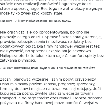
skrócić czas realizacji zamówień i ograniczyć koszt
chaosu operacyjnego. Bez tego nawet większy magazyn
może tylko zwiększyć koszty stałe.
6. NA CO PATRZEĆ PRZY PORÓWNYWANIU OFERT FINANSOWANIA?
Nie ograniczaj się do oprocentowania, bo ono nie
pokazuje całego kosztu. Sprawdź okres spłaty, karencję,
prowizje, zabezpieczenia i możliwość nadpłaty bez
dodatkowych opłat. Dla firmy handlowej ważna jest też
elastyczność, bo sprzedaż często faluje sezonowo.
Najlepsza oferta to taka, która daje Ci komfort spłaty bez
zatykania płynności.
7. JAK PRZYGOTOWAĆ FIRMĘ HANDLOWĄ NA SEZON BEZ RYZYKA NADMIARU ZAPASÓW?
Zacznij planować wcześniej, zanim popyt przyspieszy.
Ustal minimalny poziom zapasu, prognozę sprzedaży,
terminy dostaw i miejsce na towar wolniej rotujący. Jeśli
kupujesz za późno, zwykle płacisz więcej za towar i
transport, a do tego tracisz czas reakcji. Dobrze dobrana
pożyczka dla firmy handlowej może pomóc Ci wejść w