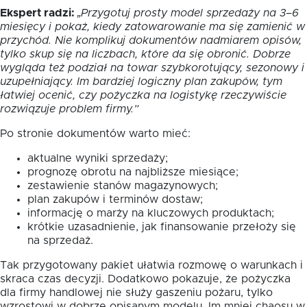
Ekspert radzi:
„Przygotuj prosty model sprzedaży na 3–6
miesięcy i pokaż, kiedy zatowarowanie ma się zamienić w
przychód. Nie komplikuj dokumentów nadmiarem opisów,
tylko skup się na liczbach, które da się obronić. Dobrze
wygląda też podział na towar szybkorotujący, sezonowy i
uzupełniający. Im bardziej logiczny plan zakupów, tym
łatwiej ocenić, czy pożyczka na logistykę rzeczywiście
rozwiązuje problem firmy.”
Po stronie dokumentów warto mieć:
aktualne wyniki sprzedaży;
prognozę obrotu na najbliższe miesiące;
zestawienie stanów magazynowych;
plan zakupów i terminów dostaw;
informację o marży na kluczowych produktach;
krótkie uzasadnienie, jak finansowanie przełoży się
na sprzedaż.
Tak przygotowany pakiet ułatwia rozmowę o warunkach i
skraca czas decyzji. Dodatkowo pokazuje, że pożyczka
dla firmy handlowej nie służy gaszeniu pożaru, tylko
wzrostowi w dobrze opisanym modelu. Im mniej chaosu w