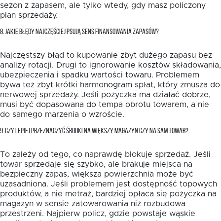
sezon z zapasem, ale tylko wtedy, gdy masz policzony
plan sprzedaży.
8. JAKIE BŁĘDY NAJCZĘŚCIEJ PSUJĄ SENS FINANSOWANIA ZAPASÓW?
Najczęstszy błąd to kupowanie zbyt dużego zapasu bez
analizy rotacji. Drugi to ignorowanie kosztów składowania,
ubezpieczenia i spadku wartości towaru. Problemem
bywa też zbyt krótki harmonogram spłat, który zmusza do
nerwowej sprzedaży. Jeśli pożyczka ma działać dobrze,
musi być dopasowana do tempa obrotu towarem, a nie
do samego marzenia o wzroście.
9. CZY LEPIEJ PRZEZNACZYĆ ŚRODKI NA WIĘKSZY MAGAZYN CZY NA SAM TOWAR?
To zależy od tego, co naprawdę blokuje sprzedaż. Jeśli
towar sprzedaje się szybko, ale brakuje miejsca na
bezpieczny zapas, większa powierzchnia może być
uzasadniona. Jeśli problemem jest dostępność topowych
produktów, a nie metraż, bardziej opłaca się pożyczka na
magazyn w sensie zatowarowania niż rozbudowa
przestrzeni. Najpierw policz, gdzie powstaje wąskie