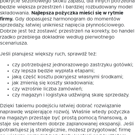
pokrycie sezonowego skoku zapasu, dla innych potrzebna
będzie większa przestrzeń i bardziej rozbudowany model
składowania.
Najlepsza pożyczka mieści się w rytmie
firmy.
Gdy dopasujesz harmonogram do momentów
sprzedaży, łatwiej unikniesz napięcia płynnościowego.
Dobrze jest też zostawić przestrzeń na korekty, bo handel
rzadko przebiega dokładnie według pierwotnego
scenariusza.
Jeśli planujesz większy ruch, sprawdź też:
czy potrzebujesz jednorazowego zastrzyku gotówki;
czy lepsza będzie wypłata etapami;
jaką część kosztu pokryjesz własnymi środkami;
jak zmienią się koszty składowania;
czy wzrośnie liczba zamówień;
czy magazyn i logistyka udźwigną skalę sprzedaży.
Dzięki takiemu podejściu łatwiej dobrać rozwiązanie
naprawdę wspierające rozwój. Właśnie wtedy pożyczka
na magazyn przestaje być prostą pomocą finansową, a
staje się elementem dobrze zaplanowanej ekspansji. Jeśli
potraktujesz ją strategicznie, możesz przygotować firmę