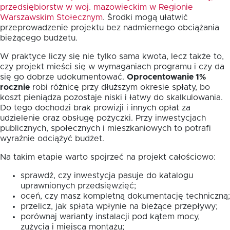
przedsiębiorstw w woj. mazowieckim w Regionie
Warszawskim Stołecznym
. Środki mogą ułatwić
przeprowadzenie projektu bez nadmiernego obciążania
bieżącego budżetu.
W praktyce liczy się nie tylko sama kwota, lecz także to,
czy projekt mieści się w wymaganiach programu i czy da
się go dobrze udokumentować.
Oprocentowanie 1%
rocznie
robi różnicę przy dłuższym okresie spłaty, bo
koszt pieniądza pozostaje niski i łatwy do skalkulowania.
Do tego dochodzi brak prowizji i innych opłat za
udzielenie oraz obsługę pożyczki. Przy inwestycjach
publicznych, społecznych i mieszkaniowych to potrafi
wyraźnie odciążyć budżet.
Na takim etapie warto spojrzeć na projekt całościowo:
sprawdź, czy inwestycja pasuje do katalogu
uprawnionych przedsięwzięć;
oceń, czy masz kompletną dokumentację techniczną;
przelicz, jak spłata wpłynie na bieżące przepływy;
porównaj warianty instalacji pod kątem mocy,
zużycia i miejsca montażu;