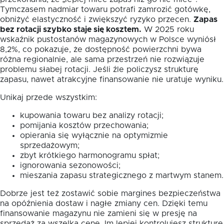
Tymczasem nadmiar towaru potrafi zamrozić gotówkę,
obniżyć elastyczność i zwiększyć ryzyko przecen.
Zapas
bez rotacji szybko staje się kosztem.
W 2025 roku
wskaźnik pustostanów magazynowych w Polsce wyniósł
8,2%, co pokazuje, że dostępność powierzchni bywa
różna regionalnie, ale sama przestrzeń nie rozwiązuje
problemu słabej rotacji. Jeśli źle policzysz strukturę
zapasu, nawet atrakcyjne finansowanie nie uratuje wyniku.
Unikaj przede wszystkim:
kupowania towaru bez analizy rotacji;
pomijania kosztów przechowania;
opierania się wyłącznie na optymizmie
sprzedażowym;
zbyt krótkiego harmonogramu spłat;
ignorowania sezonowości;
mieszania zapasu strategicznego z martwym stanem.
Dobrze jest też zostawić sobie margines bezpieczeństwa
na opóźnienia dostaw i nagłe zmiany cen. Dzięki temu
finansowanie magazynu nie zamieni się w presję na
sprzedaż za wszelką cenę. Im lepiej kontrolujesz strukturę