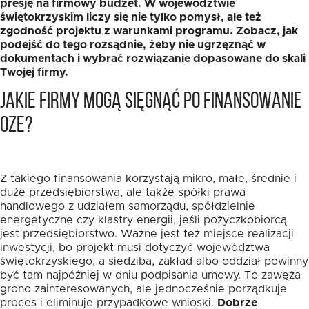
presję na firmowy budżet. W województwie
świętokrzyskim liczy się nie tylko pomysł, ale też
zgodność projektu z warunkami programu. Zobacz, jak
podejść do tego rozsądnie, żeby nie ugrzęznąć w
dokumentach i wybrać rozwiązanie dopasowane do skali
Twojej firmy.
Jakie firmy mogą sięgnąć po finansowanie
EN
OZE?
Z takiego finansowania korzystają mikro, małe, średnie i
duże przedsiębiorstwa, ale także spółki prawa
handlowego z udziałem samorządu, spółdzielnie
energetyczne czy klastry energii, jeśli pożyczkobiorcą
jest przedsiębiorstwo. Ważne jest też miejsce realizacji
inwestycji, bo projekt musi dotyczyć województwa
świętokrzyskiego, a siedziba, zakład albo oddział powinny
być tam najpóźniej w dniu podpisania umowy. To zawęża
grono zainteresowanych, ale jednocześnie porządkuje
proces i eliminuje przypadkowe wnioski.
Dobrze