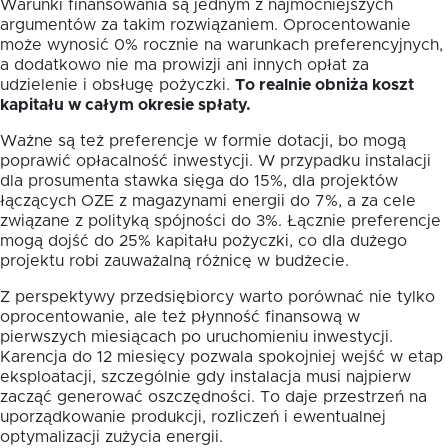
Warunki finansowania są jednym z najmocniejszych
argumentów za takim rozwiązaniem. Oprocentowanie
może wynosić 0% rocznie na warunkach preferencyjnych,
a dodatkowo nie ma prowizji ani innych opłat za
udzielenie i obsługę pożyczki.
To realnie obniża koszt
kapitału w całym okresie spłaty.
Ważne są też preferencje w formie dotacji, bo mogą
poprawić opłacalność inwestycji. W przypadku instalacji
dla prosumenta stawka sięga do 15%, dla projektów
łączących OZE z magazynami energii do 7%, a za cele
związane z polityką spójności do 3%. Łącznie preferencje
mogą dojść do 25% kapitału pożyczki, co dla dużego
projektu robi zauważalną różnicę w budżecie.
Z perspektywy przedsiębiorcy warto porównać nie tylko
oprocentowanie, ale też płynność finansową w
pierwszych miesiącach po uruchomieniu inwestycji.
Karencja do 12 miesięcy pozwala spokojniej wejść w etap
eksploatacji, szczególnie gdy instalacja musi najpierw
zacząć generować oszczędności. To daje przestrzeń na
uporządkowanie produkcji, rozliczeń i ewentualnej
optymalizacji zużycia energii.