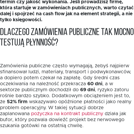
termin czy jakość wykonania. Jeśli prowadzisz firmę,
która startuje w zamówieniach publicznych, warto czytać
dalej i spojrzeć na cash flow jak na element strategii, a nie
tylko księgowości.
Dlaczego zamówienia publiczne tak mocno
testują płynność?
Zamówienia publiczne często wymagają, żebyś najpierw
sfinansował ludzi, materiały, transport i podwykonawców,
a dopiero potem czekał na zapłatę. Gdy średni czas
oczekiwania na należność przekracza
60 dni
, a w
sektorze publicznym dochodził do
69 dni
, ryzyko zatoru
rośnie bardzo szybko. Dodatkowym obciążeniem jest to,
że
52% firm
wskazywało opóźnione płatności jako realny
problem operacyjny. W takiej sytuacji dobrze
zaplanowana
pożyczka na kontrakt publiczny
działa jak
bufor, który pozwala dowieźć projekt bez nerwowego
szukania gotówki na ostatnią chwilę.