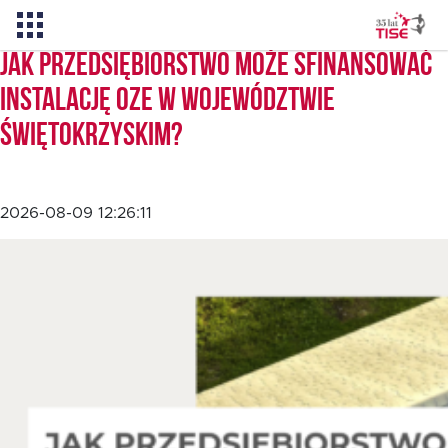
Jak przedsiębiorstwo może sfinansować
instalację OZE w województwie
Pożyczka TISE – 100 % online
świętokrzyskim?
Aktualności
2026-08-09 12:26:11
O TISE
Dlaczego TISE?
Pożyczka rozwojowa TISE
Oferta dla MSP