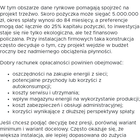
W tym obszarze dane rynkowe pomagają spojrzeć na
projekt trzeźwo. Skoro pożyczka może sięgać 5.000.000
zł, okres spłaty wynosi do 84 miesięcy, a preferencje
mogą dać łącznie do 25% kapitału pożyczki, to inwestycja
staje się nie tylko ekologiczna, ale też finansowo
policzalna. Przy instalacjach firmowych taka konstrukcja
często decyduje o tym, czy projekt wejdzie w budżet
roczny bez nadmiernego obciążenia płynności.
Dobry rachunek opłacalności powinien obejmować:
oszczędności na zakupie energii z sieci;
potencjalne przychody lub korzyści z
autokonsumpcji;
koszty serwisu i utrzymania;
wpływ magazynu energii na wykorzystanie produkcji;
koszt zabezpieczeń i obsługi administracyjnej;
korzyści wynikające z dłuższej perspektywy spłaty.
Jeśli chcesz podjąć decyzję bez presji, porównaj wariant
minimum i wariant docelowy. Często okazuje się, że
większa instalacja, ale lepiej dopasowana do zużycia