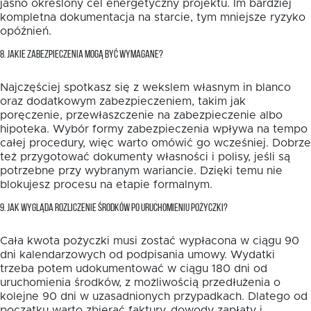
jasno określony cel energetyczny projektu. Im bardziej
kompletna dokumentacja na starcie, tym mniejsze ryzyko
opóźnień.
8. JAKIE ZABEZPIECZENIA MOGĄ BYĆ WYMAGANE?
Najczęściej spotkasz się z wekslem własnym in blanco
oraz dodatkowym zabezpieczeniem, takim jak
poręczenie, przewłaszczenie na zabezpieczenie albo
hipoteka. Wybór formy zabezpieczenia wpływa na tempo
całej procedury, więc warto omówić go wcześniej. Dobrze
też przygotować dokumenty własności i polisy, jeśli są
potrzebne przy wybranym wariancie. Dzięki temu nie
blokujesz procesu na etapie formalnym.
9. JAK WYGLĄDA ROZLICZENIE ŚRODKÓW PO URUCHOMIENIU POŻYCZKI?
Cała kwota pożyczki musi zostać wypłacona w ciągu 90
dni kalendarzowych od podpisania umowy. Wydatki
trzeba potem udokumentować w ciągu 180 dni od
uruchomienia środków, z możliwością przedłużenia o
kolejne 90 dni w uzasadnionych przypadkach. Dlatego od
początku warto zbierać faktury, dowody zapłaty i