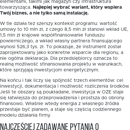
elementami, takimi jak magazyn czy infrastruktura
towarzysząca.
Najlepiej wybrać wariant, który wspiera
Twój biznes, a nie tylko samą instalację.
W tle działa też szerszy kontekst programu: wartość
umowy to 10 mln zł, z czego 8,5 mln zł stanowi wkład UE,
1,5 mln zł krajowe współfinansowanie funduszu
powierniczego, a wkład własny partnera finansującego
wynosi 526,3 tys. zł. To pokazuje, że instrument został
zaprojektowany jako konkretne wsparcie dla regionu, a
nie ogólna deklaracja. Dla przedsiębiorcy oznacza to
realną możliwość sfinansowania projektu w warunkach,
które sprzyjają inwestycjom energetycznym.
Na końcu i tak liczy się spójność trzech elementów: cel
inwestycji, dokumentacja i możliwość rozliczenia środków.
Jeśli te obszary są poukładane, inwestycja w OZE staje
się łatwiejsza do przeprowadzenia i prostsza do obrony
finansowo. Właśnie wtedy energia z własnego źródła
przestaje być planem, a staje się częścią codziennego
modelu działania firmy.
Najczęściej zadawane pytania o