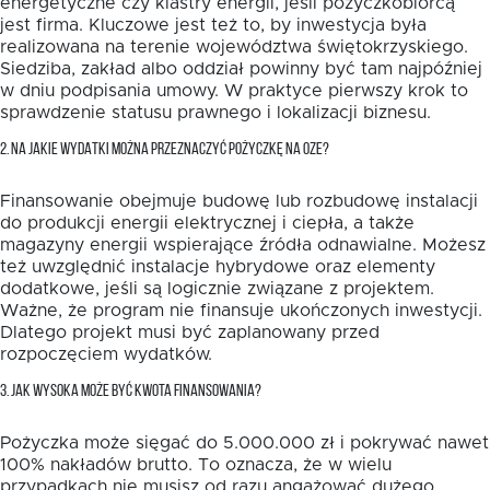
energetyczne czy klastry energii, jeśli pożyczkobiorcą
jest firma. Kluczowe jest też to, by inwestycja była
realizowana na terenie województwa świętokrzyskiego.
Siedziba, zakład albo oddział powinny być tam najpóźniej
w dniu podpisania umowy. W praktyce pierwszy krok to
sprawdzenie statusu prawnego i lokalizacji biznesu.
2. NA JAKIE WYDATKI MOŻNA PRZEZNACZYĆ POŻYCZKĘ NA OZE?
Finansowanie obejmuje budowę lub rozbudowę instalacji
do produkcji energii elektrycznej i ciepła, a także
magazyny energii wspierające źródła odnawialne. Możesz
też uwzględnić instalacje hybrydowe oraz elementy
dodatkowe, jeśli są logicznie związane z projektem.
Ważne, że program nie finansuje ukończonych inwestycji.
Dlatego projekt musi być zaplanowany przed
rozpoczęciem wydatków.
3. JAK WYSOKA MOŻE BYĆ KWOTA FINANSOWANIA?
Pożyczka może sięgać do 5.000.000 zł i pokrywać nawet
100% nakładów brutto. To oznacza, że w wielu
przypadkach nie musisz od razu angażować dużego