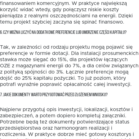
finansowaniem komercyjnym. W praktyce największą
korzyść widać wtedy, gdy połączysz niskie koszty
pieniądza z realnymi oszczędnościami na energii. Dzięki
temu projekt szybciej zaczyna się spinać finansowo.
6. CZY MOŻNA LICZYĆ NA DODATKOWE PREFERENCJE LUB UMORZENIE CZĘŚCI KAPITAŁU?
Tak, w zależności od rodzaju projektu mogą pojawić się
preferencje w formie dotacji. Dla instalacji prosumenckich
stawka może sięgać do 15%, dla projektów łączących
OZE z magazynami energii do 7%, a dla celów związanych
z polityką spójności do 3%. Łącznie preferencje mogą
dojść do 25% kapitału pożyczki. To już poziom, który
potrafi wyraźnie poprawić opłacalność całej inwestycji.
7. JAKIE DOKUMENTY WARTO PRZYGOTOWAĆ PRZED ZŁOŻENIEM WNIOSKU?
Najpierw przygotuj opis inwestycji, lokalizacji, kosztów i
zabezpieczeń, a potem dopiero kompletuj załączniki.
Potrzebne będą też dokumenty potwierdzające status
przedsiębiorstwa oraz harmonogram realizacji i
rozliczenia. W praktyce dobrze mieć gotowy kosztorys i