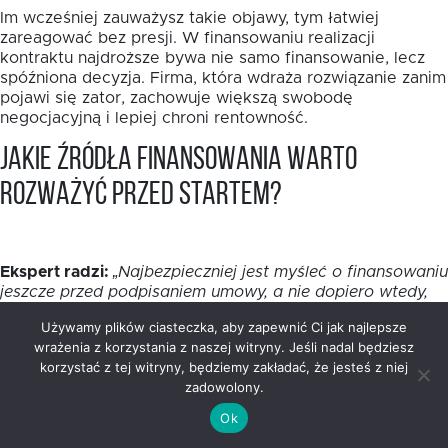
Im wcześniej zauważysz takie objawy, tym łatwiej
zareagować bez presji. W finansowaniu realizacji
kontraktu najdroższe bywa nie samo finansowanie, lecz
spóźniona decyzja. Firma, która wdraża rozwiązanie zanim
pojawi się zator, zachowuje większą swobodę
negocjacyjną i lepiej chroni rentowność.
Jakie źródła finansowania warto
rozważyć przed startem?
Ekspert radzi:
„Najbezpieczniej jest myśleć o finansowaniu
jeszcze przed podpisaniem umowy, a nie dopiero wtedy,
gdy konto zaczyna świecić pustkami. Zanim wybierzesz
Używamy plików ciasteczka, aby zapewnić Ci jak najlepsze
rozwiązanie, policz harmonogram wydatków i sprawdź,
wrażenia z korzystania z naszej witryny. Jeśli nadal będziesz
kiedy dokładnie pojawią się wpływy z kontraktu.
korzystać z tej witryny, będziemy zakładać, że jesteś z niej
Pożyczka dla firmy realizującej zamówienia publiczne ma
zadowolony.
sens wtedy, gdy jest dopasowana do tempa prac, a nie
do ogólnego wyobrażenia o zleceniu. Dobrze dobrany
Ok
bufor daje Ci spokój, a nie dodatkowy chaos.”