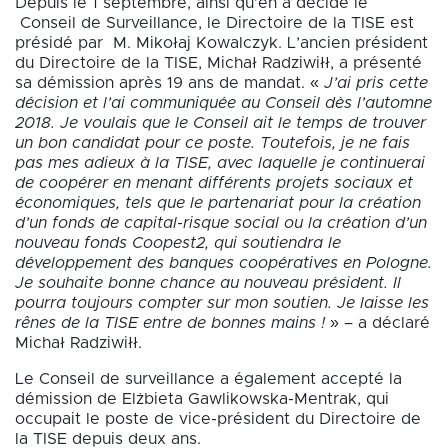
Depuis le 1 septembre, ainsi qu’en a décidé le
Conseil de Surveillance, le Directoire de la TISE est
présidé par M. Mikołaj Kowalczyk. L’ancien président
du Directoire de la TISE, Michał Radziwiłł, a présenté
sa démission après 19 ans de mandat. «
J’ai pris cette
décision et l’ai communiquée au Conseil dès l’automne
2018. Je voulais que le Conseil ait le temps de trouver
un bon candidat pour ce poste. Toutefois, je ne fais
pas mes adieux à la TISE, avec laquelle je continuerai
de coopérer en menant différents projets sociaux et
économiques, tels que le partenariat pour la création
d’un fonds de capital-risque social ou la création d’un
nouveau fonds Coopest2, qui soutiendra le
développement des banques coopératives en Pologne.
Je souhaite bonne chance au nouveau président. Il
pourra toujours compter sur mon soutien. Je laisse les
rênes de la TISE entre de bonnes mains !
» – a déclaré
Michał Radziwiłł.
Le Conseil de surveillance a également accepté la
démission de Elżbieta Gawlikowska-Mentrak, qui
occupait le poste de vice-président du Directoire de
la TISE depuis deux ans.