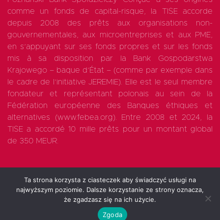
comme un fonds de capital-risque, la TISE accorde
depuis 2008 des prêts aux organisations non-
gouvernementales, aux microentreprises et aux PME,
en s’appuyant sur ses fonds propres et sur les fonds
mis à sa disposition par la Bank Gospodarstwa
Krajowego – baque d’État – (comme par exemple dans
le cadre de l’initiative JEREMIE). Elle est le seul membre
fondateur et représentant polonais au sein de la
Fédération européenne des Banques éthiques et
alternatives (www.febea.org). Entre 2008 et 2024, la
TISE a accordé 10 mille prêts pour un montant global
de 350 MEUR.
Ta strona korzysta z ciasteczek aby świadczyć usługi na
najwyższym poziomie. Dalsze korzystanie ze strony oznacza,
All rights reserved 2025
że zgadzasz się na ich użycie.
Zgoda