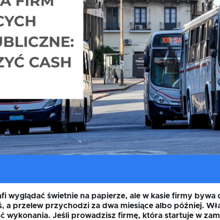
afi wyglądać świetnie na papierze, ale w kasie firmy byw
iś, a przelew przychodzi za dwa miesiące albo później. Wł
ść wykonania. Jeśli prowadzisz firmę, która startuje w za