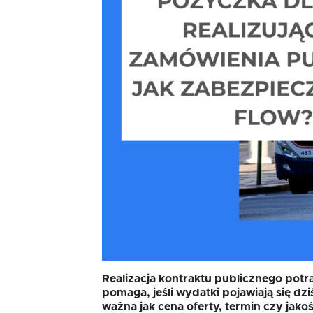
Pożyczka rozwojowa
TISE
Oferta dla MSP
Oferta dla NGO/PES
Fundusz FKIS
Rodo
Realizacja kontraktu publicznego potr
Dokumenty
pomaga, jeśli wydatki pojawiają się dz
ważna jak cena oferty, termin czy jako