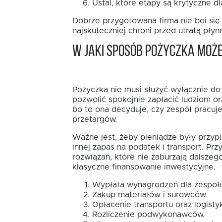
Ustal, które etapy są krytyczne dl
Dobrze przygotowana firma nie boi się 
najskuteczniej chroni przed utratą płyn
W jaki sposób pożyczka moż
Pożyczka nie musi służyć wyłącznie do
pozwolić spokojnie zapłacić ludziom o
bo to ona decyduje, czy zespół pracuj
przetargów.
Ważne jest, żeby pieniądze były przyp
innej zapas na podatek i transport. Pr
rozwiązań, które nie zaburzają dalszeg
klasyczne finansowanie inwestycyjne.
Wypłata wynagrodzeń dla zespołu
Zakup materiałów i surowców.
Opłacenie transportu oraz logistyk
Rozliczenie podwykonawców.