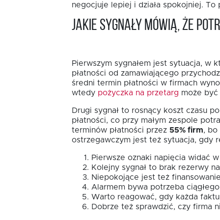
negocjuje lepiej i działa spokojniej. T
Jakie sygnały mówią, że po
Pierwszym sygnałem jest sytuacja, w któ
płatności od zamawiającego przychodzą
średni termin płatności w firmach wyno
wtedy
pożyczka na przetarg
może być n
Drugi sygnał to rosnący koszt czasu p
płatności, co przy małym zespole potra
terminów płatności przez
55% firm
, bo
ostrzegawczym jest też sytuacja, gdy 
Pierwsze oznaki napięcia widać 
Kolejny sygnał to brak rezerwy 
Niepokojące jest też finansowani
Alarmem bywa potrzeba ciągłego 
Warto reagować, gdy każda faktur
Dobrze też sprawdzić, czy firma ni