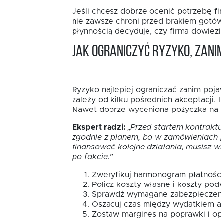
Jeśli chcesz dobrze ocenić potrzebę fi
nie zawsze chroni przed brakiem gotów
płynnością decyduje, czy firma dowiezi
Jak ograniczyć ryzyko, zan
Ryzyko najlepiej ograniczać zanim poj
zależy od kilku pośrednich akceptacji.
Nawet dobrze wyceniona pożyczka na k
Ekspert radzi:
„Przed startem kontraktu
zgodnie z planem, bo w zamówieniach p
finansować kolejne działania, musisz 
po fakcie.”
Zweryfikuj harmonogram płatności
Policz koszty własne i koszty p
Sprawdź wymagane zabezpieczeni
Oszacuj czas między wydatkiem 
Zostaw margines na poprawki i op